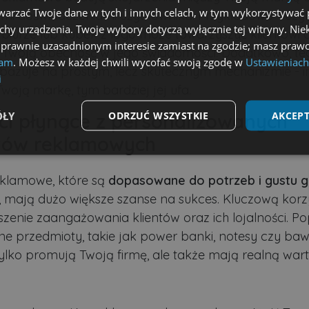
arzać Twoje dane w tych i innych celach, w tym wykorzystywać 
mi doświadczeniami użytkownika. Przykładowo - uży
echy urządzenia. Twoje wybory dotyczą wyłącznie tej witryny. Ni
 biurze lub kubek z logo może towarzyszyć klientowi c
 prawnie uzasadnionym interesie zamiast na zgodzie; masz prawo
 Twoją obecność w jego świadomości. Dodatkowo, te
lam
. Możesz w każdej chwili wycofać swoją zgodę w
Ustawieniach
bazuje na prostym, lecz skutecznym mechanizmie - i
i
Twoją markę, tym bardziej jej ufa.
ÓŁY
ODRZUĆ WSZYSTKIE
AKCEPT
ci płynące z personalizowanych
tów reklamowych
Wydajność
Targetowanie
Funkcjonalność
eklamowe, które są
dopasowane do potrzeb i gustu g
, mają dużo większe szanse na sukces. Kluczową korzy
szenie zaangażowania klientów oraz ich lojalności. Po
ne przedmioty, takie jak power banki, notesy czy ba
 tylko promują Twoją firmę, ale także mają realną war
ezbędne
Wydajność
Targetowanie
Funkcjonalność
Niesklasyfikow
możliwiają korzystanie z podstawowych funkcji strony internetowej, takich jak logowa
niezbędnych plików cookie nie można prawidłowo korzystać ze strony internetowej.