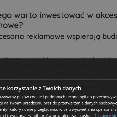
ego warto inwestować w akces
mowe?
cesoria reklamowe wspierają bu
reklamowe działają jak mobilne wizytówki Twojej firm
tam, gdzie standardowe działania marketingowe nie 
zięki nim Twoje logo oraz slogan mogą znaleźć się na 
y w codziennym użytku Twoich klientów.
Wzrost
alności marki
to bezpośrednia korzyść płynąca z uż
e korzystanie z Twoich danych
eklamowych, szczególnie w sytuacjach, gdy są użytec
 używamy plików cookie i podobnych technologii do przechowywa
.
ji na Twoim urządzeniu oraz do przetwarzania danych osobowych
dentyfikatory i dane przeglądania, w celu wyświetlania spersonal
am i treści, analizy odbiorców oraz ulepszania usług.
Dostawcy str
 reklamowe budują skojarzenia między Twoją marką 