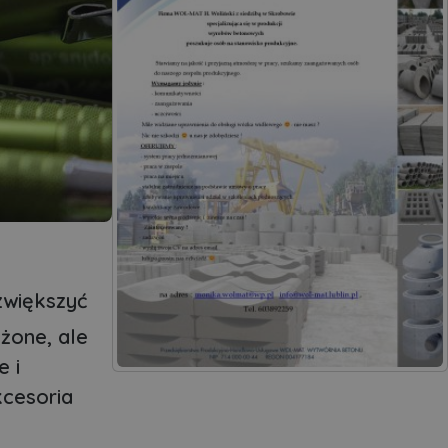
zwiększyć
żone, ale
e i
kcesoria