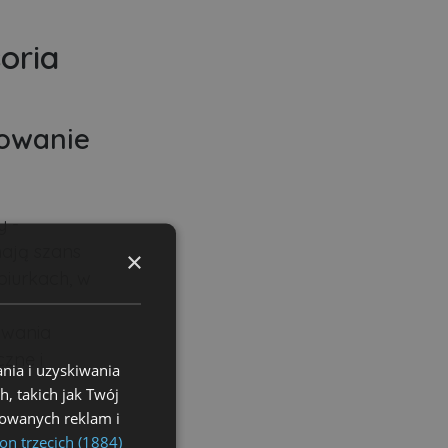
oria
dowanie
y -
mają szans
×
biurkach, w
ywania
zne i
nia i uzyskiwania
, takich jak Twój
izowanych reklam i
on trzecich (1884)
a