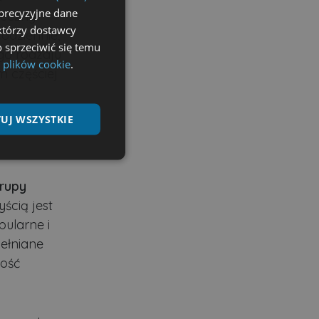
precyzyjne dane
teczny
ektórzy dostawcy
odziennie,
 sprzeciwić się temu
go rodzaju
 plików cookie
.
m częściej
UJ WSZYSTKIE
Niesklasyfikowane
rupy
ścią jest
pularne i
wełniane
tość
ane
nie użytkownika i