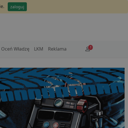
e.
zaloguj
!
Oceń Władzę
LKM
Reklama