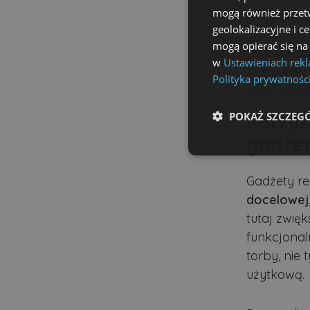
mogą również przetw
pozytywny
geolokalizacyjne i c
długopis w
mogą opierać się na
utrwalając
w
Ustawieniach rek
marketing 
Polityka prywatnośc
ktoś widzi 
POKAŻ SZCZEG
Korzyś
gadże
Niezbędne
Gadżety r
docelowej
tutaj zwięk
funkcjonal
torby, nie
Ni
użytkową.
Niezbędne pliki cookie u
zarządzanie kontem. Bez 