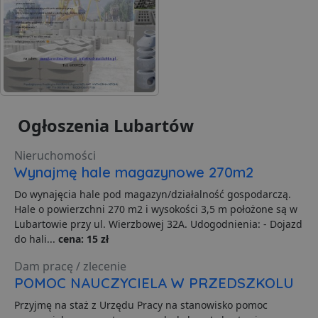
t
a
c
S
d
p
VISITOR_PRIVACY_METADATA
5 miesięcy 4
T
YouTube
tygodnie
j
.youtube.com
p
z
u
Ogłoszenia Lubartów
w
p
i
w
Nieruchomości
Polityce prywatności Google
R
Wynajmę hale magazynowe 270m2
d
o
n
Do wynajęcia hale pod magazyn/działalność gospodarczą.
i
Hale o powierzchni 270 m2 i wysokości 3,5 m położone są w
p
z
Lubartowie przy ul. Wierzbowej 32A. Udogodnienia: - Dojazd
i
do hali...
cena: 15 zł
z
u
p
Dam pracę / zlecenie
s
POMOC NAUCZYCIELA W PRZEDSZKOLU
PHPSESSID
3 dni
C
PHP.net
g
.lubartow24.pl
Przyjmę na staż z Urzędu Pracy na stanowisko pomoc
p