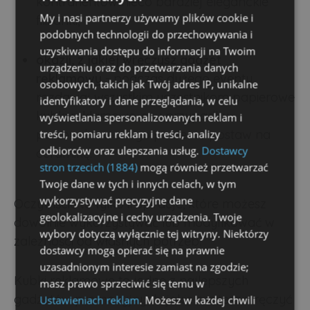
kontrahentów nieco bardziej eleganckie
My i nasi partnerzy używamy plików cookie i
filiżanki,
podobnych technologii do przechowywania i
uzyskiwania dostępu do informacji na Twoim
okazji, z jakiej wręczysz gadżet
urządzeniu oraz do przetwarzania danych
reklamowy
- podczas dużego eventu
osobowych, takich jak Twój adres IP, unikalne
rozdawaj wszystkim uczestnikom papierowe
identyfikatory i dane przeglądania, w celu
kubki reklamowe, a w przypadku
wyświetlania spersonalizowanych reklam i
treści, pomiaru reklam i treści, analizy
personalizowanego prezentu postaw na
odbiorców oraz ulepszania usług.
Dostawcy
ceramikę.
stron trzecich (1884)
mogą również przetwarzać
Twoje dane w tych i innych celach, w tym
wykorzystywać precyzyjne dane
Oczywiście to tylko inspiracje, które możesz
geolokalizacyjne i cechy urządzenia. Twoje
dowolnie wykorzystywać lub modyfikować w
wybory dotyczą wyłącznie tej witryny. Niektórzy
zależności od własnych potrzeb.
dostawcy mogą opierać się na prawnie
uzasadnionym interesie zamiast na zgodzie;
Kubki reklamowe to jedne z najlepszych
masz prawo sprzeciwić się temu w
gadżetów promocyjnych, jakie możesz wręczyć
Ustawieniach reklam
. Możesz w każdej chwili