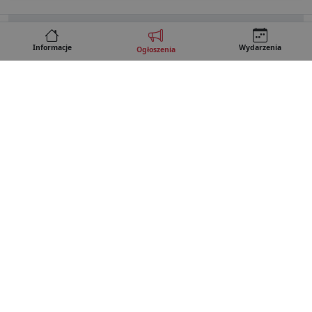
Kontakt
REKLAMA
Regulamin
Informacje
Wydarzenia
Ogłoszenia
Polityka prywatności
Copyright © 2026 • Lubartow24.pl
e-mail: redakcja@lubartow24.pl · tel. 505 80 95 52
Brak wsparcia Push Manager
Motyw kolorystyczny
inne serwisy:
Leczna24.pl
Projekt i wykonanie:
CZARNECKI STUDIO