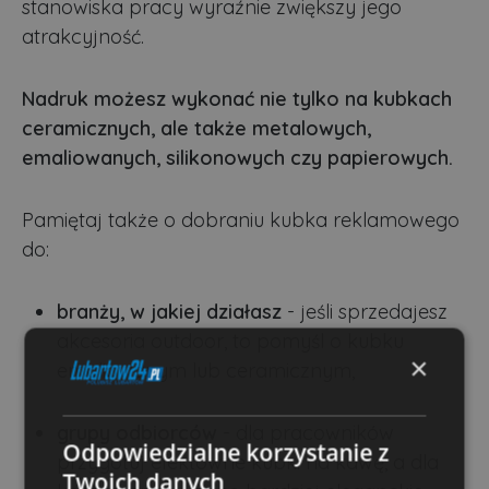
stanowiska pracy wyraźnie zwiększy jego
atrakcyjność.
Nadruk możesz wykonać nie tylko na kubkach
ceramicznych, ale także metalowych,
emaliowanych, silikonowych czy papierowych.
Pamiętaj także o dobraniu kubka reklamowego
do:
branży, w jakiej działasz
- jeśli sprzedajesz
akcesoria outdoor, to pomyśl o kubku
×
emaliowanym lub ceramicznym,
grupy odbiorców
- dla pracowników
Odpowiedzialne korzystanie z
przygotuj efektowne kubki na kawę, a dla
Twoich danych