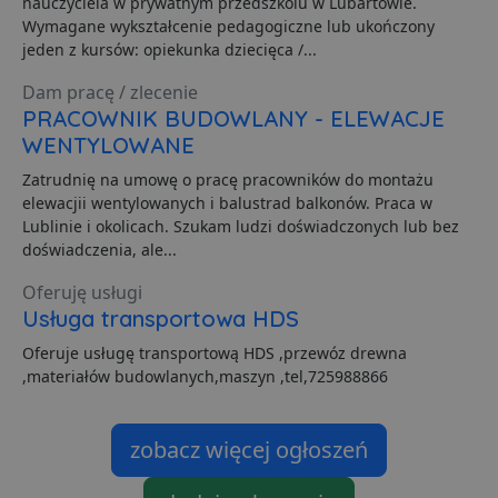
nauczyciela w prywatnym przedszkolu w Lubartowie.
o
P
Wymagane wykształcenie pedagogiczne lub ukończony
i
jeden z kursów: opiekunka dziecięca /...
o
p
u
Dam pracę / zlecenie
o
PRACOWNIK BUDOWLANY - ELEWACJE
z
u
WENTYLOWANE
Z
l
g
Zatrudnię na umowę o pracę pracowników do montażu
l
elewacjii wentylowanych i balustrad balkonów. Praca w
j
b
Lublinie i okolicach. Szukam ludzi doświadczonych lub bez
d
doświadczenia, ale...
d
p
u
Oferuję usługi
s
Usługa transportowa HDS
z
u
m
Oferuje usługę transportową HDS ,przewóz drewna
s
,materiałów budowlanych,maszyn ,tel,725988866
ban1
.lubartow24.pl
4 minuty 57
P
sekund
d
p
d
zobacz więcej ogłoszeń
s