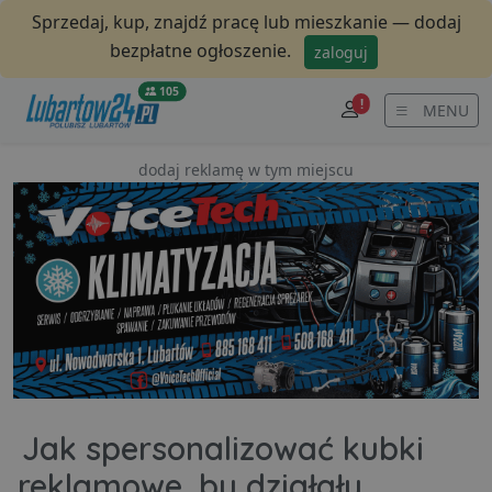
Sprzedaj, kup, znajdź pracę lub mieszkanie — dodaj
bezpłatne ogłoszenie.
zaloguj
105
!
MENU
dodaj reklamę w tym miejscu
Jak spersonalizować kubki
reklamowe, by działały