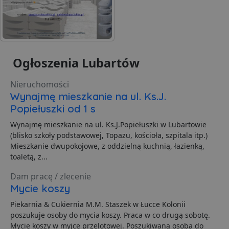
S
d
p
VISITOR_PRIVACY_METADATA
5 miesięcy 4
T
YouTube
tygodnie
j
.youtube.com
p
z
Ogłoszenia Lubartów
u
w
p
Nieruchomości
i
w
Wynajmę mieszkanie na ul. Ks.J.
Polityce prywatności Google
R
d
Popiełuszki od 1 s
o
n
Wynajmę mieszkanie na ul. Ks.J.Popiełuszki w Lubartowie
i
p
(blisko szkoły podstawowej, Topazu, kościoła, szpitala itp.)
z
Mieszkanie dwupokojowe, z oddzielną kuchnią, łazienką,
i
z
toaletą, z...
u
p
Dam pracę / zlecenie
s
Mycie koszy
PHPSESSID
3 dni
C
PHP.net
g
.lubartow24.pl
Piekarnia & Cukiernia M.M. Staszek w Łucce Kolonii
p
o
poszukuje osoby do mycia koszy. Praca w co drugą sobotę.
P
Mycie koszy w myjce przelotowej. Poszukiwana osoba do
i