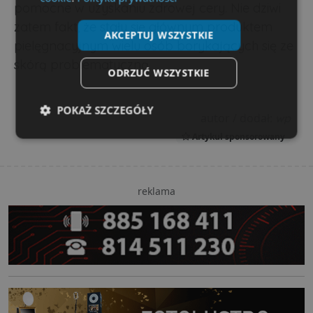
pomocne w uzyskaniu zdrowej cery. Nie dziwi
zatem fakt, że stały się głównym produktem
AKCEPTUJ WSZYSTKIE
pielęgnacyjnym wielu osób borykających się ze
skórą problematyczną.
ODRZUĆ WSZYSTKIE
POKAŻ SZCZEGÓŁY
autor / dodał:
wp
Artykuł sponsorowany
Niezbędne
Wydajność
Targetowanie
reklama
Funkcjonalność
Niesklasyfikowane
Niezbędne
Wydajność
Targetowanie
Funkcjonalność
Niesklasyfikowane