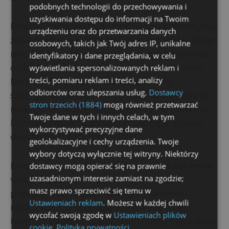
podobnych technologii do przechowywania i
uzyskiwania dostępu do informacji na Twoim
Przeciwwskazaniem do stosowania kosmetyków
urządzeniu oraz do przetwarzania danych
zawierających kwas salicylowy jest także alergia
osobowych, takich jak Twój adres IP, unikalne
na salicylany, która może wywołać odpowiedź
identyfikatory i dane przeglądania, w celu
organizmu również w kontakcie miejscowym.
wyświetlania spersonalizowanych reklam i
treści, pomiaru reklam i treści, analizy
Na obecność tego składnika powinny
odbiorców oraz ulepszania usług.
Dostawcy
szczególnie uważać osoby o bardzo wrażliwej i
stron trzecich (1884)
mogą również przetwarzać
reaktywnej skórze. Substancja ta nie powinna
Twoje dane w tych i innych celach, w tym
być także aplikowana przez osoby w trakcie
wykorzystywać precyzyjne dane
doustnych kuracji retinoidami.
geolokalizacyjne i cechy urządzenia. Twoje
wybory dotyczą wyłącznie tej witryny. Niektórzy
Kwas salicylowy jest skutecznym składnikiem w
dostawcy mogą opierać się na prawnie
uzasadnionym interesie zamiast na zgodzie;
walce z trądzikiem i zaskórnikami. Działa
masz prawo sprzeciwić się temu w
poprzez złuszczanie martwych komórek
Ustawieniach reklam
. Możesz w każdej chwili
naskórka oraz redukcję stanów zapalnych.
wycofać swoją zgodę w
Ustawieniach plików
Kremy z kwasem salicylowym mogą być zatem
cookie
.
Polityka prywatności