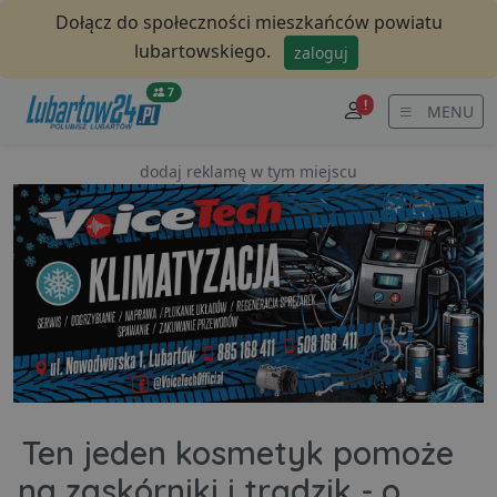
Dołącz do społeczności mieszkańców powiatu
lubartowskiego.
zaloguj
7
!
MENU
dodaj reklamę w tym miejscu
Ten jeden kosmetyk pomoże
na zaskórniki i trądzik - o