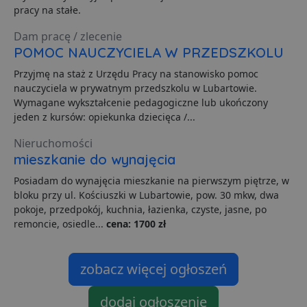
o
pracy na stałe.
p
u
Dam pracę / zlecenie
o
z
POMOC NAUCZYCIELA W PRZEDSZKOLU
u
Z
Przyjmę na staż z Urzędu Pracy na stanowisko pomoc
l
g
nauczyciela w prywatnym przedszkolu w Lubartowie.
l
Wymagane wykształcenie pedagogiczne lub ukończony
j
b
jeden z kursów: opiekunka dziecięca /...
d
d
Nieruchomości
p
u
mieszkanie do wynajęcia
s
z
Posiadam do wynajęcia mieszkanie na pierwszym piętrze, w
u
m
bloku przy ul. Kościuszki w Lubartowie, pow. 30 mkw, dwa
s
pokoje, przedpokój, kuchnia, łazienka, czyste, jasne, po
ban1
.lubartow24.pl
4 minuty 57
P
remoncie, osiedle...
cena: 1700 zł
sekund
d
p
d
s
zobacz więcej ogłoszeń
dodaj ogłoszenie