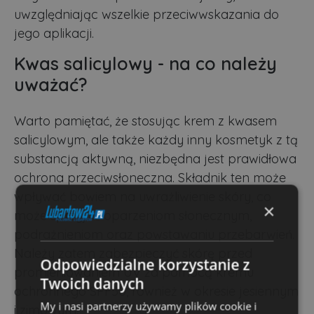
uwzględniając wszelkie przeciwwskazania do
jego aplikacji.
Kwas salicylowy - na co należy
uważać?
Warto pamiętać, że stosując krem z kwasem
salicylowym, ale także każdy inny kosmetyk z tą
substancją aktywną, niezbędna jest prawidłowa
ochrona przeciwsłoneczna. Składnik ten może
wpływać bowiem na uwrażliwienie skóry, co
×
może sprzyjać oparzeniom słonecznym,
podrażnieniom oraz powstawaniu przebarwień.
Należy zatem zabezpieczyć skórę przed
Odpowiedzialne korzystanie z
promieniowaniem UV za pomocą kremu
Twoich danych
ochronnego SPF50, również w okresie jesiennym
My i nasi partnerzy używamy plików cookie i
i zimowym.