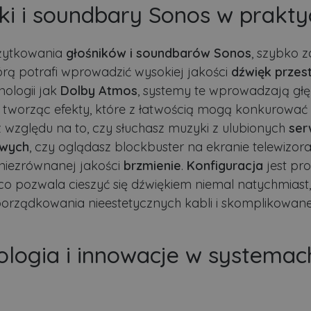
iki i soundbary Sonos w prakty
żytkowania
głośników i soundbarów Sonos
, szybko 
tórą potrafi wprowadzić wysokiej jakości
dźwięk przes
nologii jak
Dolby Atmos
, systemy te wprowadzają głęb
, tworząc efekty, które z łatwością mogą konkurować
z względu na to, czy słuchasz muzyki z ulubionych
ser
owych
, czy oglądasz blockbuster na ekranie telewizor
niezrównanej jakości
brzmienie
.
Konfiguracja
jest pro
, co pozwala cieszyć się dźwiękiem niemal natychmiast
orządkowania nieestetycznych kabli i skomplikowan
ologia i innowacje w systemac