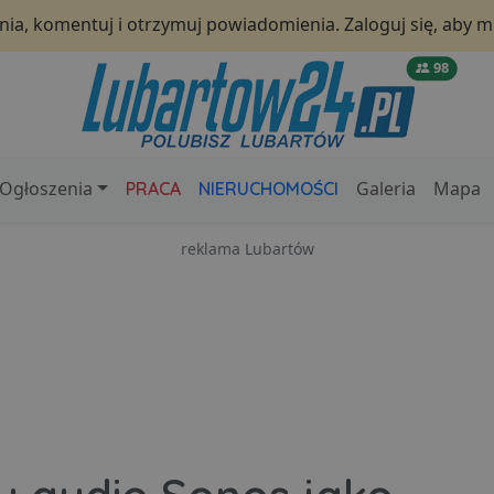
ia, komentuj i otrzymuj powiadomienia. Zaloguj się, aby m
98
Ogłoszenia
Galeria
Mapa
PRACA
NIERUCHOMOŚCI
reklama Lubartów