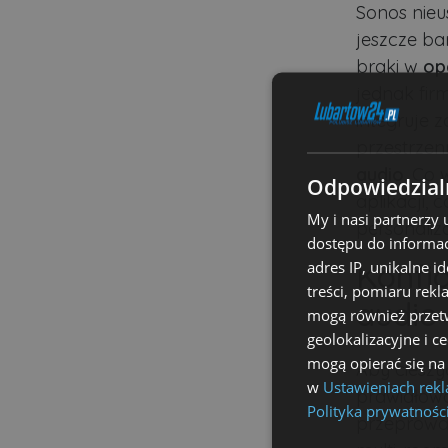
Sonos nieu
jeszcze ba
braki w
op
jednak fir
integruje
przestrzen
audio
. Co 
Odpowiedzialn
aplikacji,
My i nasi partnerzy
personaliz
dostępu do informac
adres IP, unikalne i
Konfi
treści, pomiaru rekl
audio
mogą również przetw
geolokalizacyjne i c
mogą opierać się na
Aby cieszy
w
Ustawieniach rek
prawidłowa 
Polityka prywatnośc
przeprowa