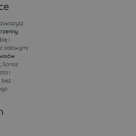
ce
zauważysz
trzenny
.
ię i
 z salowymi
wisów
a, Sonos
sta i
, bez
ego
h