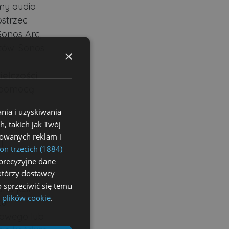
my audio
ostrzec
Sonos Arc,
tów. Sonos
×
ielczości
za pomocą
nia i uzyskiwania
, takich jak Twój
izowanych reklam i
i
on trzecich (1884)
precyzyjne dane
ektórzy dostawcy
 sprzeciwić się temu
dna jest
 plików cookie
.
ku
owego lub