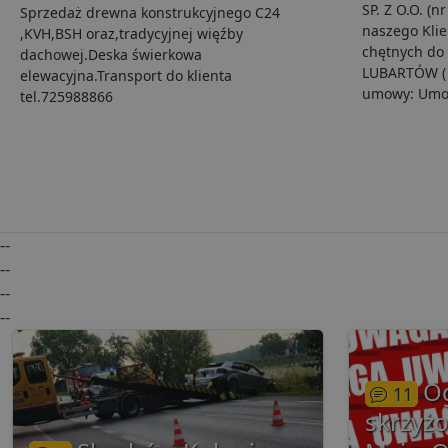
VISITOR_INFO1_LIVE
SP. Z O.O. (n
.lu
Sprzedaż drewna konstrukcyjnego C24
naszego Kli
,KVH,BSH oraz,tradycyjnej więźby
chętnych do 
dachowej.Deska świerkowa
LUBARTÓW ( u
i
elewacyjna.Transport do klienta
umowy: Umo
tel.725988866
__eoi
.lu
pd
FCCDCF
.lu
uid
--
--
uid
--
--
g
O
11
skrzyżo