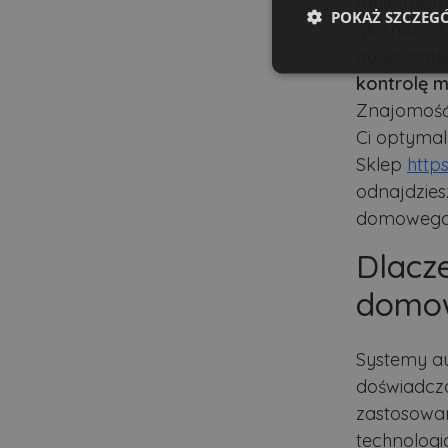
multi-roo
POKAŻ SZCZEG
głośnikiem
audio zint
Niezbędne
kontrolę m
Znajomość
Ci optymal
Sklep
http
odnajdzies
domowego 
Ni
Niezbędne pliki cookie u
Dlacz
zarządzanie kontem. Bez 
domo
Nazwa
ban0
Systemy au
doświadcz
CookieScriptConsent
zastosowan
technologi