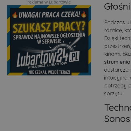
reklama w Lubartowie
Głośn
Podczas u
różnicę, k
Dzięki tech
przestrzeń
kinami. Be
strumieni
dostarcza 
intuicyjna
potrzeby p
sprzętu.
Techn
Sonos