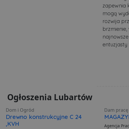
VISITOR_PRIVACY_MET
zapewnia k
mogą wydaw
rozwija p
PHPSESSID
brzmienie,
najnowsze 
entuzjasty 
Polityce pr
ban1
Nazwa
Nazwa
Do
Do
Nazwa
__Secure-YNID
Do
Nazwa
otime
.l
Ogłoszenia Lubartów
openstat_gid
_ga_481PHN7HEZ
.lu
ts
__Secure-ROLLOUT_TO
C
Ad
Dom i Ogród
Dam pracę 
openstat_v90rd24lydrp
.ad
Drewno konstrukcyjne C 24
MAGAZY
YSC
openstat_yvh10uaeq5
,KVH
Agencja Pra
_ga
Go