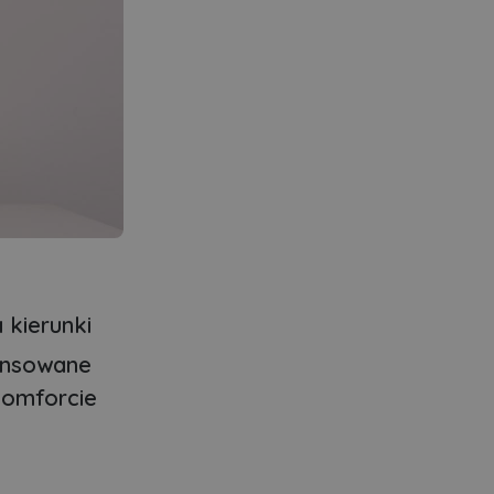
 kierunki
wansowane
komforcie