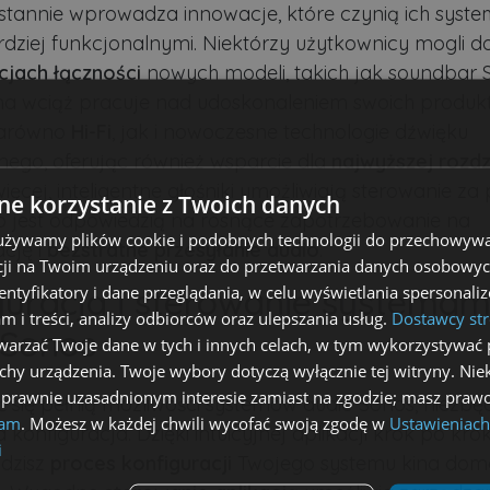
stannie wprowadza innowacje, które czynią ich syste
rdziej funkcjonalnymi. Niektórzy użytkownicy mogli d
cjach łączności
nowych modeli, takich jak soundbar 
ma wciąż pracuje nad udoskonaleniem swoich produk
 zarówno
Hi-Fi
, jak i nowoczesne technologie dźwięku
nego, oferując również wsparcie dla
najwyższej rozdz
więcej, inteligentne głośniki umożliwiają sterowanie 
e korzystanie z Twoich danych
 co jest odpowiedzią na rosnące zapotrzebowanie na
 używamy plików cookie i podobnych technologii do przechowywa
ację i
bezstratne przesyłanie audio
.
ji na Twoim urządzeniu oraz do przetwarzania danych osobowych
dentyfikatory i dane przeglądania, w celu wyświetlania spersonal
guracja i sterowanie systemam
am i treści, analizy odbiorców oraz ulepszania usług.
Dostawcy str
 Sonos
arzać Twoje dane w tych i innych celach, w tym wykorzystywać 
echy urządzenia. Twoje wybory dotyczą wyłącznie tej witryny. Ni
 prawnie uzasadnionym interesie zamiast na zgodzie; masz prawo
ć się pełnią możliwości systemów audio Sonos, niezbę
lam
. Możesz w każdej chwili wycofać swoją zgodę w
Ustawieniach
konfiguracja. Dzięki intuicyjnej aplikacji krok po kro
i
dzisz
proces konfiguracji
Twojego systemu kina dom