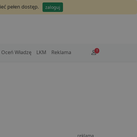
ieć pełen dostęp.
zaloguj
!
Oceń Władzę
LKM
Reklama
reklama