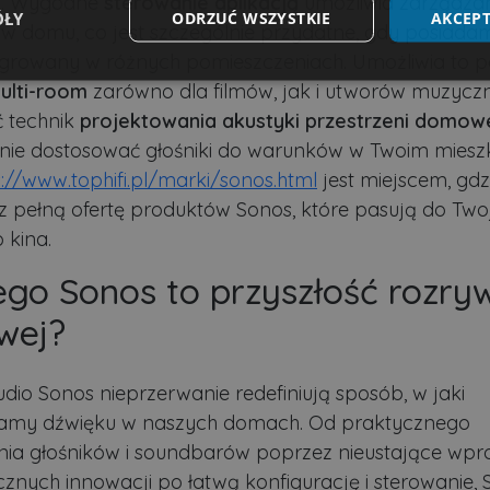
m. Wygodne
sterowanie aplikacją
umożliwia zarządza
ÓŁY
ODRZUĆ WSZYSTKIE
AKCEPT
 w domu, co jest szczególnie przydatne, gdy posiad
egrowany w różnych pomieszczeniach. Umożliwia to p
Wydajność
Targetowanie
Funkcjonalność
ulti-room
zarówno dla filmów, jak i utworów muzycz
 technik
projektowania akustyki przestrzeni domow
nie dostosować głośniki do warunków w Twoim mieszk
s://www.tophifi.pl/marki/sonos.html
jest miejscem, gdz
z pełną ofertę produktów Sonos, które pasują do Tw
kina.
ezbędne
Wydajność
Targetowanie
Funkcjonalność
Niesklasyfikow
możliwiają korzystanie z podstawowych funkcji strony internetowej, takich jak logowa
ego Sonos to przyszłość rozry
niezbędnych plików cookie nie można prawidłowo korzystać ze strony internetowej.
wej?
Dostawca
/
Okres
Opis
Domena
przechowywania
.lubartow24.pl
4 minuty 57
Plik niezbędny do prawidłowego działan
dio Sonos nieprzerwanie redefiniują sposób, w jaki
sekund
amy dźwięku w naszych domach. Od praktycznego
1 miesiąc
Ten plik cookie jest używany przez usłu
CookieScript
zapamiętywania preferencji dotyczącyc
lubartow24.pl
ia głośników i soundbarów poprzez nieustające wp
pliki cookie. Jest to konieczne, aby ban
Script.com działał poprawnie.
cznych innowacji po łatwą konfigurację i sterowanie,