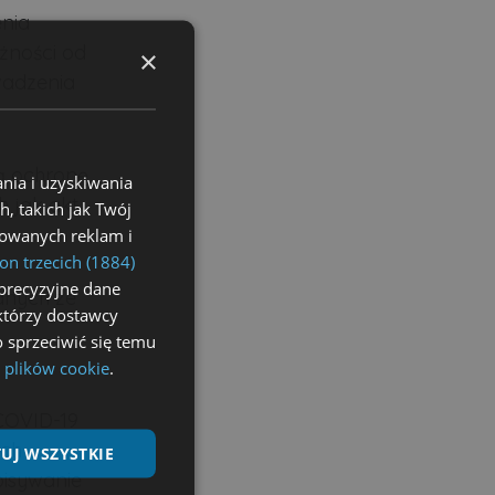
nia
eżności od
×
wadzenia
ą ochronę
nia i uzyskiwania
 jak akt
, takich jak Twój
izowanych reklam i
on trzecich (1884)
precyzyjne dane
anych ze
ektórzy dostawcy
 sprzeciwić się temu
 plików cookie
.
COVID-19
ach
UJ WSZYSTKIE
pisywanie