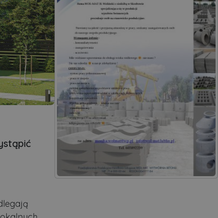
ystąpić
dlegają
 lokalnych