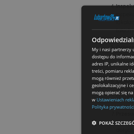
Inspek
inspek
lokali
takich 
Odpowiedzialn
Ochron
My i nasi partnerzy
praw n
dostępu do informac
notaria
adres IP, unikalne i
treści, pomiaru rekl
mogą również przetw
Zmian
geolokalizacyjne i c
sprzed
mogą opierać się na
sprzed
w
Ustawieniach rek
Polityka prywatnośc
Przesu
mogą z
POKAŻ SZCZEG
dotycz