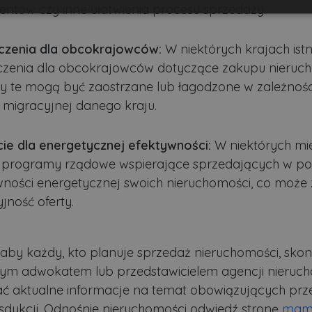
ntów czy inne ułatwienia procesu sprzedaży.
Wydajność
Targetowanie
Funkcjonalność
czenia dla obcokrajowców:
W niektórych krajach istn
czenia dla obcokrajowców dotyczące zakupu nieruch
sy te mogą być zaostrzane lub łagodzone w zależnośc
i migracyjnej danego kraju.
ezbędne
Wydajność
Targetowanie
Funkcjonalność
Niesklasyfikow
możliwiają korzystanie z podstawowych funkcji strony internetowej, takich jak logowa
ie dla energetycznej efektywności:
W niektórych mi
niezbędnych plików cookie nie można prawidłowo korzystać ze strony internetowej.
ją programy rządowe wspierające sprzedających w p
Dostawca
/
Okres
Opis
wności energetycznej swoich nieruchomości, co może 
Domena
przechowywania
jność oferty.
.lubartow24.pl
4 minuty 57
Plik niezbędny do prawidłowego działan
sekund
1 miesiąc
Ten plik cookie jest używany przez usłu
CookieScript
zapamiętywania preferencji dotyczącyc
lubartow24.pl
, aby każdy, kto planuje sprzedaż nieruchomości, skon
pliki cookie. Jest to konieczne, aby ban
Script.com działał poprawnie.
lnym adwokatem lub przedstawicielem agencji nieruch
ADATA
5 miesięcy 4
Ten plik cookie jest używany do przec
YouTube
ć aktualne informacje na temat obowiązujących prz
tygodnie
użytkownika i wyboru prywatności dla ic
.youtube.com
Rejestruje dane dotyczące zgody odwie
ysdykcji. Odnośnie nieruchomości odwiedź stronę
mam
polityki i ustawienia prywatności, zapew