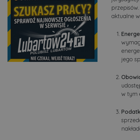
przepisów.
aktualne w
Energe
wymaga
energe
jego s
Obowią
udostę
w tym 
Podatki
sprzed
nakład