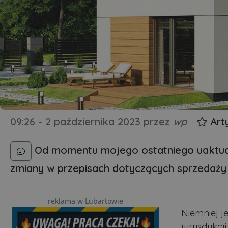
09:26 - 2 października 2023
przez
wp
Art
Od momentu mojego ostatniego uaktualn
zmiany w przepisach dotyczących sprzedaży
reklama w Lubartowie
Niemniej j
jurysdykcj