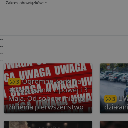
Zakres obowiązków: *...
i
__eoi
.lu
pd
FCCDCF
.lu
--
--
uid
--
--
uid
Ogromne korki na
3
skrzyżowaniu Lipowej i 3
g
Maja. Od soboty miasto
UW
3
zmienia pierwszeństwo
działan