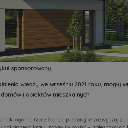
ykuł sponsorowany
ienia wiedzy we wrześniu 2021 roku, mogły w
 domów i obiektów mieszkalnych.
ednak, ogólnie rzecz biorąc, przepisy te zazwyczaj po
i konkretnego kraju i mogą się różnić w zależności od