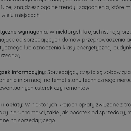
 Niżej znajdziesz ogólne trendy i zagadnienia, które 
 wielu miejscach.
tyczne wymagania:
W niektórych krajach istnieją prz
jące od sprzedających domów przeprowadzenia a
tycznego lub oznaczenia klasy energetycznej budyn
przedażą.
zek informacyjny:
Sprzedający często są zobowiąza
pnienia informacji na temat stanu technicznego nieru
ewentualnych usterek czy remontów.
 i opłaty:
W niektórych krajach opłaty związane z tr
aży nieruchomości, takie jak podatek od sprzedaży,
ane na sprzedającego.