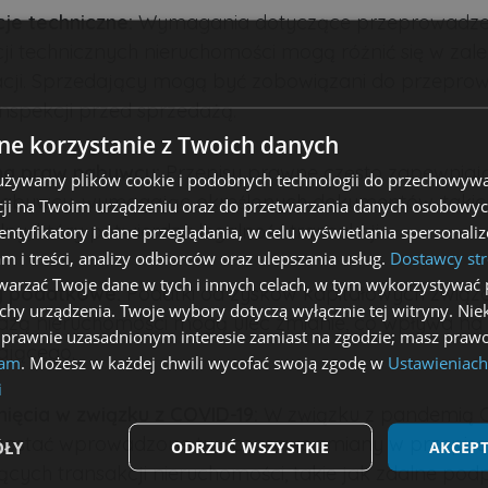
cje techniczne:
Wymagania dotyczące przeprowadze
cji technicznych nieruchomości mogą różnić się w zal
zacji. Sprzedający mogą być zobowiązani do przepro
inspekcji przed sprzedażą.
e korzystanie z Twoich danych
a praw nabywcy:
Przepisy prawne często zapewniaj
 używamy plików cookie i podobnych technologii do przechowywa
abywcy, wymagając określonych dokumentów, takich
ji na Twoim urządzeniu oraz do przetwarzania danych osobowych
lny, który potwierdza legalność transakcji.
dentyfikatory i dane przeglądania, w celu wyświetlania spersonal
am i treści, analizy odbiorców oraz ulepszania usług.
Dostawcy str
arzać Twoje dane w tych i innych celach, w tym wykorzystywać 
y podatkowe:
Podatki od zysków kapitałowych związ
echy urządzenia. Twoje wybory dotyczą wyłącznie tej witryny. Ni
ażą nieruchomości mogą ulec zmianie, co wpływa na
 prawnie uzasadnionym interesie zamiast na zgodzie; masz prawo
ającego.
lam
. Możesz w każdej chwili wycofać swoją zgodę w
Ustawieniach
i
nięcia w związku z COVID-19:
W związku z pandemią 
ostać wprowadzone tymczasowe zmiany w przepis
ÓŁY
ODRZUĆ WSZYSTKIE
AKCEPT
ących transakcji nieruchomości, takie jak zdalne pod