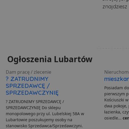
znajdziesz
PHPSESSID
Polityce pr
ban1
Ogłoszenia Lubartów
Nazwa
Nazwa
Do
Do
Nazwa
__Secure-YNID
Do
Dam pracę / zlecenie
Nieruchom
Nazwa
otime
.l
? ZATRUDNIMY
mieszkan
openstat_gid
_ga_481PHN7HEZ
.lu
ts
SPRZEDAWCĘ /
__Secure-ROLLOUT_TO
Posiadam do
SPRZEDAWCZYNIĘ
C
Ad
pierwszym pi
openstat_v90rd24lydrp
.ad
Kościuszki w
YSC
? ZATRUDNIMY SPRZEDAWCĘ /
openstat_yvh10uaeq5
dwa pokoje, 
SPRZEDAWCZYNIĘ Do sklepu
łazienka, czy
_ga
Go
monopolowego przy ul. Lubelskiej 58A w
VISITOR_INFO1_LIVE
.lu
osiedle...
cen
Lubartowie poszukujemy osoby na
stanowisko Sprzedawca/Sprzedawczyni.