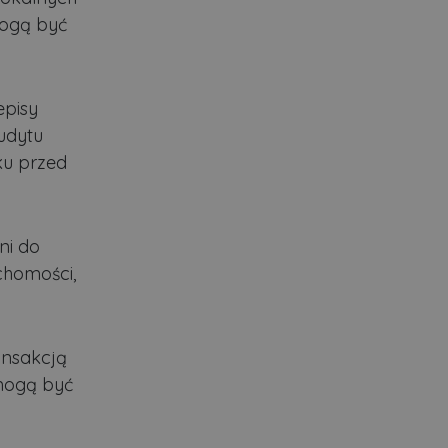
mogą być
episy
udytu
ku przed
ni do
chomości,
ansakcją
 mogą być