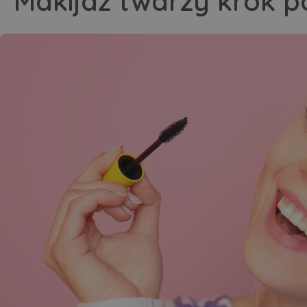
Makijaż twarzy krok p