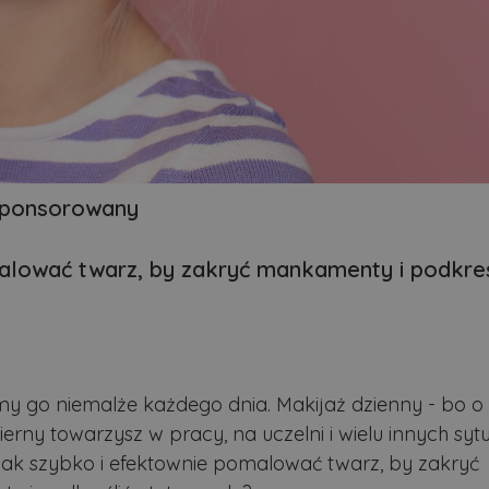
sponsorowany
alować twarz, by zakryć mankamenty i podkreś
y go niemalże każdego dnia. Makijaż dzienny - bo 
ierny towarzysz w pracy, na uczelni i wielu innych syt
 jak szybko i efektownie pomalować twarz, by zakryć