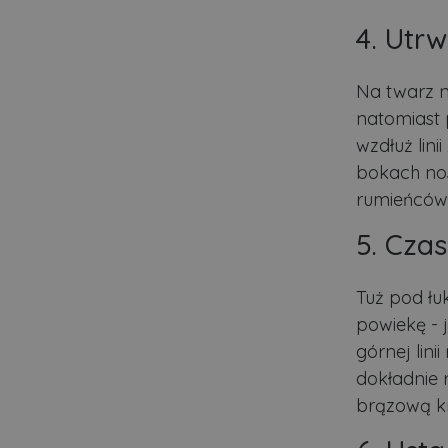
Nazwa
4. Utr
ban0
Na twarz n
CookieScriptConsent
natomiast 
wzdłuż lin
VISITOR_PRIVACY_MET
bokach nos
rumieńców, 
5. Cza
PHPSESSID
Tuż pod łu
powiekę - j
Polityce pr
ban1
górnej lini
dokładnie 
brązową k
Nazwa
Nazwa
Do
Do
Nazwa