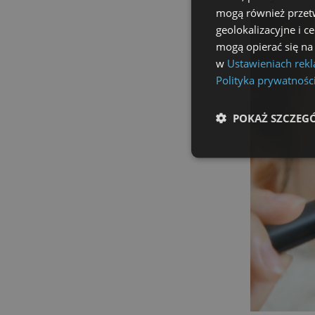
mogą również przetw
geolokalizacyjne i c
mogą opierać się na
w
Ustawieniach rek
Polityka prywatnośc
POKAŻ SZCZEG
Niezbędne
Ni
Niezbędne pliki cookie u
zarządzanie kontem. Bez 