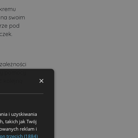
 kremu
ę na swoim
arze pod
czek.
zależności
rzy pomocy
×
ć kolejną
nia i uzyskiwania
wienienia.
, takich jak Twój
owinien być
izowanych reklam i
on trzecich (1884)