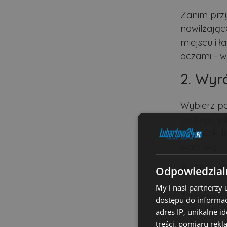
Zanim przy
nawilżając
miejscu i 
oczami - w
2. Wyr
Wybierz po
od tego, j
gąbeczki l
warstwę.
3. Zam
Odpowiedzialn
My i nasi partnerzy
Za pomocą 
dostępu do informac
Produkt wk
adres IP, unikalne i
w tym sam
treści, pomiaru rekl