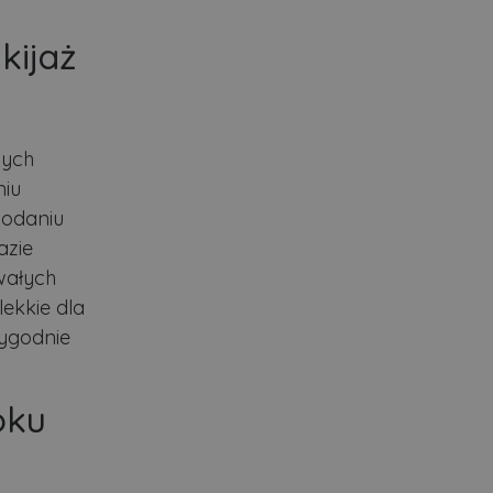
kijaż
nych
niu
dodaniu
azie
wałych
lekkie dla
wygodnie
oku