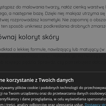
stąpisz do malowania twarzy, nałóż cienką warstwę
ego, a następnie bazę. Dzięki niej makijaż utrzyma si
łatwiej rozprowadzisz kosmetyki. Nie zapomnij o obsz
 ten sposób unikniesz podkreślania drobnych zmarsz
ównaj koloryt skóry
dkład o lekkiej formule, nawilżający lub matujący (w 
akiego rodzaju masz cerę) i nakładaj go na twarzy p
ub ściętego pędzla. Sprawdź, czy potrzebujesz dołoży
askuj niedoskonałości
e korzystanie z Twoich danych
 używamy plików cookie i podobnych technologii do przechowywa
korektora zamaluj cienie pod oczami, krostki, zaczer
ji na Twoim urządzeniu oraz do przetwarzania danych osobowych
lep gąbeczką lub pędzlem. Pamiętaj, że kosmetyk p
dentyfikatory i dane przeglądania, w celu wyświetlania spersonal
ym odcieniu co podkład.
am i treści, analizy odbiorców oraz ulepszania usług.
Dostawcy str