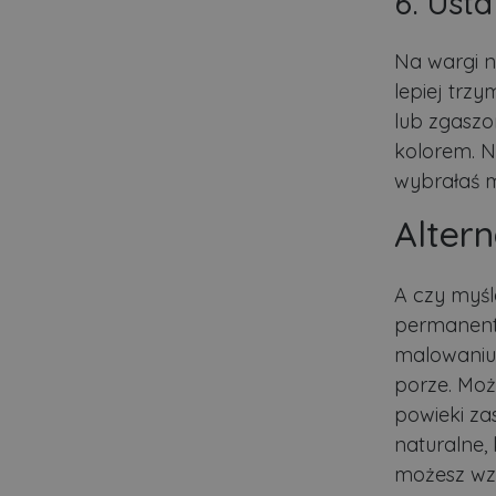
6. Usta
__Secure-YNID
Do
Nazwa
otime
.l
openstat_gid
_ga_481PHN7HEZ
.lu
ts
Na wargi n
__Secure-ROLLOUT_TO
C
Ad
lepiej trz
openstat_v90rd24lydrp
.ad
lub zgaszo
YSC
openstat_yvh10uaeq5
kolorem. N
_ga
Go
VISITOR_INFO1_LIVE
wybrałaś 
.lu
Alter
i
__eoi
.lu
A czy myśl
permanent
pd
malowaniu,
FCCDCF
.lu
porze. Moż
uid
powieki za
naturalne,
możesz wz
uid