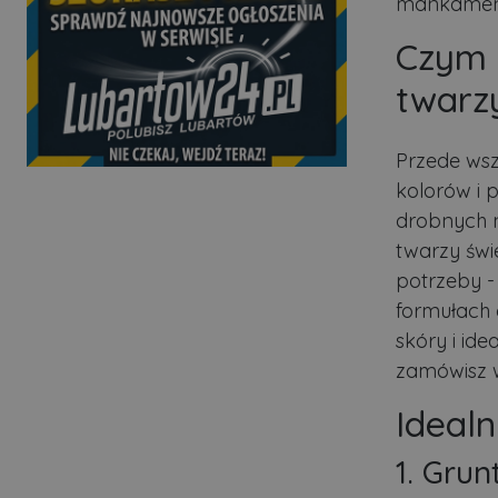
mankamenty
Czym 
twarz
Przede ws
kolorów i 
drobnych n
twarzy świ
potrzeby -
formułach 
skóry i ide
zamówisz w
Idealn
1. Gru