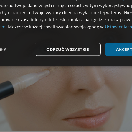
arzać Twoje dane w tych i innych celach, w tym wykorzystywać 
echy urządzenia. Twoje wybory dotyczą wyłącznie tej witryny. Ni
 prawnie uzasadnionym interesie zamiast na zgodzie; masz prawo
lam
. Możesz w każdej chwili wycofać swoją zgodę w
Ustawieniach
i
ÓŁY
ODRZUĆ WSZYSTKIE
AKCEPT
Wydajność
Targetowanie
Funkcjonalność
ezbędne
Wydajność
Targetowanie
Funkcjonalność
Niesklasyfikow
możliwiają korzystanie z podstawowych funkcji strony internetowej, takich jak logowa
niezbędnych plików cookie nie można prawidłowo korzystać ze strony internetowej.