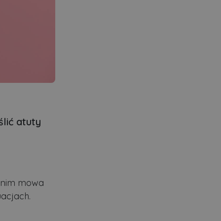
lić atuty
o nim mowa
uacjach.