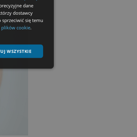
precyzyjne dane
ektórzy dostawcy
 sprzeciwić się temu
 plików cookie
.
UJ WSZYSTKIE
Niesklasyfikowane
ane
nie użytkownika i