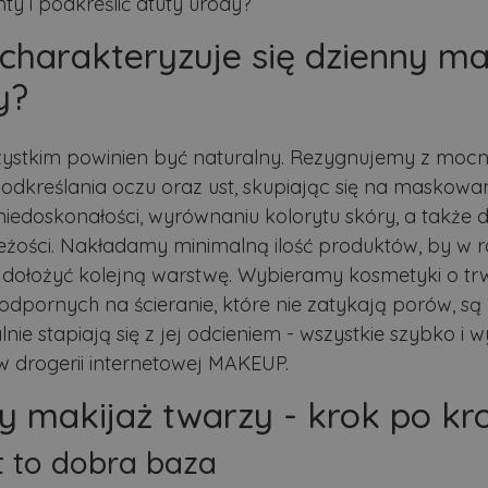
 i podkreślić atuty urody?
charakteryzuje się dzienny ma
y?
zystkim powinien być naturalny. Rezygnujemy z moc
podkreślania oczu oraz ust, skupiając się na maskowa
iedoskonałości, wyrównaniu kolorytu skóry, a także 
eżości. Nakładamy minimalną ilość produktów, by w r
 dołożyć kolejną warstwę. Wybieramy kosmetyki o tr
odpornych na ścieranie, które nie zatykają porów, są 
alnie stapiają się z jej odcieniem - wszystkie szybko i 
 drogerii internetowej MAKEUP.
y makijaż twarzy - krok po kr
nt to dobra baza