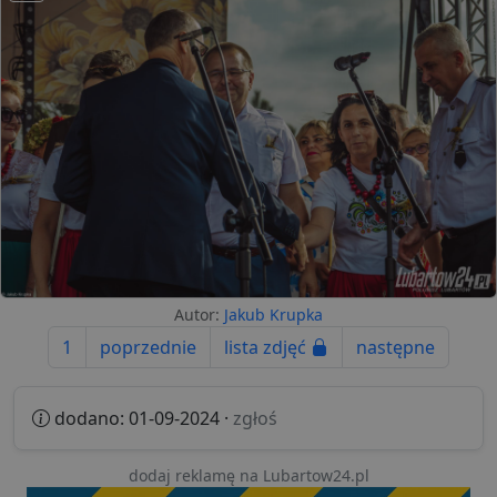
Autor:
Jakub Krupka
1
poprzednie
lista zdjęć
następne
dodano: 01-09-2024 ·
zgłoś
dodaj reklamę na Lubartow24.pl