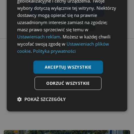
geolokalizacyjne i cechy urządzenia. Twoje
wybory dotyczą wyłącznie tej witryny. Niektórzy
zobacz więcej ogłoszeń
dostawcy mogą opierać się na prawnie
uzasadnionym interesie zamiast na zgodzie;
dodaj ogłoszenie
masz prawo sprzeciwić się temu w
Ustawieniach reklam
. Możesz w każdej chwili
wycofać swoją zgodę w
Ustawieniach plików
cookie
.
Polityka prywatności
AKCEPTUJ WSZYSTKIE
ad
ODRZUĆ WSZYSTKIE
POKAŻ SZCZEGÓŁY
Niezbędne
Wydajność
Targetowanie