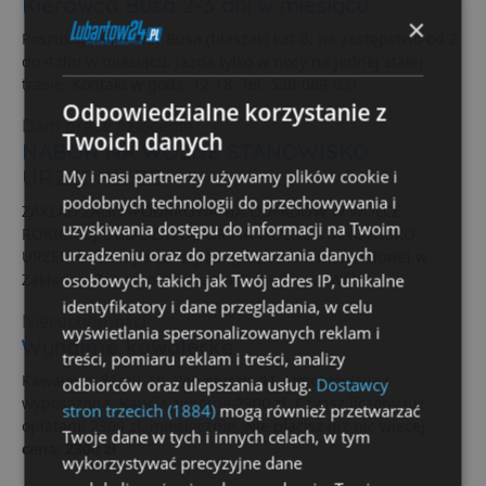
Kierowca Busa 2-3 dni w miesiącu
×
Poszukuję kierowcy Busa (blaszak) kat B. na zastępstwo od 2
do 4 dni w miesiącu. Jazda tylko w nocy na jednej stałej
trasie. Kontakt w godz. 12-18. Tel. 530-089-031
Odpowiedzialne korzystanie z
Dam pracę / zlecenie
Twoich danych
NABÓR NA WOLNE STANOWISKO
URZĘDNICZE
My i nasi partnerzy używamy plików cookie i
podobnych technologii do przechowywania i
ZAKŁAD ZAGOSPODAROWANIA ODPADÓW W WÓLCE
uzyskiwania dostępu do informacji na Twoim
ROKICKIEJ OGŁASZA NABÓR NA WOLNE STANOWISKO
urządzeniu oraz do przetwarzania danych
URZĘDNICZE: Specjalisty ds. gospodarki materiałowej w
Zakładzie Zagospodarowania Odpadów w Wólce...
osobowych, takich jak Twój adres IP, unikalne
identyfikatory i dane przeglądania, w celu
Nieruchomości
wyświetlania spersonalizowanych reklam i
Wynajmę kawalerkę
treści, pomiaru reklam i treści, analizy
Kawalerka 31m2. Ul. Popieluszki 41. Umeblowana i
odbiorców oraz ulepszania usług.
Dostawcy
wyposażona. Kaucja zwrotna 2300 zł. Czynsz liczony już
stron trzecich (1884)
mogą również przetwarzać
opłatami 2300 zl. miesiecznie. Nie placisz juz nic wiecej.
Twoje dane w tych i innych celach, w tym
cena: 2300 zł
wykorzystywać precyzyjne dane