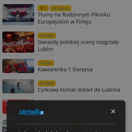
3
82 zdjęcia
Tłumy na Rodzinnym Pikniku
Europejskim w Firleju
38 zdjęć
Gwiazdy polskiej sceny rozgrzały
Lublin
11 zdjęć
Kawiarenka 1 Sierpnia
45 zdjęć
Cyrkowy klimat dotarł do Lublina
2
Oddaj krew dla Laury
×
szkolne wieści
27 zdjęć
Dzień Otwarty w II LO w