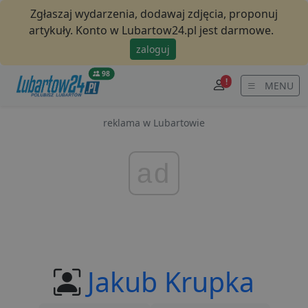
Zgłaszaj wydarzenia, dodawaj zdjęcia, proponuj
artykuły. Konto w Lubartow24.pl jest darmowe.
zaloguj
98
!
MENU
reklama w Lubartowie
ad
Jakub Krupka