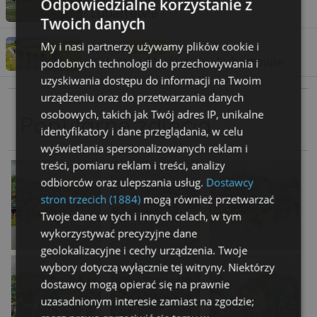
Odpowiedzialne korzystanie z
Lubartowie
Twoich danych
My i nasi partnerzy używamy plików cookie i
sport
79 zdjęć
Kolarska Majówka w Lubartowie
podobnych technologii do przechowywania i
uzyskiwania dostępu do informacji na Twoim
urządzeniu oraz do przetwarzania danych
osobowych, takich jak Twój adres IP, unikalne
Popularne zdjęcia
identyfikatory i dane przeglądania, w celu
wyświetlania spersonalizowanych reklam i
treści, pomiaru reklam i treści, analizy
odbiorców oraz ulepszania usług.
Dostawcy
stron trzecich (1884)
mogą również przetwarzać
Twoje dane w tych i innych celach, w tym
wykorzystywać precyzyjne dane
geolokalizacyjne i cechy urządzenia. Twoje
wybory dotyczą wyłącznie tej witryny. Niektórzy
dostawcy mogą opierać się na prawnie
uzasadnionym interesie zamiast na zgodzie;