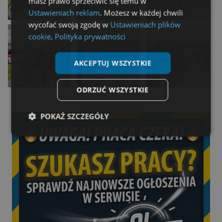
masz prawo sprzeciwić się temu w
Ustawieniach reklam
. Możesz w każdej chwili
wycofać swoją zgodę w
Ustawieniach plików
cookie
.
Polityka prywatności
AKCEPTUJ WSZYSTKIE
ODRZUĆ WSZYSTKIE
reklama Lubartów
POKAŻ SZCZEGÓŁY
Niezbędne
Wydajność
Targetowanie
Funkcjonalność
Niesklasyfikowane