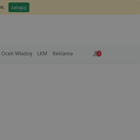
e.
zaloguj
Oceń Władzę
LKM
Reklama
!