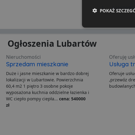
1
poprzedn
POKAŻ SZCZEG
Niezbędne
Ogłoszenia Lubartów
Nieruchomości
Oferuję usł
Sprzedam mieszkanie
Usługa 
Ni
Duże i jasne mieszkanie w bardzo dobrej
Oferuje usł
lokalizacji w Lubartowie. Powierzchnia
,przewóz dr
Niezbędne pliki cookie u
60,4 m2 1 piętro 3 osobne pokoje
budowlanych
zarządzanie kontem. Bez 
wyposażona kuchnia oddzielne łazienka i
WC ciepło pompy ciepła...
cena: 540000
Nazwa
zł
ban0
CookieScriptConsent