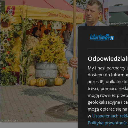
Odpowiedzialn
My i nasi partnerzy
dostępu do informac
adres IP, unikalne i
treści, pomiaru rekl
mogą również przetw
geolokalizacyjne i c
mogą opierać się na
w
Ustawieniach rek
Polityka prywatnośc
A