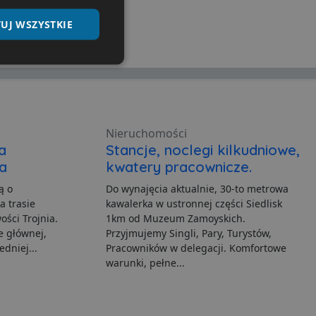
UJ WSZYSTKIE
Niesklasyfikowane
Nieruchomości
a
Stancje, noclegi kilkudniowe,
a
kwatery pracownicze.
ane
ą o
Do wynajęcia aktualnie, 30-to metrowa
nie użytkownika i
a trasie
kawalerka w ustronnej części Siedlisk
ości Trojnia.
1km od Muzeum Zamoyskich.
e głównej,
Przyjmujemy Singli, Pary, Turystów,
edniej...
Pracowników w delegacji. Komfortowe
ia serwisu
warunki, pełne...
gę Cookie-Script.com do
h zgody użytkownika na
er cookie Cookie-