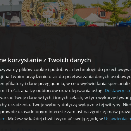
e korzystanie z Twoich danych
 używamy plików cookie i podobnych technologii do przechowywa
ji na Twoim urządzeniu oraz do przetwarzania danych osobowych
dentyfikatory i dane przeglądania, w celu wyświetlania spersonal
am i treści, analizy odbiorców oraz ulepszania usług.
Dostawcy str
arzać Twoje dane w tych i innych celach, w tym wykorzystywać 
echy urządzenia. Twoje wybory dotyczą wyłącznie tej witryny. Ni
 prawnie uzasadnionym interesie zamiast na zgodzie; masz prawo
lam
. Możesz w każdej chwili wycofać swoją zgodę w
Ustawieniach
i
utor:
Jakub Krupka