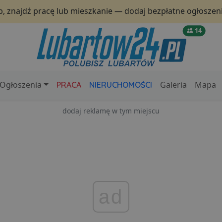
p, znajdź pracę lub mieszkanie — dodaj bezpłatne ogłoszeni
14
Ogłoszenia
Galeria
Mapa
PRACA
NIERUCHOMOŚCI
dodaj reklamę w tym miejscu
ad