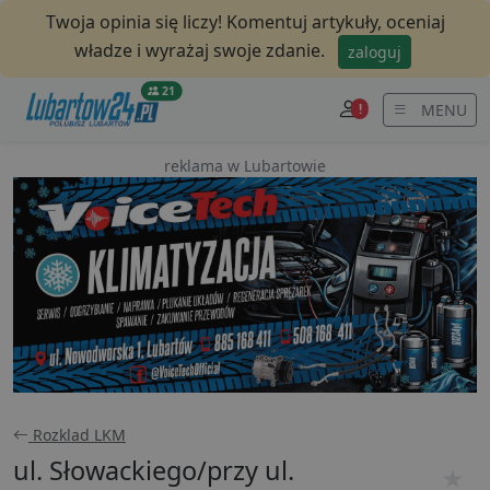
Twoja opinia się liczy! Komentuj artykuły, oceniaj
władze i wyrażaj swoje zdanie.
zaloguj
21
MENU
!
reklama w Lubartowie
Rozklad LKM
ul. Słowackiego/przy ul.
★