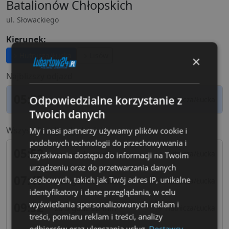
Batalionów Chłopskich
ul. Słowackiego
Kierunek:
→ Hutnicza/Łucka
→ Lisów
×
Najblizszy odjazd
05:52
Odpowiedzialne korzystanie z
za 1 godz 22 min
→ Hutnicza/Łucka
Twoich danych
Wszystkie odjazdy dzisiaj
My i nasi partnerzy używamy plików cookie i
podobnych technologii do przechowywania i
05:52
za 1 godz 22 min
→ Hutnicza/Łucka
uzyskiwania dostępu do informacji na Twoim
urządzeniu oraz do przetwarzania danych
07:47
osobowych, takich jak Twój adres IP, unikalne
za 3 godz 17 min
→ Hutnicza/Łucka
identyfikatory i dane przeglądania, w celu
wyświetlania spersonalizowanych reklam i
09:52
za 5 godz 22 min
→ Hutnicza/Łucka
treści, pomiaru reklam i treści, analizy
odbiorców oraz ulepszania usług.
Dostawcy