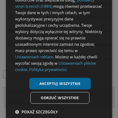
11:27
za 6 godz 57 min
→ Hutnicza/Łucka
stron trzecich (1884)
mogą również przetwarzać
Twoje dane w tych i innych celach, w tym
13:27
za 8 godz 57 min
→ Hutnicza/Łucka
wykorzystywać precyzyjne dane
geolokalizacyjne i cechy urządzenia. Twoje
14:57
za 10 godz 27 min
→ Hutnicza/Łucka
wybory dotyczą wyłącznie tej witryny. Niektórzy
dostawcy mogą opierać się na prawnie
17:00
uzasadnionym interesie zamiast na zgodzie;
za 12 godz 30 min
→ Hutnicza/Łucka
masz prawo sprzeciwić się temu w
Ustawieniach reklam
. Możesz w każdej chwili
19:02
za 14 godz 32 min
→ Hutnicza/Łucka
wycofać swoją zgodę w
Ustawieniach plików
cookie
.
Polityka prywatności
Powrot do rozkladu
AKCEPTUJ WSZYSTKIE
Kontakt
REKLAMA
Regulamin
ODRZUĆ WSZYSTKIE
Polityka prywatności
POKAŻ SZCZEGÓŁY