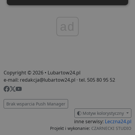
Niezbędne
Wydajność
Targetowanie
ad
Funkcjonalność
Niesklasyfikowane
Copyright © 2026 • Lubartow24.pl
Niezbędne
Wydajność
Targetowanie
e-mail: redakcja@lubartow24.pl · tel. 505 80 95 52
Funkcjonalność
Niesklasyfikowane
Niezbędne pliki cookie umożliwiają korzystanie z
podstawowych funkcji strony internetowej, takich jak
logowanie użytkownika i zarządzanie kontem. Bez
Brak wsparcia Push Manager
niezbędnych plików cookie nie można prawidłowo
korzystać ze strony internetowej.
Motyw kolorystyczny
Dostawca
/
Okres
inne serwisy:
Leczna24.pl
Nazwa
O
Domena
przechowywania
Projekt i wykonanie:
CZARNECKI STUDIO
ban0
.lubartow24.pl
4 minuty 57
P