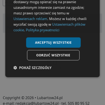
dostawcy mogą opierać się na prawnie
Powrot do rozkladu
uzasadnionym interesie zamiast na zgodzie;
masz prawo sprzeciwić się temu w
Kontakt
REKLAMA
Regulamin
Ustawieniach reklam
. Możesz w każdej chwili
wycofać swoją zgodę w
Ustawieniach plików
Polityka prywatności
cookie
.
Polityka prywatności
AKCEPTUJ WSZYSTKIE
ODRZUĆ WSZYSTKIE
ad
POKAŻ SZCZEGÓŁY
Niezbędne
Wydajność
Targetowanie
Funkcjonalność
Niesklasyfikowane
Copyright © 2026 • Lubartow24.pl
e-mail: redakcja@lubartow24.pl · tel. 505 80 95 52