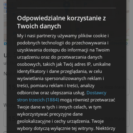
Odpowiedzialne korzystanie z
Twoich danych
My i nasi partnerzy używamy plików cookie i
podobnych technologii do przechowywania i
Leaflet
|
©
OpenStreetMap
uzyskiwania dostępu do informacji na Twoim
ul. Słowackiego/ul. Chopina
★
urządzeniu oraz do przetwarzania danych
ul. Słowackiego
osobowych, takich jak Twój adres IP, unikalne
identyfikatory i dane przeglądania, w celu
Najblizszy odjazd
wyświetlania spersonalizowanych reklam i
treści, pomiaru reklam i treści, analizy
15:48
za 7 godz 25 min
→ Roto Frank
odbiorców oraz ulepszania usług.
Dostawcy
stron trzecich (1884)
mogą również przetwarzać
Wszystkie odjazdy dzisiaj
Twoje dane w tych i innych celach, w tym
wykorzystywać precyzyjne dane
15:48
za 7 godz 25 min
→ Roto Frank
geolokalizacyjne i cechy urządzenia. Twoje
wybory dotyczą wyłącznie tej witryny. Niektórzy