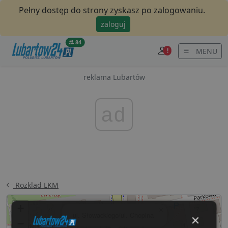
Pełny dostęp do strony zyskasz po zalogowaniu.
zaloguj
84
MENU
!
reklama Lubartów
ad
Rozklad LKM
+
×
ul. Słowackiego/ul. Chopina
×
−