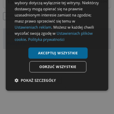
15:33
za 10 godz 2 min
→ Lisów
wybory dotyczą wyłącznie tej witryny. Niektórzy
dostawcy mogą opierać się na prawnie
uzasadnionym interesie zamiast na zgodzie;
Powrot do rozkladu
masz prawo sprzeciwić się temu w
Ustawieniach reklam
. Możesz w każdej chwili
Kontakt
wycofać swoją zgodę w
REKLAMA
Ustawieniach plików
Regulamin
cookie
.
Polityka prywatności
Polityka prywatności
AKCEPTUJ WSZYSTKIE
ODRZUĆ WSZYSTKIE
ad
POKAŻ SZCZEGÓŁY
Niezbędne
Wydajność
Targetowanie
Funkcjonalność
Niesklasyfikowane