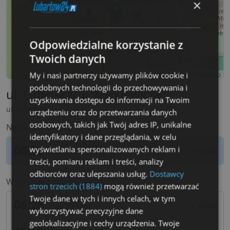
×
Odpowiedzialne korzystanie z
Twoich danych
My i nasi partnerzy używamy plików cookie i
Leaflet
|
©
OpenStreetMap
podobnych technologii do przechowywania i
ul. Lubelska/ul. Mickiewicza
★
uzyskiwania dostępu do informacji na Twoim
ul. Lubelska
urządzeniu oraz do przetwarzania danych
osobowych, takich jak Twój adres IP, unikalne
Najblizszy odjazd
identyfikatory i dane przeglądania, w celu
06:28
wyświetlania spersonalizowanych reklam i
za 57 min
→ Lisów
treści, pomiaru reklam i treści, analizy
odbiorców oraz ulepszania usług.
Dostawcy
Wszystkie odjazdy dzisiaj
stron trzecich (1884)
mogą również przetwarzać
Twoje dane w tych i innych celach, w tym
06:28
za 57 min
→ Lisów
wykorzystywać precyzyjne dane
geolokalizacyjne i cechy urządzenia. Twoje