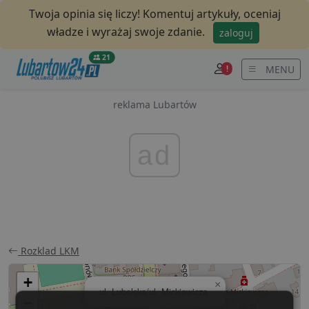
Twoja opinia się liczy! Komentuj artykuły, oceniaj
władze i wyrażaj swoje zdanie.
zaloguj
21
MENU
!
reklama Lubartów
ad
Rozklad LKM
+
×
ul. Lubelska/ul. Mickiewicza
−