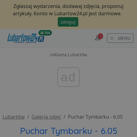
Zgłaszaj wydarzenia, dodawaj zdjęcia, proponuj
artykuły. Konto w Lubartow24.pl jest darmowe.
zaloguj
154
!
MENU
reklama Lubartów
ad
Lubartów
Galeria zdjęć
Puchar Tymbarku - 6.05
Puchar Tymbarku - 6.05