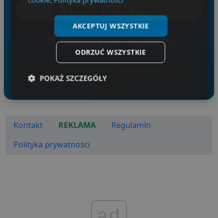
Zaloguj przez Google
AKCEPTUJ WSZYSTKIE
Zaloguj przez Facebook
ODRZUĆ WSZYSTKIE
Logowanie jest bezpieczne i nie wymaga podawania
POKAŻ SZCZEGÓŁY
hasła.
Niezbędne
Wydajność
Targetowanie
Kontakt
REKLAMA
Regulamin
Funkcjonalność
Niesklasyfikowane
Polityka prywatności
Niezbędne
Wydajność
Targetowanie
ad