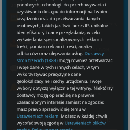
podobnych technologii do przechowywania i
lubartowskiego.
uzyskiwania dostępu do informacji na Twoim
🖼️
Tysiące zdjęć bez ograniczeń
urządzeniu oraz do przetwarzania danych
Przeglądaj całą galerię — imprezy, ulice, przyroda,
osobowych, takich jak Twój adres IP, unikalne
sport i nie tylko.
identyfikatory i dane przeglądania, w celu
wyświetlania spersonalizowanych reklam i
📤
Dodaj własne fotografie
treści, pomiaru reklam i treści, analizy
Podziel się swoimi ujęciami z wydarzeń i swojej
odbiorców oraz ulepszania usług.
Dostawcy
okolicy.
stron trzecich (1884)
mogą również przetwarzać
💬
Twoje dane w tych i innych celach, w tym
Komentuj i oceniaj
wykorzystywać precyzyjne dane
Bierz udział w dyskusjach.
geolokalizacyjne i cechy urządzenia. Twoje
🔔
Powiadomienia o ważnych wydarzeniach
wybory dotyczą wyłącznie tej witryny. Niektórzy
Nie przegap niczego ważnego - subskrybuj
dostawcy mogą opierać się na prawnie
powiadomienia.
uzasadnionym interesie zamiast na zgodzie;
masz prawo sprzeciwić się temu w
Ustawieniach reklam
. Możesz w każdej chwili
Zaloguj się jednym kliknięciem:
wycofać swoją zgodę w
Ustawieniach plików
cookie
.
Polityka prywatności