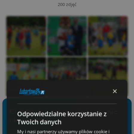
200 zdjęć
×
Odblokuj pełną galerię - to nic
Odpowiedzialne korzystanie z
Zaloguj się, by zobaczyć wszystkie zdjęcia
nie kosztuje!
Twoich danych
My i nasi partnerzy używamy plików cookie i
Dołącz do tysięcy mieszkańców powiatu