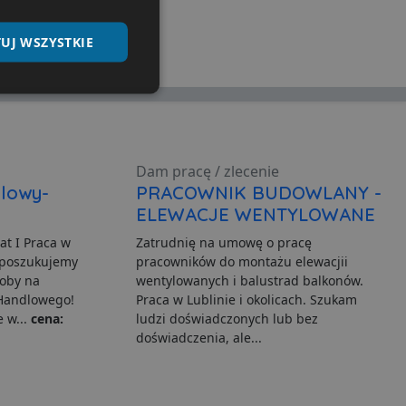
UJ WSZYSTKIE
Niesklasyfikowane
Dam pracę / zlecenie
dlowy-
PRACOWNIK BUDOWLANY -
ELEWACJE WENTYLOWANE
ane
at I Praca w
Zatrudnię na umowę o pracę
nie użytkownika i
 poszukujemy
pracowników do montażu elewacjii
oby na
wentylowanych i balustrad balkonów.
 Handlowego!
Praca w Lublinie i okolicach. Szukam
 w...
cena:
ludzi doświadczonych lub bez
doświadczenia, ale...
ia serwisu
gę Cookie-Script.com do
h zgody użytkownika na
er cookie Cookie-