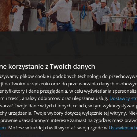
e korzystanie z Twoich danych
 używamy plików cookie i podobnych technologii do przechowywa
ji na Twoim urządzeniu oraz do przetwarzania danych osobowych
dentyfikatory i dane przeglądania, w celu wyświetlania spersonal
am i treści, analizy odbiorców oraz ulepszania usług.
Dostawcy str
arzać Twoje dane w tych i innych celach, w tym wykorzystywać 
echy urządzenia. Twoje wybory dotyczą wyłącznie tej witryny. Ni
 prawnie uzasadnionym interesie zamiast na zgodzie; masz prawo
lam
. Możesz w każdej chwili wycofać swoją zgodę w
Ustawieniach
i
r:
Radoslaw Czarnecki