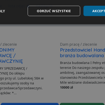
ie
lista zdjęć
następne
ÓŁY
ODRZUĆ WSZYSTKIE
AKCEPT
Wydajność
Targetowanie
Funkcjonalność
/ zlecenie
Dam pracę / zlecenie
UDNIMY
Przedstawiciel Han
AWCĘ /
branża budowalana
ezbędne
Wydajność
Targetowanie
Funkcjonalność
Niesklasyfikow
AWCZYNIĘ
Branża budowlana I Pełny et
możliwiają korzystanie z podstawowych funkcji strony internetowej, takich jak logowa
terenie Do naszego zespołu
MY SPRZEDAWCĘ /
niezbędnych plików cookie nie można prawidłowo korzystać ze strony internetowej.
ambitnej, zaangażowanej os
YNIĘ Do sklepu
stanowisko Przedstawiciela
Dostawca
/
Okres
 przy ul. Lubelskiej 58A w
Opis
Domena
przechowywania
Mile widziane doświadczenie
poszukujemy osoby na
10000 zł
Sprzedawca/Sprzedawczyni.
.lubartow24.pl
4 minuty 57
Plik niezbędny do prawidłowego działan
sekund
ązków: *...
1 miesiąc
Ten plik cookie jest używany przez usłu
CookieScript
zapamiętywania preferencji dotyczącyc
lubartow24.pl
pliki cookie. Jest to konieczne, aby ban