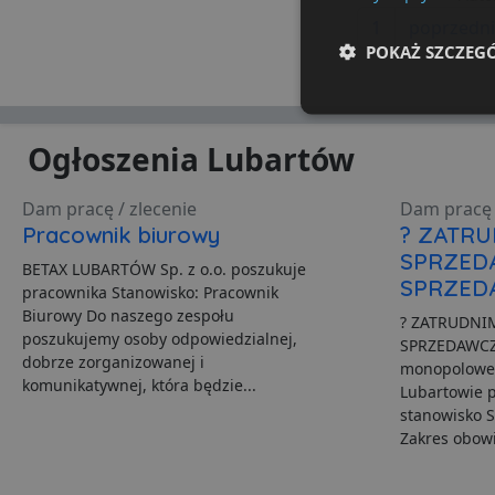
1
poprzedn
POKAŻ SZCZEG
Niezbędne
Ogłoszenia Lubartów
Dam pracę / zlecenie
Dam pracę 
Pracownik biurowy
? ZATR
SPRZED
BETAX LUBARTÓW Sp. z o.o. poszukuje
Ni
SPRZED
pracownika Stanowisko: Pracownik
Biurowy Do naszego zespołu
Niezbędne pliki cookie u
? ZATRUDNI
zarządzanie kontem. Bez 
poszukujemy osoby odpowiedzialnej,
SPRZEDAWCZ
dobrze zorganizowanej i
monopolowego
Nazwa
komunikatywnej, która będzie...
Lubartowie 
stanowisko 
ban0
Zakres obowi
CookieScriptConsent