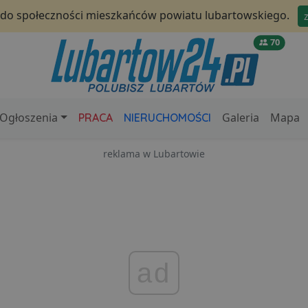
 do społeczności mieszkańców powiatu lubartowskiego.
70
Ogłoszenia
Galeria
Mapa
PRACA
NIERUCHOMOŚCI
reklama w Lubartowie
ad