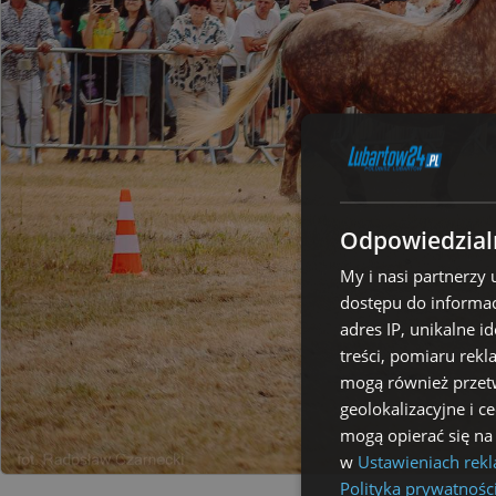
Odpowiedzialn
My i nasi partnerzy
dostępu do informac
adres IP, unikalne i
treści, pomiaru rekl
mogą również przetw
geolokalizacyjne i c
mogą opierać się na
w
Ustawieniach rek
Polityka prywatnośc
Auto