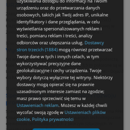
uzyskiwania dostępu do informacji na Twoim
URZĘDNICZE
urządzeniu oraz do przetwarzania danych
ZAKŁAD ZAGOSPODAROWANIA ODPADÓW W WÓLCE
osobowych, takich jak Twój adres IP, unikalne
ROKICKIEJ OGŁASZA NABÓR NA WOLNE STANOWISKO
identyfikatory i dane przeglądania, w celu
URZĘDNICZE: Specjalisty ds. gospodarki materiałowej w
wyświetlania spersonalizowanych reklam i
Zakładzie Zagospodarowania Odpadów w Wólce...
treści, pomiaru reklam i treści, analizy
odbiorców oraz ulepszania usług.
Dostawcy
Nieruchomości
Wynajmę hale magazynowe 270m2
stron trzecich (1884)
mogą również przetwarzać
Twoje dane w tych i innych celach, w tym
Do wynajęcia hale pod magazyn/działalność gospodarczą.
wykorzystywać precyzyjne dane
Hale o powierzchni 270 m2 i wysokości 3,5 m położone są w
geolokalizacyjne i cechy urządzenia. Twoje
Lubartowie przy ul. Wierzbowej 32A. Udogodnienia: - Dojazd
wybory dotyczą wyłącznie tej witryny. Niektórzy
do hali...
cena: 15 zł
dostawcy mogą opierać się na prawnie
Dam pracę / zlecenie
uzasadnionym interesie zamiast na zgodzie;
Specjalista ds kontroli jakości i rozwoju
masz prawo sprzeciwić się temu w
produktu
Ustawieniach reklam
. Możesz w każdej chwili
Specjalista ds. kontroli jakości i rozwoju produktu Firma PPH
wycofać swoją zgodę w
Ustawieniach plików
Oksan jest producentem zaawansowanych technologicznie
cookie
.
Polityka prywatności
elementów termoizolacyjnych z tworzyw sztucznych. W
związku z rozwojem firmy...