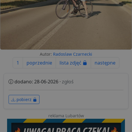
Autor:
Radoslaw Czarnecki
1
poprzednie
lista zdjęć
następne
dodano: 28-06-2026 ·
zgłoś
pobierz
reklama Lubartów