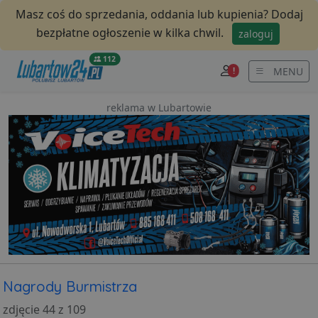
Masz coś do sprzedania, oddania lub kupienia? Dodaj
bezpłatne ogłoszenie w kilka chwil.
zaloguj
112
MENU
!
reklama w Lubartowie
Nagrody Burmistrza
zdjęcie 44 z 109