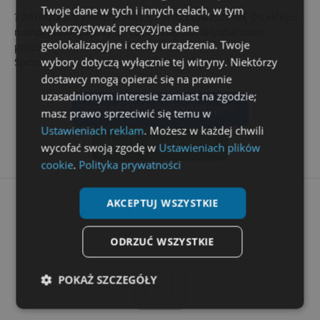
Twoje dane w tych i innych celach, w tym
? ZATRUDNIMY SPRZEDAWCĘ / SPRZEDAWCZYNIĘ Do sklepu
wykorzystywać precyzyjne dane
monopolowego przy ul. Lubelskiej 58A w Lubartowie
geolokalizacyjne i cechy urządzenia. Twoje
poszukujemy osoby na stanowisko
wybory dotyczą wyłącznie tej witryny. Niektórzy
Sprzedawca/Sprzedawczyni. Zakres obowiązków: *...
dostawcy mogą opierać się na prawnie
uzasadnionym interesie zamiast na zgodzie;
zobacz więcej ogłoszeń
masz prawo sprzeciwić się temu w
Ustawieniach reklam
. Możesz w każdej chwili
dodaj ogłoszenie
wycofać swoją zgodę w
Ustawieniach plików
cookie
.
Polityka prywatności
AKCEPTUJ WSZYSTKIE
ODRZUĆ WSZYSTKIE
ad
POKAŻ SZCZEGÓŁY
Niezbędne
Wydajność
Targetowanie