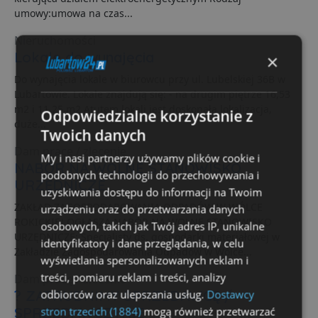
umowy:umowa na czas...
Nieruchomości
Lokale do wynajęcia
×
Do wynajęcia lokale w biurowcu przy ul. Lubelskiej 36B w
Lubartowie. Lokale znajdują się: - na drugim piętrze 16,53
m2 i 11,25 m2 Atutem lokali jest doskonała lokalizacja,
Odpowiedzialne korzystanie z
duże...
Twoich danych
Dam pracę / zlecenie
My i nasi partnerzy używamy plików cookie i
NABÓR NA WOLNE STANOWISKO
podobnych technologii do przechowywania i
URZĘDNICZE
uzyskiwania dostępu do informacji na Twoim
ZAKŁAD ZAGOSPODAROWANIA ODPADÓW W WÓLCE
urządzeniu oraz do przetwarzania danych
ROKICKIEJ OGŁASZA NABÓR NA WOLNE STANOWISKO
osobowych, takich jak Twój adres IP, unikalne
URZĘDNICZE: Specjalisty ds. gospodarki materiałowej w
identyfikatory i dane przeglądania, w celu
Zakładzie Zagospodarowania Odpadów w Wólce...
wyświetlania spersonalizowanych reklam i
treści, pomiaru reklam i treści, analizy
Dam pracę / zlecenie
? ZATRUDNIMY SPRZEDAWCĘ /
odbiorców oraz ulepszania usług.
Dostawcy
SPRZEDAWCZYNIĘ
stron trzecich (1884)
mogą również przetwarzać