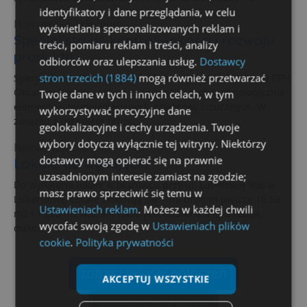
identyfikatory i dane przeglądania, w celu
Dam pracę / zlecenie
wyświetlania spersonalizowanych reklam i
Specjalista ds kontroli jakości i rozwoju
treści, pomiaru reklam i treści, analizy
produktu
odbiorców oraz ulepszania usług.
Dostawcy
stron trzecich (1884)
mogą również przetwarzać
Specjalista ds. kontroli jakości i rozwoju produktu Firma PPH
Oksan jest producentem zaawansowanych technologicznie
Twoje dane w tych i innych celach, w tym
elementów termoizolacyjnych z tworzyw sztucznych. W
wykorzystywać precyzyjne dane
związku z rozwojem firmy...
geolokalizacyjne i cechy urządzenia. Twoje
wybory dotyczą wyłącznie tej witryny. Niektórzy
Nieruchomości
dostawcy mogą opierać się na prawnie
Lokale do wynajęcia
uzasadnionym interesie zamiast na zgodzie;
Do wynajęcia lokale w biurowcu przy ul. Lubelskiej 36B w
masz prawo sprzeciwić się temu w
Lubartowie. Lokale znajdują się: - na drugim piętrze 16,53
Ustawieniach reklam
. Możesz w każdej chwili
m2 i 11,25 m2 Atutem lokali jest doskonała lokalizacja,
wycofać swoją zgodę w
Ustawieniach plików
duże...
cookie
.
Polityka prywatności
zobacz więcej ogłoszeń
AKCEPTUJ WSZYSTKIE
dodaj ogłoszenie