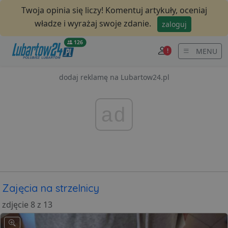
Twoja opinia się liczy! Komentuj artykuły, oceniaj
władze i wyrażaj swoje zdanie.
zaloguj
126
MENU
!
dodaj reklamę na Lubartow24.pl
ad
Zajęcia na strzelnicy
zdjęcie 8 z 13