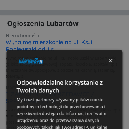
Ogłoszenia Lubartów
Nieruchomości
Wynajmę mieszkanie na ul. Ks.J.
Popiełuszki od 1 s
Wynajmę mieszkanie na ul. Ks.J.Popiełuszki w Lubartowie
×
(blisko szkoły podstawowej, Topazu, kościoła, szpitala itp.)
Mieszkanie dwupokojowe, z oddzielną kuchnią, łazienką,
toaletą, z...
Odpowiedzialne korzystanie z
Dam pracę / zlecenie
Twoich danych
? ZATRUDNIMY SPRZEDAWCĘ /
My i nasi partnerzy używamy plików cookie i
SPRZEDAWCZYNIĘ
podobnych technologii do przechowywania i
? ZATRUDNIMY SPRZEDAWCĘ / SPRZEDAWCZYNIĘ Do sklepu
uzyskiwania dostępu do informacji na Twoim
monopolowego przy ul. Lubelskiej 58A w Lubartowie
urządzeniu oraz do przetwarzania danych
poszukujemy osoby na stanowisko
osobowych, takich jak Twój adres IP, unikalne
Sprzedawca/Sprzedawczyni. Zakres obowiązków: *...