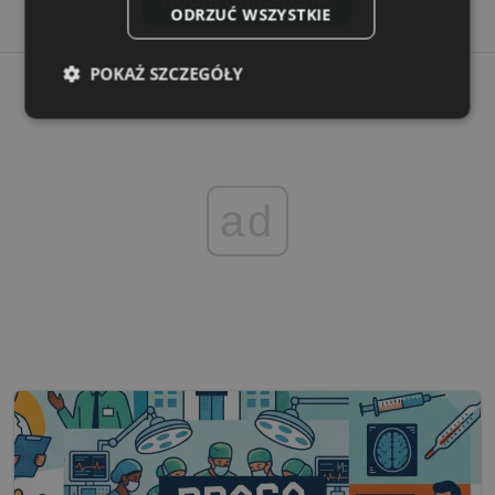
ODRZUĆ WSZYSTKIE
POKAŻ SZCZEGÓŁY
Niezbędne
Wydajność
Targetowanie
ad
Funkcjonalność
Niesklasyfikowane
Niezbędne
Wydajność
Targetowanie
Funkcjonalność
Niesklasyfikowane
Niezbędne pliki cookie umożliwiają korzystanie z
podstawowych funkcji strony internetowej, takich jak
logowanie użytkownika i zarządzanie kontem. Bez
niezbędnych plików cookie nie można prawidłowo