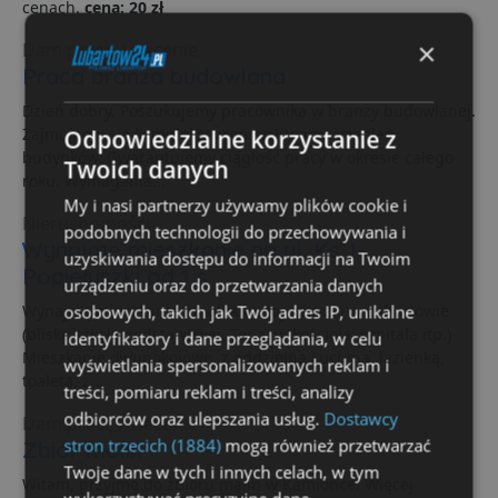
cenach.
cena: 20 zł
×
Dam pracę / zlecenie
Praca branża budowlana
Dzień dobry, Poszukujemy pracownika w branży budowlanej.
Odpowiedzialne korzystanie z
Zajmujemy się kompleksowymi usługami ociepleń
budynków. Gwarantujemy ciągłość pracy w okresie całego
Twoich danych
roku. Wymagania...
My i nasi partnerzy używamy plików cookie i
Nieruchomości
podobnych technologii do przechowywania i
Wynajmę mieszkanie na ul. Ks.J.
uzyskiwania dostępu do informacji na Twoim
Popiełuszki od 1 s
urządzeniu oraz do przetwarzania danych
osobowych, takich jak Twój adres IP, unikalne
Wynajmę mieszkanie na ul. Ks.J.Popiełuszki w Lubartowie
(blisko szkoły podstawowej, Topazu, kościoła, szpitala itp.)
identyfikatory i dane przeglądania, w celu
Mieszkanie dwupokojowe, z oddzielną kuchnią, łazienką,
wyświetlania spersonalizowanych reklam i
toaletą, z...
treści, pomiaru reklam i treści, analizy
odbiorców oraz ulepszania usług.
Dostawcy
Dam pracę / zlecenie
stron trzecich (1884)
mogą również przetwarzać
Zbiór malin
Twoje dane w tych i innych celach, w tym
Witam, przyjmę do zbioru malin w Kamionce. Więcej