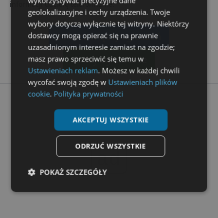
wykorzystywać precyzyjne dane
informacji udzielę telefonicznie.
geolokalizacyjne i cechy urządzenia. Twoje
wybory dotyczą wyłącznie tej witryny. Niektórzy
zobacz więcej ogłoszeń
dostawcy mogą opierać się na prawnie
uzasadnionym interesie zamiast na zgodzie;
dodaj ogłoszenie
masz prawo sprzeciwić się temu w
Ustawieniach reklam
. Możesz w każdej chwili
wycofać swoją zgodę w
Ustawieniach plików
cookie
.
Polityka prywatności
AKCEPTUJ WSZYSTKIE
ODRZUĆ WSZYSTKIE
ad
POKAŻ SZCZEGÓŁY
Niezbędne
Wydajność
Targetowanie