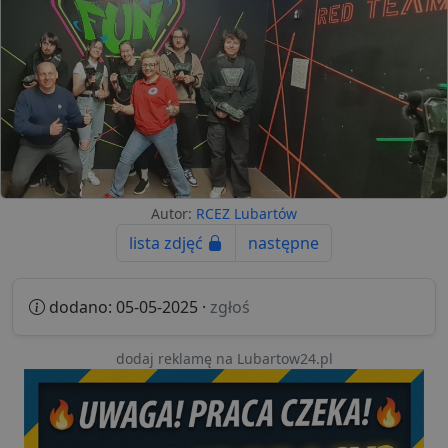
Autor:
RCEZ Lubartów
lista zdjęć
następne
dodano: 05-05-2025 ·
zgłoś
dodaj reklamę na Lubartow24.pl