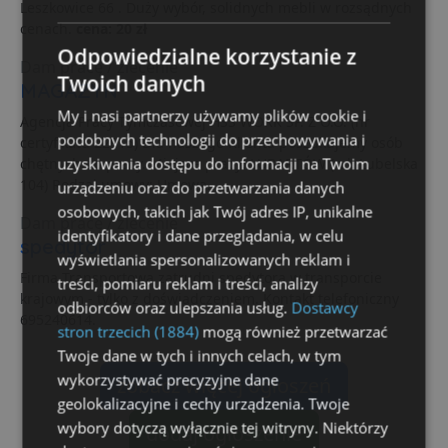
Leszkowice 66 . Duży wybór, solidnych mebli w rozsądnych
cenach.
cena: 20 zł
Odpowiedzialne korzystanie z
Dam pracę / zlecenie
Twoich danych
MAGAZYN
My i nasi partnerzy używamy plików cookie i
Agencja Pracy Tymczasowej HSS WORK SP. Z O.O. (nr
podobnych technologii do przechowywania i
certyfikatu 22915) Dla naszego Klienta poszukujemy osób
uzyskiwania dostępu do informacji na Twoim
chętnych do pracy. Miejsce pracy: LUBARTÓW ( ul. Lubelska
104) Rodzaj umowy: Umowa...
urządzeniu oraz do przetwarzania danych
osobowych, takich jak Twój adres IP, unikalne
Dam pracę / zlecenie
identyfikatory i dane przeglądania, w celu
spedytor
wyświetlania spersonalizowanych reklam i
Firma Transportowa zatrudni spedytora w transporcie
treści, pomiaru reklam i treści, analizy
krajowym - tylko z doświadczeniem. Kontakt telefoniczny
odbiorców oraz ulepszania usług.
Dostawcy
695240614.
stron trzecich (1884)
mogą również przetwarzać
Twoje dane w tych i innych celach, w tym
wykorzystywać precyzyjne dane
zobacz więcej ogłoszeń
geolokalizacyjne i cechy urządzenia. Twoje
wybory dotyczą wyłącznie tej witryny. Niektórzy
dodaj ogłoszenie