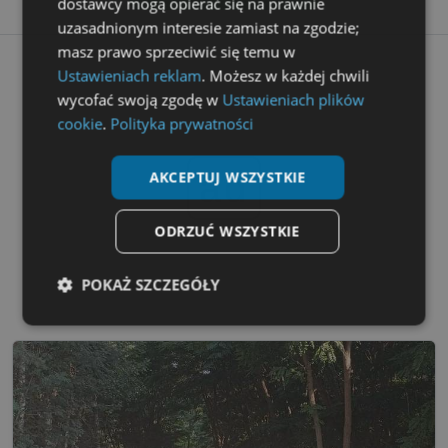
dostawcy mogą opierać się na prawnie
uzasadnionym interesie zamiast na zgodzie;
masz prawo sprzeciwić się temu w
Ustawieniach reklam
. Możesz w każdej chwili
wycofać swoją zgodę w
Ustawieniach plików
cookie
.
Polityka prywatności
ad
AKCEPTUJ WSZYSTKIE
ODRZUĆ WSZYSTKIE
POKAŻ SZCZEGÓŁY
Niezbędne
Wydajność
Targetowanie
Funkcjonalność
Niesklasyfikowane