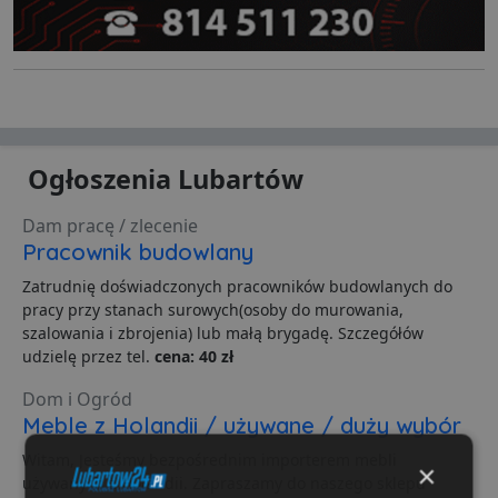
Ogłoszenia Lubartów
Dam pracę / zlecenie
Pracownik budowlany
Zatrudnię doświadczonych pracowników budowlanych do
pracy przy stanach surowych(osoby do murowania,
szalowania i zbrojenia) lub małą brygadę. Szczegółów
udzielę przez tel.
cena: 40 zł
Dom i Ogród
Meble z Holandii / używane / duży wybór
Witam, Jesteśmy bezpośrednim importerem mebli
×
używanych z Holandii. Zapraszamy do naszego sklepu