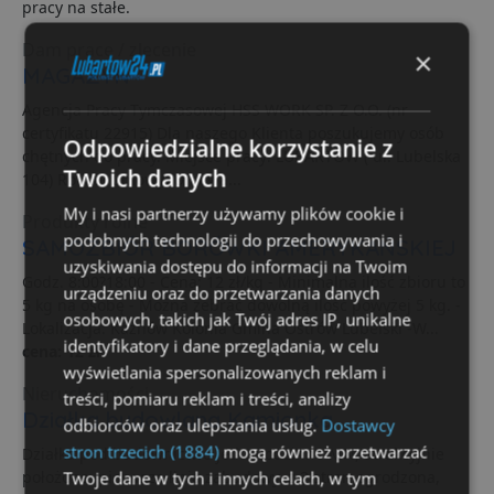
pracy na stałe.
Dam pracę / zlecenie
×
MAGAZYN
Agencja Pracy Tymczasowej HSS WORK SP. Z O.O. (nr
certyfikatu 22915) Dla naszego Klienta poszukujemy osób
Odpowiedzialne korzystanie z
chętnych do pracy. Miejsce pracy: LUBARTÓW ( ul. Lubelska
Twoich danych
104) Rodzaj umowy: Umowa...
My i nasi partnerzy używamy plików cookie i
Produkty rolne
podobnych technologii do przechowywania i
SAMOZBIÓR BORÓWKI AMERYKAŃSKIEJ
uzyskiwania dostępu do informacji na Twoim
Godz. 8:00?18:00 - Cena: 12 zł/kg - Minimalna ilość zbioru to
urządzeniu oraz do przetwarzania danych
5 kg na osobę - Można zebrać dowolną ilość powyżej 5 kg. -
osobowych, takich jak Twój adres IP, unikalne
Lokalizacja: Kaznów Kolonia Gmina Ostrów Lubelski -W...
identyfikatory i dane przeglądania, w celu
cena: 12 zł
wyświetlania spersonalizowanych reklam i
Nieruchomości
treści, pomiaru reklam i treści, analizy
Działka budowlana Kamionka
odbiorców oraz ulepszania usług.
Dostawcy
stron trzecich (1884)
mogą również przetwarzać
Działka pod budownictwo jednorodzinne MN, atrakcyjnie
Twoje dane w tych i innych celach, w tym
położona, pierwsza linia zabudowy, z 2 stron ogrodzona,