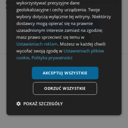
pierwsza linia zabudowy, szeroka, media, powierzchnia do
wykorzystywać precyzyjne dane
ustalenia od co najmniej...
cena: 75 zł
geolokalizacyjne i cechy urządzenia. Twoje
wybory dotyczą wyłącznie tej witryny. Niektórzy
dostawcy mogą opierać się na prawnie
zobacz więcej ogłoszeń
uzasadnionym interesie zamiast na zgodzie;
masz prawo sprzeciwić się temu w
dodaj ogłoszenie
Ustawieniach reklam
. Możesz w każdej chwili
wycofać swoją zgodę w
Ustawieniach plików
cookie
.
Polityka prywatności
AKCEPTUJ WSZYSTKIE
ODRZUĆ WSZYSTKIE
ad
POKAŻ SZCZEGÓŁY
Niezbędne
Wydajność
Targetowanie