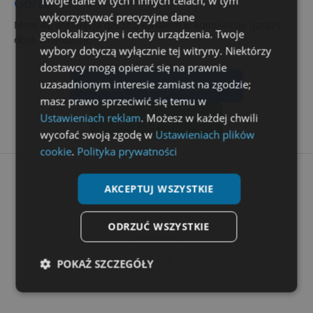
Twoje dane w tych i innych celach, w tym
Garaż
wykorzystywać precyzyjne dane
Mam do wynajęcia garaż z kanałem w kompleksie garaży
geolokalizacyjne i cechy urządzenia. Twoje
obok cmentarza.
wybory dotyczą wyłącznie tej witryny. Niektórzy
dostawcy mogą opierać się na prawnie
zobacz więcej ogłoszeń
uzasadnionym interesie zamiast na zgodzie;
masz prawo sprzeciwić się temu w
dodaj ogłoszenie
Ustawieniach reklam
. Możesz w każdej chwili
wycofać swoją zgodę w
Ustawieniach plików
cookie
.
Polityka prywatności
AKCEPTUJ WSZYSTKIE
ODRZUĆ WSZYSTKIE
ad
POKAŻ SZCZEGÓŁY
Niezbędne
Wydajność
Targetowanie