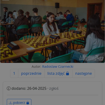
Autor:
Radoslaw Czarnecki
1
poprzednie
lista zdjęć
następne
dodano: 26-04-2025 ·
zgłoś
pobierz