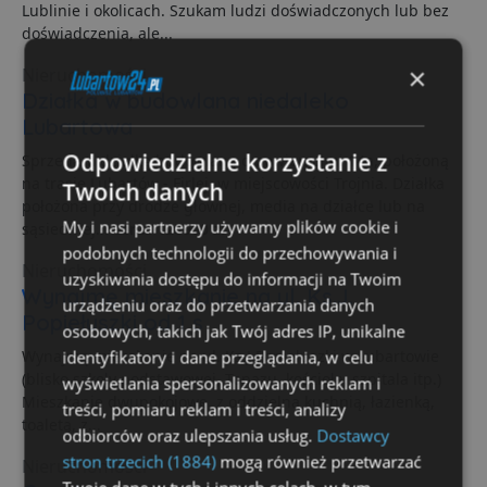
Lublinie i okolicach. Szukam ludzi doświadczonych lub bez
doświadczenia, ale...
×
Nieruchomości
Działka w budowlana niedaleko
Lubartowa
Odpowiedzialne korzystanie z
Sprzedam działkę budowlaną o powierzchni 14a, położoną
na trasie Lubartów - Firlej, w miejscowości Trojnia. Działka
Twoich danych
położona przy drodze głównej, media na działce lub na
My i nasi partnerzy używamy plików cookie i
sąsiedniej...
cena: 120000 zł
podobnych technologii do przechowywania i
Nieruchomości
uzyskiwania dostępu do informacji na Twoim
Wynajmę mieszkanie na ul. Ks.J.
urządzeniu oraz do przetwarzania danych
Popiełuszki od 1 s
osobowych, takich jak Twój adres IP, unikalne
identyfikatory i dane przeglądania, w celu
Wynajmę mieszkanie na ul. Ks.J.Popiełuszki w Lubartowie
(blisko szkoły podstawowej, Topazu, kościoła, szpitala itp.)
wyświetlania spersonalizowanych reklam i
Mieszkanie dwupokojowe, z oddzielną kuchnią, łazienką,
treści, pomiaru reklam i treści, analizy
toaletą, z...
odbiorców oraz ulepszania usług.
Dostawcy
stron trzecich (1884)
mogą również przetwarzać
Nieruchomości