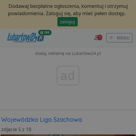
Dodawaj bezpłatne ogłoszenia, komentuj i otrzymuj
powiadomienia. Zaloguj się, aby mieć pełen dostęp.
zaloguj
105
MENU
!
dodaj reklamę na Lubartow24.pl
ad
Wojewódzka Liga Szachowa
zdjęcie 5 z 18