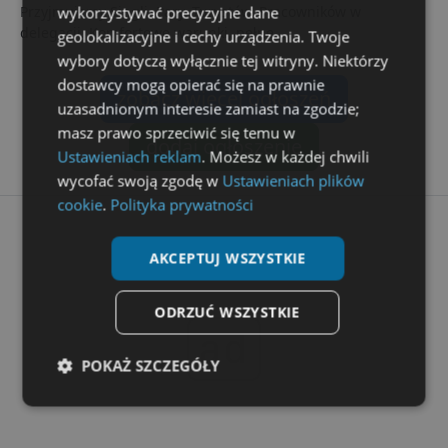
wykorzystywać precyzyjne dane
Przyjmujemy Singli, Pary, Turystów, Pracowników w
delegacji. Komfortowe warunki, pełne...
geolokalizacyjne i cechy urządzenia. Twoje
wybory dotyczą wyłącznie tej witryny. Niektórzy
dostawcy mogą opierać się na prawnie
zobacz więcej ogłoszeń
uzasadnionym interesie zamiast na zgodzie;
masz prawo sprzeciwić się temu w
dodaj ogłoszenie
Ustawieniach reklam
. Możesz w każdej chwili
wycofać swoją zgodę w
Ustawieniach plików
cookie
.
Polityka prywatności
AKCEPTUJ WSZYSTKIE
ODRZUĆ WSZYSTKIE
ad
POKAŻ SZCZEGÓŁY
Niezbędne
Wydajność
Targetowanie