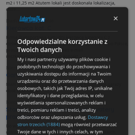
m2 i 11,25 m2 Atutem lokali jest doskonała lokalizacja,
duże...
×
Dam pracę / zlecenie
Kierowca kat. C
Firma Transportowa zatrudni kierowcę kategorii C z
Odpowiedzialne korzystanie z
doświadczeniem - umowa o pracę- transport tylko po Polsce,
Twoich danych
proszę o wysyłanie CV na adres e-mail
reszka.transport@wp.pl lub kontakt...
My i nasi partnerzy używamy plików cookie i
podobnych technologii do przechowywania i
Nieruchomości
uzyskiwania dostępu do informacji na Twoim
Garaż
urządzeniu oraz do przetwarzania danych
Mam do wynajęcia garaż z kanałem w kompleksie garaży
osobowych, takich jak Twój adres IP, unikalne
obok cmentarza.
identyfikatory i dane przeglądania, w celu
Nieruchomości
wyświetlania spersonalizowanych reklam i
Stancje, noclegi kilkudniowe, kwatery
treści, pomiaru reklam i treści, analizy
pracownicze.
odbiorców oraz ulepszania usług.
Dostawcy
stron trzecich (1884)
mogą również przetwarzać
Do wynajęcia aktualnie, 30-to metrowa kawalerka w
Twoje dane w tych i innych celach, w tym
ustronnej części Siedlisk 1km od Muzeum Zamoyskich.