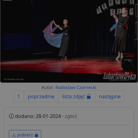
Autor:
Radoslaw Czarnecki
1
poprzednie
lista zdjęć
następne
dodano: 28-01-2024 ·
zgłoś
pobierz