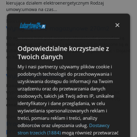
kierująca działem elektroenergetycznym Rodzaj
umowy:umowa na czas...
Nieruchomości
×
Wynajmę hale magazynowe 270m2
Do wynajęcia hale pod magazyn/działalność gospodarczą.
Hale o powierzchni 270 m2 i wysokości 3,5 m położone są w
Odpowiedzialne korzystanie z
Lubartowie przy ul. Wierzbowej 32A. Udogodnienia: - Dojazd
Twoich danych
do hali...
cena: 15 zł
My i nasi partnerzy używamy plików cookie i
Nieruchomości
podobnych technologii do przechowywania i
Wynajmę kawalerkę
uzyskiwania dostępu do informacji na Twoim
Kawalerka 31m2. Ul. Popieluszki 41. Umeblowana i
urządzeniu oraz do przetwarzania danych
wyposażona. Kaucja zwrotna 2300 zł. Czynsz liczony już
osobowych, takich jak Twój adres IP, unikalne
opłatami 2300 zl. miesiecznie. Nie placisz juz nic wiecej.
identyfikatory i dane przeglądania, w celu
cena: 2300 zł
wyświetlania spersonalizowanych reklam i
Dam pracę / zlecenie
treści, pomiaru reklam i treści, analizy
Pracownik utrzymania ruchu linii
odbiorców oraz ulepszania usług.
Dostawcy
produkcyjnych M/K
stron trzecich (1884)
mogą również przetwarzać