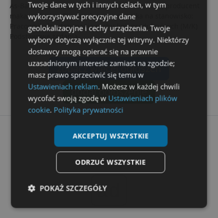
Twoje dane w tych i innych celach, w tym
As-Babuni sp. z o.o. w Niemcach ul. Różana 37, producent
wykorzystywać precyzyjne dane
makaronów i wafli poszukuje pracownika na stanowisko:
Pracownik ds. utrzymania ruchu linii produkcyjnych (M/K)
geolokalizacyjne i cechy urządzenia. Twoje
Podstawowe zadania...
wybory dotyczą wyłącznie tej witryny. Niektórzy
dostawcy mogą opierać się na prawnie
uzasadnionym interesie zamiast na zgodzie;
zobacz więcej ogłoszeń
masz prawo sprzeciwić się temu w
Ustawieniach reklam
. Możesz w każdej chwili
dodaj ogłoszenie
wycofać swoją zgodę w
Ustawieniach plików
cookie
.
Polityka prywatności
AKCEPTUJ WSZYSTKIE
ODRZUĆ WSZYSTKIE
ad
POKAŻ SZCZEGÓŁY
Niezbędne
Wydajność
Targetowanie