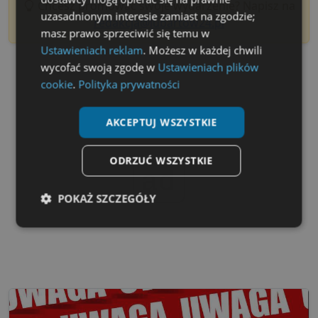
Chcesz promować swoje wydarzenie? Napisz na
uzasadnionym interesie zamiast na zgodzie;
redakcja@lubartow24.pl
masz prawo sprzeciwić się temu w
Ustawieniach reklam
. Możesz w każdej chwili
wycofać swoją zgodę w
Ustawieniach plików
cookie
.
Polityka prywatności
AKCEPTUJ WSZYSTKIE
ODRZUĆ WSZYSTKIE
ad
POKAŻ SZCZEGÓŁY
Niezbędne
Wydajność
Targetowanie
Funkcjonalność
Niesklasyfikowane