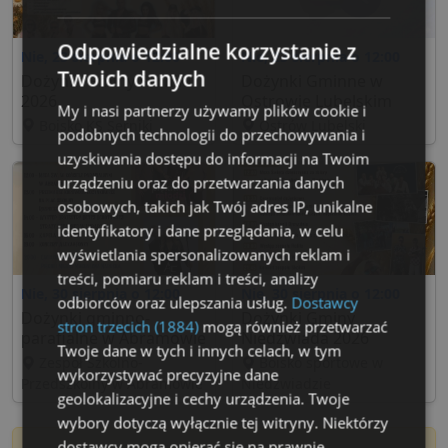
Odpowiedzialne korzystanie z
Nie, 23 sierpnia o 12:00
Nie, 23 sierpnia o 12:00
Twoich danych
Dożynki Gminy Serniki
Dożynki Gminne w
2026
Ostrowie Lubelskim
My i nasi partnerzy używamy plików cookie i
Boisko KS Serniki
Ostrów Lubelski
podobnych technologii do przechowywania i
uzyskiwania dostępu do informacji na Twoim
urządzeniu oraz do przetwarzania danych
osobowych, takich jak Twój adres IP, unikalne
identyfikatory i dane przeglądania, w celu
wyświetlania spersonalizowanych reklam i
treści, pomiaru reklam i treści, analizy
Nie, 30 sierpnia o 12:00
Nie, 30 sierpnia o 12:00
odbiorców oraz ulepszania usług.
Dostawcy
Dożynki gminno-
Dożynki Gminy
stron trzecich (1884)
mogą również przetwarzać
parafialne w Abramowie
Niedźwiada 2026
Twoje dane w tych i innych celach, w tym
Zespół Szkolno-
Boisko sportowe w
wykorzystywać precyzyjne dane
Przedszkolny w Abramowie
Niedźwiadzie
geolokalizacyjne i cechy urządzenia. Twoje
wybory dotyczą wyłącznie tej witryny. Niektórzy
dostawcy mogą opierać się na prawnie