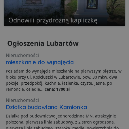
p
s
PHPSESSID
3 dni
C
PHP.net
g
Odnowili przydrożną kapliczkę
.lubartow24.pl
p
o
P
i
o
Ogłoszenia Lubartów
p
u
o
z
Nieruchomości
u
mieszkanie do wynajęcia
Z
l
g
Posiadam do wynajęcia mieszkanie na pierwszym piętrze, w
l
bloku przy ul. Kościuszki w Lubartowie, pow. 30 mkw, dwa
j
b
pokoje, przedpokój, kuchnia, łazienka, czyste, jasne, po
d
remoncie, osiedle...
cena: 1700 zł
d
p
u
Nieruchomości
s
Działka budowlana Kamionka
z
u
m
Działka pod budownictwo jednorodzinne MN, atrakcyjnie
s
położona, pierwsza linia zabudowy, z 2 stron ogrodzona,
ban1
.lubartow24.pl
4 minuty 57
P
pierwsza linia zabudowy, szeroka, media, powierzchnia do