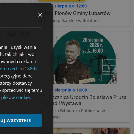
e w
Sob, 15 sierpnia o 12:00
×
Święto Plonów Gminy Lubartów
Boisko piłkarskie w Rokitnie
nia i uzyskiwania
, takich jak Twój
izowanych reklam i
on trzecich (1884)
precyzyjne dane
ektórzy dostawcy
 sprzeciwić się temu
Czw, 20 sierpnia o 16:00
atywna w
179. Rocznica Urodzin Bolesława Prusa
 plików cookie
.
- Wykład i Wystawa
Miejska Biblioteka Publiczna w
Lubartowie
UJ WSZYSTKIE