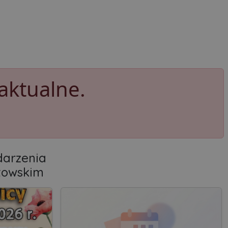
aktualne.
arzenia
towskim