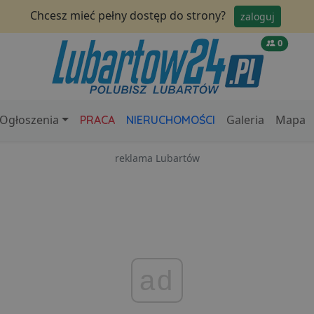
Chcesz mieć pełny dostęp do strony?
zaloguj
0
Ogłoszenia
Galeria
Mapa
PRACA
NIERUCHOMOŚCI
reklama Lubartów
ad