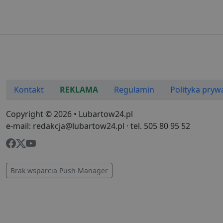
i
__eoi
.lu
pd
FCCDCF
.lu
uid
Kontakt
REKLAMA
Regulamin
Polityka pryw
Copyright © 2026 • Lubartow24.pl
uid
e-mail: redakcja@lubartow24.pl · tel. 505 80 95 52
g
Brak wsparcia Push Manager