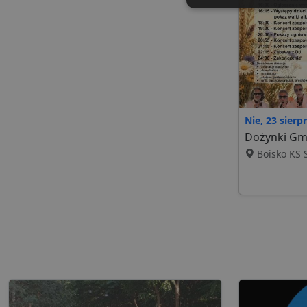
Niezbędne
Ni
Nie, 23 sierp
Niezbędne pliki cookie u
Dożynki Gmi
zarządzanie kontem. Bez 
Boisko KS S
Nazwa
ban0
CookieScriptConsent
VISITOR_PRIVACY_MET