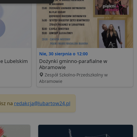
Niesklasyfikowane
ane
Nie, 30 sierpnia o 12:00
nie użytkownika i
e Lubelskim
Dożynki gminno-parafialne w
Abramowie
Zespół Szkolno-Przedszkolny w
Abramowie
ia serwisu
gę Cookie-Script.com do
isz na
redakcja@lubartow24.pl
h zgody użytkownika na
er cookie Cookie-
howywania zgody
h interakcji z witryną.
dzającego na różne
niając, że ich