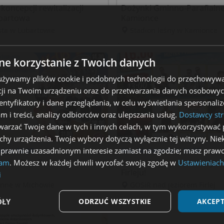
koncepcji rewitalizacji
Dożynki Gminno-Parafialn
bartowa
Kamionce
ta w Lubartowie
Stadion leśny w Kamionce
e korzystanie z Twoich danych
 używamy plików cookie i podobnych technologii do przechowywa
ji na Twoim urządzeniu oraz do przetwarzania danych osobowych
dentyfikatory i dane przeglądania, w celu wyświetlania spersonal
am i treści, analizy odbiorców oraz ulepszania usług.
Dostawcy str
arzać Twoje dane w tych i innych celach, w tym wykorzystywać 
echy urządzenia. Twoje wybory dotyczą wyłącznie tej witryny. Ni
 prawnie uzasadnionym interesie zamiast na zgodzie; masz prawo
nia o 12:00
Nie, 16 sierpnia o 13:00
inno-Parafialne w
Strażacka impreza charyt
lam
. Możesz w każdej chwili wycofać swoją zgodę w
Ustawieniach
Firleju!
i
inne w Michowie
GOSiR nad jeziorem Firlej
ÓŁY
ODRZUĆ WSZYSTKIE
AKCEPT