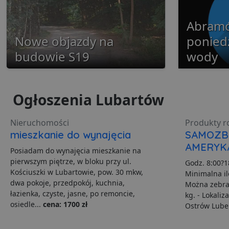
PHPSESSID
Abram
Nowe objazdy na
poniedz
budowie S19
wody
Polityce pr
ban1
Ogłoszenia Lubartów
Nazwa
Nazwa
Do
Do
Nazwa
__Secure-YNID
Nieruchomości
Produkty r
Do
Nazwa
otime
.l
mieszkanie do wynajęcia
SAMOZB
openstat_gid
_ga_481PHN7HEZ
.lu
AMERYK
ts
Posiadam do wynajęcia mieszkanie na
__Secure-ROLLOUT_TO
C
Ad
pierwszym piętrze, w bloku przy ul.
Godz. 8:00?18
openstat_v90rd24lydrp
.ad
Kościuszki w Lubartowie, pow. 30 mkw,
Minimalna il
YSC
openstat_yvh10uaeq5
dwa pokoje, przedpokój, kuchnia,
Można zebra
łazienka, czyste, jasne, po remoncie,
kg. - Lokali
_ga
Go
VISITOR_INFO1_LIVE
.lu
osiedle...
cena: 1700 zł
Ostrów Lubel