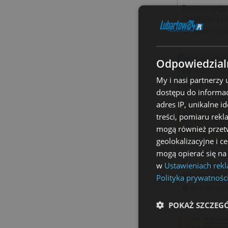
Prezentacja 
centrum Lu
Urząd Mias
Odpowiedzialn
My i nasi partnerzy
dostępu do informac
adres IP, unikalne i
treści, pomiaru rekl
mogą również przetw
geolokalizacyjne i c
mogą opierać się na
Nie, 16 sierp
Dożynki Gm
w
Ustawieniach rek
Michowie
Polityka prywatnośc
Boisko gm
POKAŻ SZCZEG