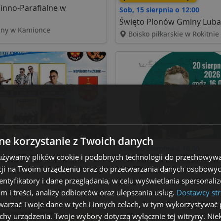
inno-Parafialne w
Sob, 15 sierpnia o 12:00
Święto Plonów Gminy Lub
śny w Kamionce
Boisko piłkarskie w Rokitnie
e korzystanie z Twoich danych
nia o 13:00
Czw, 20 sierpnia o 16:00
 używamy plików cookie i podobnych technologii do przechowywa
mpreza charytatywna w
179. Rocznica Urodzin Bol
ji na Twoim urządzeniu oraz do przetwarzania danych osobowych
- Wykład i Wystawa
dentyfikatory i dane przeglądania, w celu wyświetlania spersonal
eziorem Firlej
Miejska Biblioteka Publiczn
am i treści, analizy odbiorców oraz ulepszania usług.
Dostawcy str
Lubartowie
arzać Twoje dane w tych i innych celach, w tym wykorzystywać 
echy urządzenia. Twoje wybory dotyczą wyłącznie tej witryny. Ni