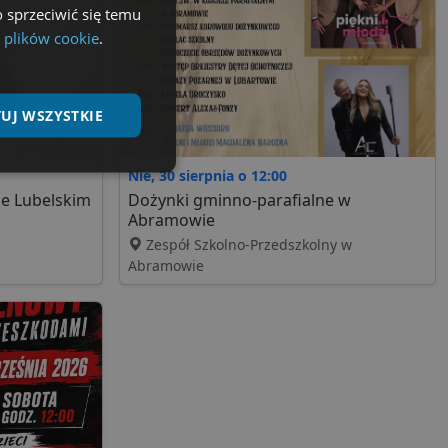
 sprzeciwić się temu
 plików cookie
.
UJ WSZYSTKIE
Nie, 30 sierpnia o 12:00
Niesklasyfikowane
e Lubelskim
Dożynki gminno-parafialne w
Abramowie
Zespół Szkolno-Przedszkolny w
Abramowie
ane
nie użytkownika i
ia serwisu