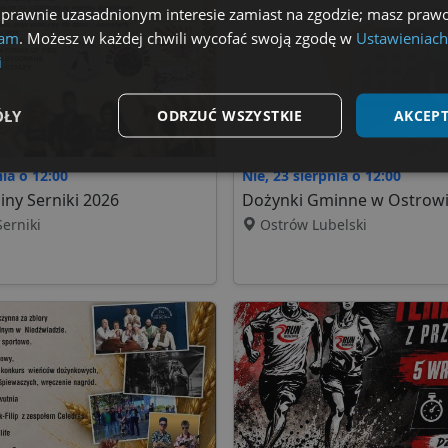
 prawnie uzasadnionym interesie zamiast na zgodzie; masz prawo
lam
. Możesz w każdej chwili wycofać swoją zgodę w
Ustawieniach
i
ÓŁY
ODRZUĆ WSZYSTKIE
AKCEPT
nia o 12:00
Nie, 23 sierpnia o 12:00
Wydajność
Targetowanie
Funkcjonalność
ny Serniki 2026
Dożynki Gminne w Ostrowi
erniki
Ostrów Lubelski
ezbędne
Wydajność
Targetowanie
Funkcjonalność
Niesklasyfikow
możliwiają korzystanie z podstawowych funkcji strony internetowej, takich jak logowa
niezbędnych plików cookie nie można prawidłowo korzystać ze strony internetowej.
Dostawca
/
Okres
Opis
Domena
przechowywania
.lubartow24.pl
4 minuty 57
Plik niezbędny do prawidłowego działan