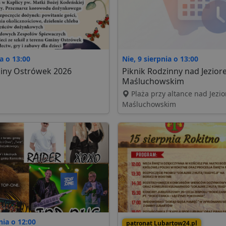
ia o 13:00
Nie, 9 sierpnia o 13:00
iny Ostrówek 2026
Piknik Rodzinny nad Jezio
Maśluchowskim
Plaża przy altance nad Jezi
Maśluchowskim
nia o 12:00
patronat Lubartow24.pl