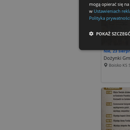
mogą opierać się na
w
Ustawieniach rek
Polityka prywatnośc
POKAŻ SZCZEG
Nie, 23 sierp
Niezbędne
Dożynki Gmi
Boisko KS S
Ni
Niezbędne pliki cookie u
zarządzanie kontem. Bez 
Nazwa
ban0