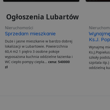
__Secure-ROLLOUT_TO
C
Ad
openstat_v90rd24lydrp
.ad
YSC
Ogłoszenia Lubartów
openstat_yvh10uaeq5
_ga
Go
VISITOR_INFO1_LIVE
.lu
Nieruchomości
Nieruchom
Sprzedam mieszkanie
Wynajmę 
Ks.J. Pop
Duże i jasne mieszkanie w bardzo dobrej
i
lokalizacji w Lubartowie. Powierzchnia
Wynajmę mie
__eoi
.lu
60,4 m2 1 piętro 3 osobne pokoje
Ks.J.Popiełus
wyposażona kuchnia oddzielne łazienka i
szkoły podst
pd
WC ciepło pompy ciepła...
cena: 540000
szpitala itp
FCCDCF
.lu
zł
oddzielną kuc
uid
uid