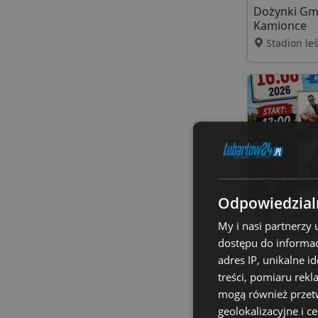
Dożynki Gm
Kamionce
Stadion le
Odpowiedzialn
Nie, 16 sierp
My i nasi partnerzy
Strażacka i
dostępu do informac
Firleju!
adres IP, unikalne i
GOSiR nad j
treści, pomiaru rekl
mogą również przetw
geolokalizacyjne i c