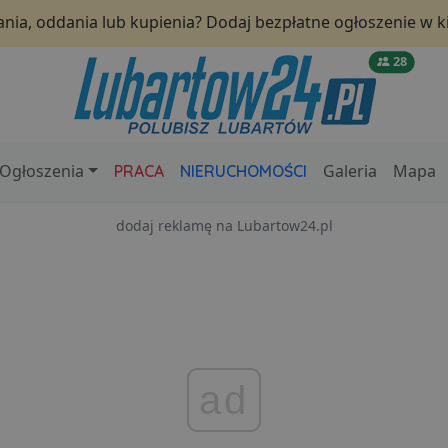
nia, oddania lub kupienia? Dodaj bezpłatne ogłoszenie w ki
28
Ogłoszenia
Galeria
Mapa
PRACA
NIERUCHOMOŚCI
dodaj reklamę na Lubartow24.pl
ad