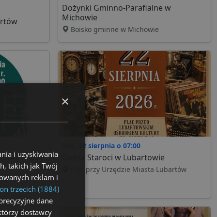
Dożynki Gminno-Parafialne w
Michowie
artów
Boisko gminne w Michowie
×
Sob, 22 sierpnia o 07:00
nia i uzyskiwania
esława Prusa
Giełda Staroci w Lubartowie
, takich jak Twój
Plac przy Urzędzie Miasta Lubartów
izowanych reklam i
a w
on trzecich (1884)
precyzyjne dane
ektórzy dostawcy