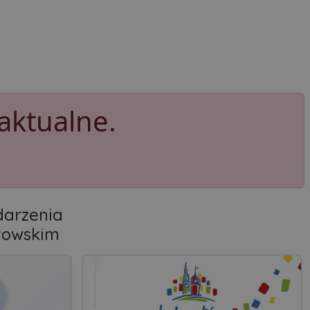
aktualne.
arzenia
towskim