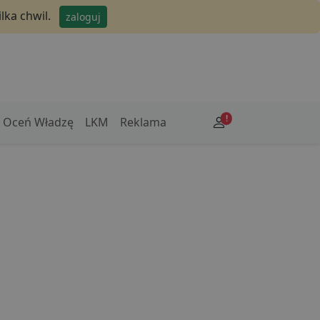
lka chwil.
zaloguj
!
Oceń Władzę
LKM
Reklama