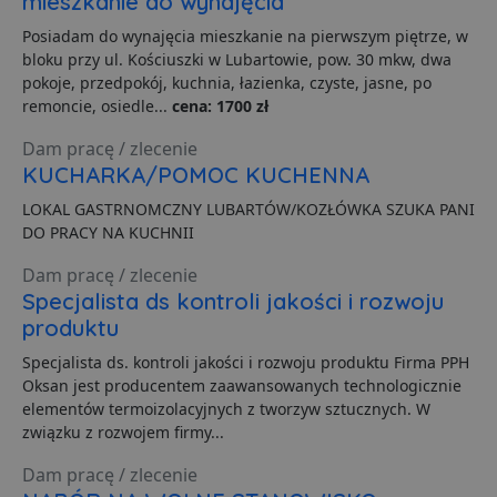
mieszkanie do wynajęcia
P
i
Posiadam do wynajęcia mieszkanie na pierwszym piętrze, w
o
p
bloku przy ul. Kościuszki w Lubartowie, pow. 30 mkw, dwa
u
pokoje, przedpokój, kuchnia, łazienka, czyste, jasne, po
o
z
remoncie, osiedle...
cena: 1700 zł
u
Z
Dam pracę / zlecenie
l
g
KUCHARKA/POMOC KUCHENNA
l
j
LOKAL GASTRNOMCZNY LUBARTÓW/KOZŁÓWKA SZUKA PANI
b
d
DO PRACY NA KUCHNII
d
p
Dam pracę / zlecenie
u
s
Specjalista ds kontroli jakości i rozwoju
z
u
produktu
m
s
Specjalista ds. kontroli jakości i rozwoju produktu Firma PPH
Oksan jest producentem zaawansowanych technologicznie
ban1
.lubartow24.pl
4 minuty 57
P
sekund
d
elementów termoizolacyjnych z tworzyw sztucznych. W
p
związku z rozwojem firmy...
d
s
Dam pracę / zlecenie