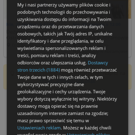
My i nasi partnerzy używamy plików cookie i
podobnych technologii do przechowywania i
uzyskiwania dostępu do informacji na Twoim
Nie, 23 sierpnia o 12:00
Nie, 30 sierpnia o 12:00
urządzeniu oraz do przetwarzania danych
Dożynki Gminne w
Dożynki gminno-
osobowych, takich jak Twój adres IP, unikalne
Ostrowie Lubelskim
parafialne w Abramowie
identyfikatory i dane przeglądania, w celu
Ostrów Lubelski
Zespół Szkolno-
wyświetlania spersonalizowanych reklam i
Przedszkolny w Abramowie
treści, pomiaru reklam i treści, analizy
odbiorców oraz ulepszania usług.
Dostawcy
stron trzecich (1884)
mogą również przetwarzać
Chcesz promować swoje wydarzenie? Napisz na
Twoje dane w tych i innych celach, w tym
redakcja@lubartow24.pl
wykorzystywać precyzyjne dane
geolokalizacyjne i cechy urządzenia. Twoje
wybory dotyczą wyłącznie tej witryny. Niektórzy
dostawcy mogą opierać się na prawnie
uzasadnionym interesie zamiast na zgodzie;
masz prawo sprzeciwić się temu w
Ustawieniach reklam
. Możesz w każdej chwili
wycofać swoją zgodę w
Ustawieniach plików