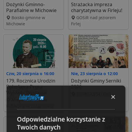
Dożynki Gminno-
Strażacka impreza
Parafialne w Michowie
charytatywna w Firleju!
Boisko gminne w
GOSiR nad jeziorem
Michowie
Firlej
Czw, 20 sierpnia o 16:00
Nie, 23 sierpnia o 12:00
179. Rocznica Urodzin
Dożynki Gminy Serniki
Bolesława Prusa -
2026
Wykład i Wystawa
Boisko KS Serniki
×
Miejska Biblioteka
Publiczna w Lubartowie
Odpowiedzialne korzystanie z
Twoich danych