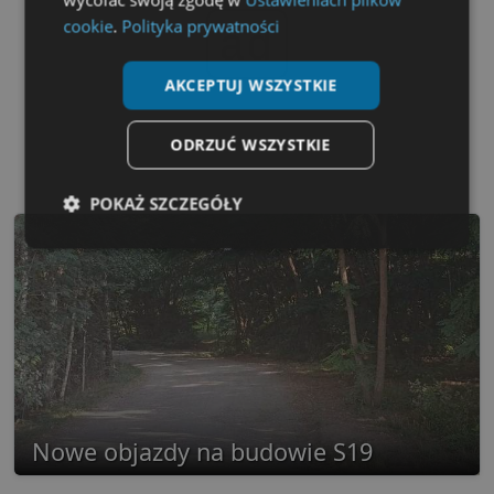
cookie
.
Polityka prywatności
ad
AKCEPTUJ WSZYSTKIE
ODRZUĆ WSZYSTKIE
POKAŻ SZCZEGÓŁY
Niezbędne
Wydajność
Targetowanie
Funkcjonalność
Niesklasyfikowane
Nowe objazdy na budowie S19
Niezbędne
Wydajność
Targetowanie