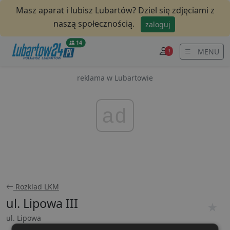
Masz aparat i lubisz Lubartów? Dziel się zdjęciami z
naszą społecznością.
zaloguj
14
MENU
!
reklama w Lubartowie
ad
Rozklad LKM
ul. Lipowa III
★
ul. Lipowa