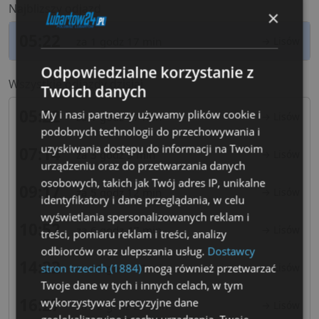
Najblizszy odjazd
×
05:22
za 1 godz 17 min
→ Lisów
Odpowiedzialne korzystanie z
Wszystkie odjazdy dzisiaj
Twoich danych
05:22
My i nasi partnerzy używamy plików cookie i
za 1 godz 17 min
→ Lisów
podobnych technologii do przechowywania i
uzyskiwania dostępu do informacji na Twoim
07:14
za 3 godz 9 min
→ Lisów
urządzeniu oraz do przetwarzania danych
osobowych, takich jak Twój adres IP, unikalne
09:17
za 5 godz 12 min
→ Lisów
identyfikatory i dane przeglądania, w celu
wyświetlania spersonalizowanych reklam i
10:52
za 6 godz 47 min
→ Lisów
treści, pomiaru reklam i treści, analizy
odbiorców oraz ulepszania usług.
Dostawcy
14:22
za 10 godz 17 min
→ Lisów
stron trzecich (1884)
mogą również przetwarzać
Twoje dane w tych i innych celach, w tym
16:27
wykorzystywać precyzyjne dane
za 12 godz 22 min
→ Lisów