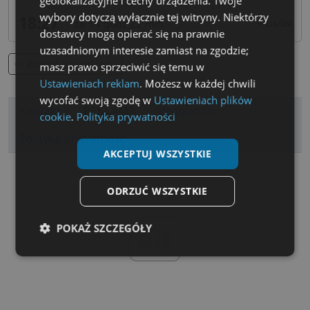
geolokalizacyjne i cechy urządzenia. Twoje
wybory dotyczą wyłącznie tej witryny. Niektórzy
18:27
za 14 godz 22 min
→ Lisów
dostawcy mogą opierać się na prawnie
uzasadnionym interesie zamiast na zgodzie;
Powrot do rozkladu
masz prawo sprzeciwić się temu w
Ustawieniach reklam
. Możesz w każdej chwili
wycofać swoją zgodę w
Ustawieniach plików
Kontakt
REKLAMA
Regulamin
cookie
.
Polityka prywatności
Polityka prywatności
AKCEPTUJ WSZYSTKIE
ODRZUĆ WSZYSTKIE
POKAŻ SZCZEGÓŁY
ad
Niezbędne
Wydajność
Targetowanie