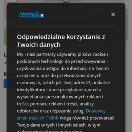
×
Odpowiedzialne korzystanie z
Leaflet
|
©
OpenStreetMap
Twoich danych
ul. Lipowa II
My i nasi partnerzy używamy plików cookie i
★
podobnych technologii do przechowywania i
ul. Lipowa
uzyskiwania dostępu do informacji na Twoim
Kierunek:
urządzeniu oraz do przetwarzania danych
osobowych, takich jak Twój adres IP, unikalne
→ Hutnicza/Łucka
→ Lisów
identyfikatory i dane przeglądania, w celu
wyświetlania spersonalizowanych reklam i
treści, pomiaru reklam i treści, analizy
🕔
odbiorców oraz ulepszania usług.
Dostawcy
stron trzecich (1884)
mogą również przetwarzać
Twoje dane w tych i innych celach, w tym
wykorzystywać precyzyjne dane