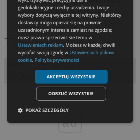
Brak odjazdow z tego przystanku dzisiaj.
geolokalizacyjne i cechy urządzenia. Twoje
Najblizszy kurs: 2026-08-10 o 05:00
wybory dotyczą wyłącznie tej witryny. Niektórzy
dostawcy mogą opierać się na prawnie
uzasadnionym interesie zamiast na zgodzie;
masz prawo sprzeciwić się temu w
Powrot do rozkladu
Ustawieniach reklam
. Możesz w każdej chwili
wycofać swoją zgodę w
Ustawieniach plików
cookie
.
Polityka prywatności
Kontakt
REKLAMA
Regulamin
Polityka prywatności
AKCEPTUJ WSZYSTKIE
ODRZUĆ WSZYSTKIE
POKAŻ SZCZEGÓŁY
ad
Niezbędne
Wydajność
Targetowanie