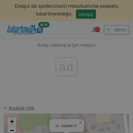
Dołącz do społeczności mieszkańców powiatu
lubartowskiego.
zaloguj
56
MENU
!
dodaj reklamę w tym miejscu
ad
Rozklad LKM
+
×
ul. Lipowa II
−