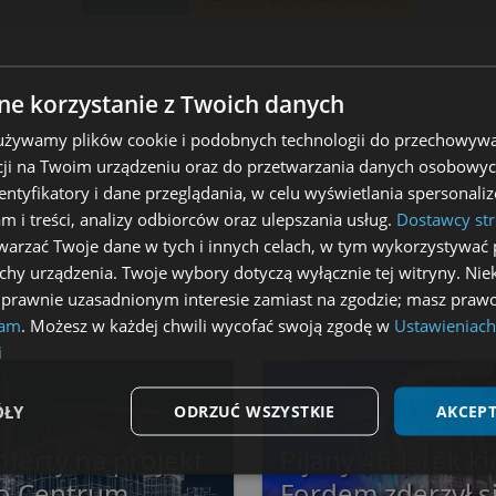
e korzystanie z Twoich danych
 używamy plików cookie i podobnych technologii do przechowywa
ji na Twoim urządzeniu oraz do przetwarzania danych osobowych
dentyfikatory i dane przeglądania, w celu wyświetlania spersonal
am i treści, analizy odbiorców oraz ulepszania usług.
Dostawcy str
arzać Twoje dane w tych i innych celach, w tym wykorzystywać 
echy urządzenia. Twoje wybory dotyczą wyłącznie tej witryny. Ni
 prawnie uzasadnionym interesie zamiast na zgodzie; masz prawo
lam
. Możesz w każdej chwili wycofać swoją zgodę w
Ustawieniach
i
ÓŁY
ODRZUĆ WSZYSTKIE
AKCEPT
oferty na projekt
Pijany 46-latek k
Wydajność
Targetowanie
Funkcjonalność
o Centrum
Fordem zderzył si