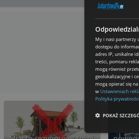
Odpowiedzialn
My i nasi partnerzy
dostępu do informac
adres IP, unikalne i
treści, pomiaru rekl
mogą również przetw
geolokalizacyjne i c
mogą opierać się na
w
Ustawieniach rek
Polityka prywatnośc
POKAŻ SZCZEG
Cztery 
Niezbędne
Miasto rezygnuje z tężni
noweg