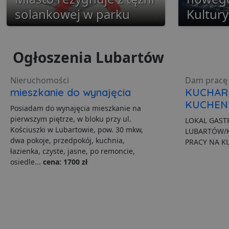
solankowej w parku
Kultury
Ogłoszenia Lubartów
Ni
Nieruchomości
Dam pracę 
Niezbędne pliki cookie u
mieszkanie do wynajęcia
KUCHAR
zarządzanie kontem. Bez 
KUCHEN
Posiadam do wynajęcia mieszkanie na
Nazwa
pierwszym piętrze, w bloku przy ul.
LOKAL GAS
Kościuszki w Lubartowie, pow. 30 mkw,
ban0
LUBARTÓW/
dwa pokoje, przedpokój, kuchnia,
PRACY NA K
łazienka, czyste, jasne, po remoncie,
CookieScriptConsent
osiedle...
cena: 1700 zł
VISITOR_PRIVACY_MET