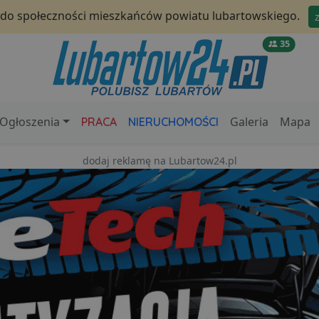
 do społeczności mieszkańców powiatu lubartowskiego.
35
Ogłoszenia
Galeria
Mapa
PRACA
NIERUCHOMOŚCI
dodaj reklamę na Lubartow24.pl