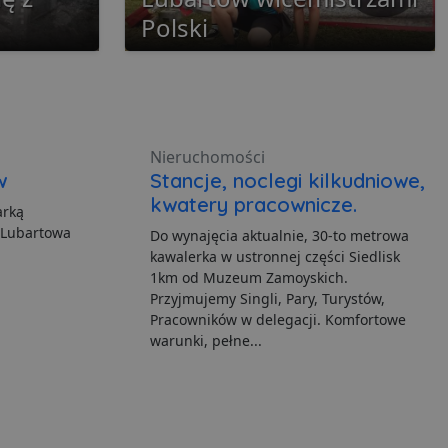
Polski
ane
Nieruchomości
nie użytkownika i
w
Stancje, noclegi kilkudniowe,
kwatery pracownicze.
arką
 Lubartowa
Do wynajęcia aktualnie, 30-to metrowa
ia serwisu
kawalerka w ustronnej części Siedlisk
1km od Muzeum Zamoyskich.
gę Cookie-Script.com do
Przyjmujemy Singli, Pary, Turystów,
h zgody użytkownika na
Pracowników w delegacji. Komfortowe
er cookie Cookie-
warunki, pełne...
howywania zgody
h interakcji z witryną.
dzającego na różne
niając, że ich
yszłych sesjach.