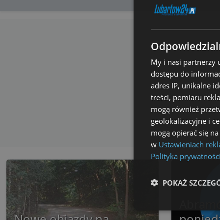
Odpowiedzialn
My i nasi partnerzy
dostępu do informac
adres IP, unikalne i
treści, pomiaru rekl
mogą również przetw
geolokalizacyjne i c
mogą opierać się na
w
Ustawieniach rek
Polityka prywatnośc
POKAŻ SZCZEG
Abram
Niezbędne
Nowe objazdy na
poniedz