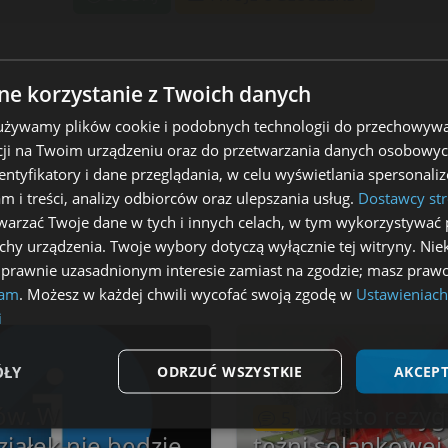
e korzystanie z Twoich danych
 używamy plików cookie i podobnych technologii do przechowywa
ji na Twoim urządzeniu oraz do przetwarzania danych osobowych
dentyfikatory i dane przeglądania, w celu wyświetlania spersonal
am i treści, analizy odbiorców oraz ulepszania usług.
Dostawcy str
arzać Twoje dane w tych i innych celach, w tym wykorzystywać 
echy urządzenia. Twoje wybory dotyczą wyłącznie tej witryny. Ni
 prawnie uzasadnionym interesie zamiast na zgodzie; masz prawo
lam
. Możesz w każdej chwili wycofać swoją zgodę w
Ustawieniach
i
ÓŁY
ODRZUĆ WSZYSTKIE
AKCEPT
ów. W
Miasto rezyg
5
Wydajność
Targetowanie
Funkcjonalność
iałek nie będzie
tężni solankowej