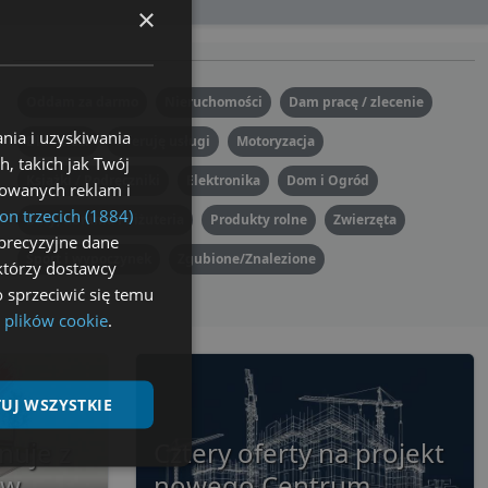
×
Oddam za darmo
Nieruchomości
Dam pracę / zlecenie
nia i uzyskiwania
Dla dzieci
Oferuję usługi
Motoryzacja
, takich jak Twój
Książki / Podręczniki
Elektronika
Dom i Ogród
izowanych reklam i
on trzecich (1884)
Buty, ubrania i biżuteria
Produkty rolne
Zwierzęta
precyzyjne dane
Sport i wypoczynek
Zgubione/Znalezione
ektórzy dostawcy
 sprzeciwić się temu
 plików cookie
.
UJ WSZYSTKIE
nuje z
Cztery oferty na projekt
Niesklasyfikowane
 w
nowego Centrum