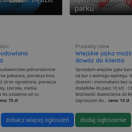
parku
ezbędne
Wydajność
Targetowanie
Funkcjonalność
Niesklasyfikow
ości
Produkty rolne
możliwiają korzystanie z podstawowych funkcji strony internetowej, takich jak logowa
budowlana
Wiejskie jajka możl
niezbędnych plików cookie nie można prawidłowo korzystać ze strony internetowej.
a
dowóz do klienta
Dostawca
/
Okres
Opis
Domena
przechowywania
 budownictwo jednorodzinne
Sprzedam wiejskie jajka ba
.lubartow24.pl
4 minuty 57
Plik niezbędny do prawidłowego działan
nie położona, pierwsza linia
od kur z wolnego wybiegu. 
sekund
2 stron ogrodzona, pierwsza
zbożem i ziemniakami bez s
1 miesiąc
Ten plik cookie jest używany przez usłu
CookieScript
wy, szeroka, media,
dodatków do pasz.10 szt. -13
zapamiętywania preferencji dotyczącyc
lubartow24.pl
 do ustalenia od co
Możliwość dowiezienia do kl
pliki cookie. Jest to konieczne, aby ban
Script.com działał poprawnie.
ena: 75 zł
Zapraszam do...
cena: 13 zł
ADATA
5 miesięcy 4
Ten plik cookie jest używany do przec
YouTube
tygodnie
użytkownika i wyboru prywatności dla ic
.youtube.com
Rejestruje dane dotyczące zgody odwie
zobacz więcej ogłoszeń
dodaj ogłoszenie
polityki i ustawienia prywatności, zapew
preferencje zostaną uhonorowane w prz