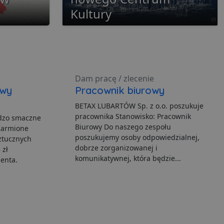
Kultury
ane
Dam pracę / zlecenie
nie użytkownika i
iwy
Pracownik biurowy
BETAX LUBARTÓW Sp. z o.o. poszukuje
pracownika Stanowisko: Pracownik
rdzo smaczne
Biurowy Do naszego zespołu
ia serwisu
Karmione
poszukujemy osoby odpowiedzialnej,
ztucznych
dobrze zorganizowanej i
gę Cookie-Script.com do
 zł
h zgody użytkownika na
komunikatywnej, która będzie...
ienta.
er cookie Cookie-
howywania zgody
h interakcji z witryną.
dzającego na różne
niając, że ich
yszłych sesjach.