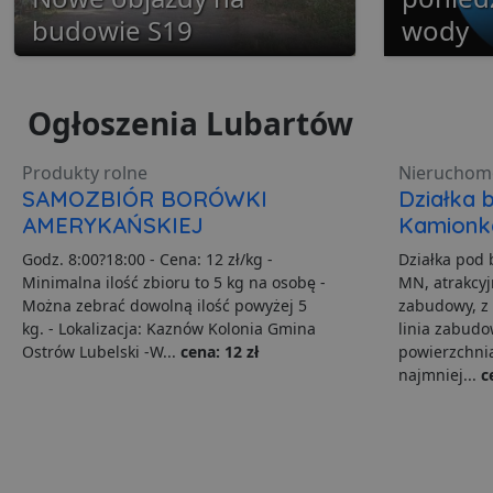
budowie S19
wody
Ogłoszenia Lubartów
Ni
Produkty rolne
Nieruchom
Niezbędne pliki cookie u
SAMOZBIÓR BORÓWKI
Działka 
zarządzanie kontem. Bez 
AMERYKAŃSKIEJ
Kamionk
Nazwa
Godz. 8:00?18:00 - Cena: 12 zł/kg -
Działka pod
ban0
Minimalna ilość zbioru to 5 kg na osobę -
MN, atrakcyj
Można zebrać dowolną ilość powyżej 5
zabudowy, z 
CookieScriptConsent
kg. - Lokalizacja: Kaznów Kolonia Gmina
linia zabudo
Ostrów Lubelski -W...
cena: 12 zł
powierzchnia
najmniej...
c
VISITOR_PRIVACY_MET