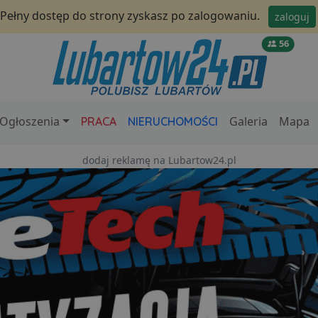
Pełny dostęp do strony zyskasz po zalogowaniu.
zaloguj
56
Ogłoszenia
Galeria
Mapa
PRACA
NIERUCHOMOŚCI
dodaj reklamę na Lubartow24.pl