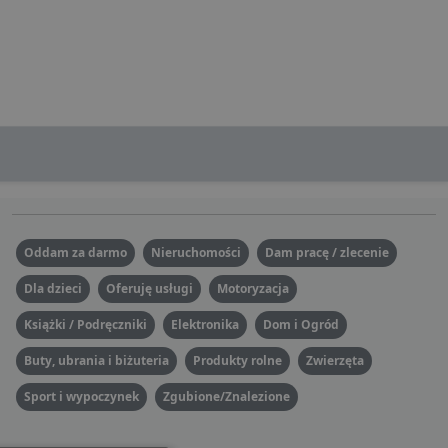
Oddam za darmo
Nieruchomości
Dam pracę / zlecenie
Dla dzieci
Oferuję usługi
Motoryzacja
Książki / Podręczniki
Elektronika
Dom i Ogród
Buty, ubrania i biżuteria
Produkty rolne
Zwierzęta
Sport i wypoczynek
Zgubione/Znalezione