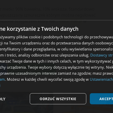
z metki: 90% bawełna, 10% wiskoza. Standardowo
nel wpuszczony sznureczek którym można regulować
czone ściągaczem który nie...
cena: 100 zł
w
e korzystanie z Twoich danych
 używamy plików cookie i podobnych technologii do przechowywa
,stan bardzo dobry.Cena do negocjacji.Kontakt tylko
ji na Twoim urządzeniu oraz do przetwarzania danych osobowych
dentyfikatory i dane przeglądania, w celu wyświetlania spersonal
am i treści, analizy odbiorców oraz ulepszania usług.
Dostawcy str
arzać Twoje dane w tych i innych celach, w tym wykorzystywać 
echy urządzenia. Twoje wybory dotyczą wyłącznie tej witryny. Ni
eń
dodaj ogłoszenie
 prawnie uzasadnionym interesie zamiast na zgodzie; masz prawo
lam
. Możesz w każdej chwili wycofać swoją zgodę w
Ustawieniach
i
ÓŁY
ODRZUĆ WSZYSTKIE
AKCEPT