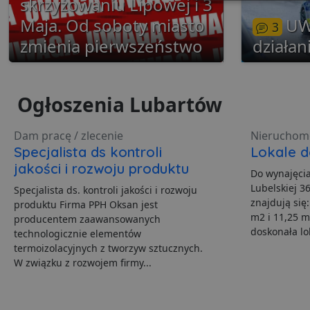
skrzyżowaniu Lipowej i 3
Niezbędne
Maja. Od soboty miasto
UW
3
zmienia pierwszeństwo
działan
Ogłoszenia Lubartów
Ni
Niezbędne pliki cookie u
Dam pracę / zlecenie
Nieruchom
zarządzanie kontem. Bez 
Specjalista ds kontroli
Lokale d
Nazwa
jakości i rozwoju produktu
Do wynajęcia
Lubelskiej 3
ban0
Specjalista ds. kontroli jakości i rozwoju
znajdują się
produktu Firma PPH Oksan jest
m2 i 11,25 m
CookieScriptConsent
producentem zaawansowanych
doskonała lok
technologicznie elementów
termoizolacyjnych z tworzyw sztucznych.
W związku z rozwojem firmy...
VISITOR_PRIVACY_MET