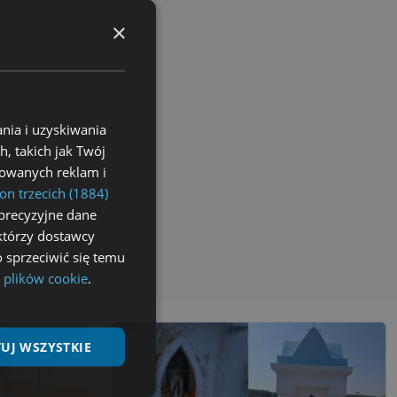
×
nia i uzyskiwania
, takich jak Twój
izowanych reklam i
on trzecich (1884)
precyzyjne dane
ektórzy dostawcy
 sprzeciwić się temu
 plików cookie
.
UJ WSZYSTKIE