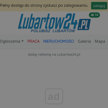
Pełny dostęp do strony zyskasz po zalogowaniu.
zaloguj
14
Ogłoszenia
Galeria
Mapa
PRACA
NIERUCHOMOŚCI
dodaj reklamę na Lubartow24.pl
ad