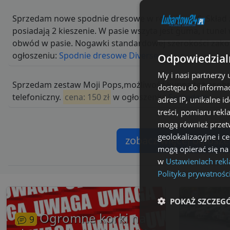
Sprzedam nowe spodnie dresowe w rozmiarze S. Skład 
posiadają 2 kieszenie. W pasie wszyta jest guma, i tu
obwód w pasie. Nogawki standardowej szerokości zakoń
ogłoszeniu:
Spodnie dresowe Diverse
Odpowiedzialn
My i nasi partnerzy
Sprzedam zestaw Moji Pops,możliwość kupna też osobno
dostępu do informac
telefoniczny.
cena: 150 zł
w ogłoszeniu:
Sprzedam
adres IP, unikalne i
treści, pomiaru rekl
mogą również przetw
geolokalizacyjne i c
zobacz więcej ogłosz
mogą opierać się na
w
Ustawieniach rek
Polityka prywatnośc
POKAŻ SZCZEG
Ogromne korki na
9