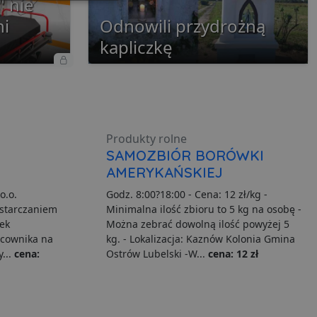
" nie
Niesklasyfikowane
ni
Odnowili przydrożną
kapliczkę
ane
nie użytkownika i
Produkty rolne
SAMOZBIÓR BORÓWKI
AMERYKAŃSKIEJ
ia serwisu
o.o.
Godz. 8:00?18:00 - Cena: 12 zł/kg -
ostarczaniem
Minimalna ilość zbioru to 5 kg na osobę -
gę Cookie-Script.com do
ek
Można zebrać dowolną ilość powyżej 5
h zgody użytkownika na
acownika na
kg. - Lokalizacja: Kaznów Kolonia Gmina
er cookie Cookie-
y...
cena:
Ostrów Lubelski -W...
cena: 12 zł
howywania zgody
h interakcji z witryną.
dzającego na różne
niając, że ich
yszłych sesjach.