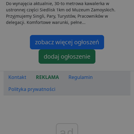
Do wynajęcia aktualnie, 30-to metrowa kawalerka w
n
i
ustronnej części Siedlisk 1km od Muzeum Zamoyskich.
p
Przyjmujemy Singli, Pary, Turystów, Pracowników w
z
i
delegacji. Komfortowe warunki, pełne...
z
u
p
s
zobacz więcej ogłoszeń
PHPSESSID
3 dni
C
PHP.net
g
.lubartow24.pl
p
dodaj ogłoszenie
o
P
i
o
p
Kontakt
REKLAMA
Regulamin
u
o
z
Polityka prywatności
u
Z
l
g
l
j
b
d
d
ad
p
u