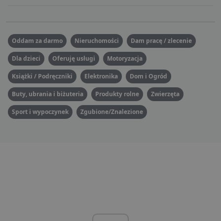
Oddam za darmo
Nieruchomości
Dam pracę / zlecenie
Dla dzieci
Oferuję usługi
Motoryzacja
Książki / Podręczniki
Elektronika
Dom i Ogród
Buty, ubrania i biżuteria
Produkty rolne
Zwierzęta
Sport i wypoczynek
Zgubione/Znalezione