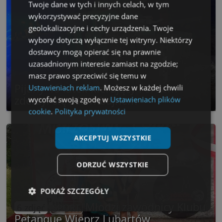
Twoje dane w tych i innych celach, w tym
wykorzystywać precyzyjne dane
geolokalizacyjne i cechy urządzenia. Twoje
wybory dotyczą wyłącznie tej witryny. Niektórzy
dostawcy mogą opierać się na prawnie
uzasadnionym interesie zamiast na zgodzie;
masz prawo sprzeciwić się temu w
Pijany 46-latek kierujący Fordem
Ustawieniach reklam
. Możesz w każdej chwili
zderzył się z kombajnem
wycofać swoją zgodę w
Ustawieniach plików
cookie
.
Polityka prywatności
AKCEPTUJ WSZYSTKIE
ODRZUĆ WSZYSTKIE
POKAŻ SZCZEGÓŁY
Młodzi zawodnicy Klubu
6 zdjęć
SPORT
Niezbędne
Wydajność
Targetowanie
Petanque Wieprz Lubartów