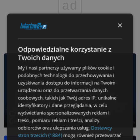
ad
×
Odpowiedzialne korzystanie z
Twoich danych
My i nasi partnerzy używamy plików cookie i
podobnych technologii do przechowywania i
uzyskiwania dostępu do informacji na Twoim
urządzeniu oraz do przetwarzania danych
osobowych, takich jak Twój adres IP, unikalne
identyfikatory i dane przeglądania, w celu
Cztery oferty na projekt nowego
wyświetlania spersonalizowanych reklam i
Centrum Kultury
treści, pomiaru reklam i treści, analizy
odbiorców oraz ulepszania usług.
Dostawcy
stron trzecich (1884)
mogą również przetwarzać