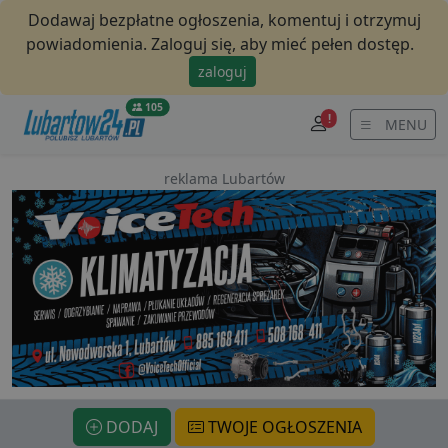
Dodawaj bezpłatne ogłoszenia, komentuj i otrzymuj
powiadomienia. Zaloguj się, aby mieć pełen dostęp.
zaloguj
105
!
MENU
reklama Lubartów
DODAJ
TWOJE OGŁOSZENIA