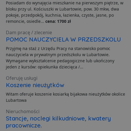
Posiadam do wynajęcia mieszkanie na pierwszym piętrze, w
s
bloku przy ul. Kościuszki w Lubartowie, pow. 30 mkw, dwa
CookieScriptConsent
1 miesiąc
T
CookieScript
pokoje, przedpokój, kuchnia, łazienka, czyste, jasne, po
j
lubartow24.pl
p
remoncie, osiedle...
cena: 1700 zł
C
S
Dam pracę / zlecenie
z
p
POMOC NAUCZYCIELA W PRZEDSZKOLU
d
z
Przyjmę na staż z Urzędu Pracy na stanowisko pomoc
u
p
nauczyciela w prywatnym przedszkolu w Lubartowie.
t
Wymagane wykształcenie pedagogiczne lub ukończony
a
c
jeden z kursów: opiekunka dziecięca /...
S
d
p
Oferuję usługi
Koszenie nieużytków
VISITOR_PRIVACY_METADATA
5 miesięcy 4
T
YouTube
tygodnie
j
.youtube.com
Witam oferuje koszenie kosiarką bijakowa nieużytków okolice
p
z
Lubartowa
u
w
p
Nieruchomości
i
Stancje, noclegi kilkudniowe, kwatery
w
Polityce prywatności Google
R
pracownicze.
d
o