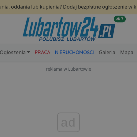
nia, oddania lub kupienia? Dodaj bezpłatne ogłoszenie w ki
7
Ogłoszenia
Galeria
Mapa
PRACA
NIERUCHOMOŚCI
reklama w Lubartowie
ad