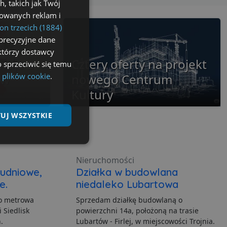
, takich jak Twój
izowanych reklam i
on trzecich (1884)
precyzyjne dane
ektórzy dostawcy
nuje z
Cztery oferty na projekt
 sprzeciwić się temu
 plików cookie
.
 w
nowego Centrum
Kultury
UJ WSZYSTKIE
Niesklasyfikowane
Nieruchomości
kudniowe,
Działka w budowlana
e.
niedaleko Lubartowa
to metrowa
Sprzedam działkę budowlaną o
 Siedlisk
powierzchni 14a, położoną na trasie
ane
.
Lubartów - Firlej, w miejscowości Trojnia.