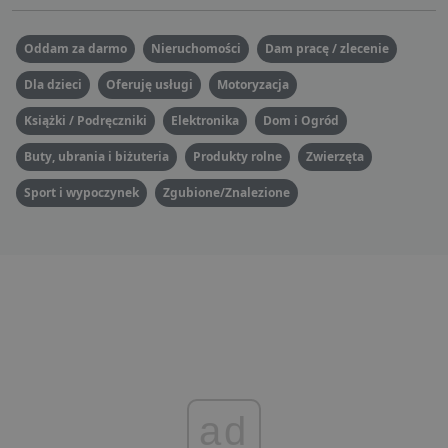
Oddam za darmo
Nieruchomości
Dam pracę / zlecenie
Dla dzieci
Oferuję usługi
Motoryzacja
Książki / Podręczniki
Elektronika
Dom i Ogród
Buty, ubrania i biżuteria
Produkty rolne
Zwierzęta
Sport i wypoczynek
Zgubione/Znalezione
ad