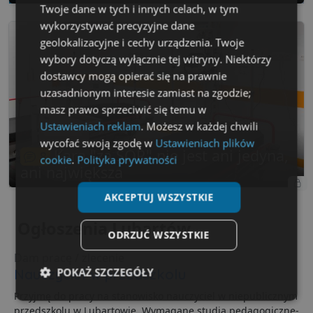
Twoje dane w tych i innych celach, w tym
wykorzystywać precyzyjne dane
geolokalizacyjne i cechy urządzenia. Twoje
wybory dotyczą wyłącznie tej witryny. Niektórzy
dostawcy mogą opierać się na prawnie
uzasadnionym interesie zamiast na zgodzie;
masz prawo sprzeciwić się temu w
Ustawieniach reklam
. Możesz w każdej chwili
wycofać swoją zgodę w
Ustawieniach plików
Kara "za SOR" nie jest ani jedyna,
8
cookie
.
Polityka prywatności
ani największa
AKCEPTUJ WSZYSTKIE
Ogłoszenia Lubartów
ODRZUĆ WSZYSTKIE
Dam pracę / zlecenie
POKAŻ SZCZEGÓŁY
Nauczyciel w przedszkolu
Przyjmę do pracy na stanowisko nauczyciel w niepublicznym
Niezbędne
Wydajność
Targetowanie
przedszkolu w Lubartowie. Wymagane studia pedagogiczne-