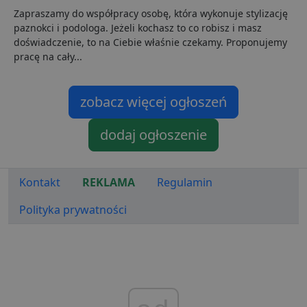
d
s
Zapraszamy do współpracy osobę, która wykonuje stylizację
paznokci i podologa. Jeżeli kochasz to co robisz i masz
CookieScriptConsent
1 miesiąc
T
CookieScript
j
lubartow24.pl
doświadczenie, to na Ciebie właśnie czekamy. Proponujemy
p
pracę na cały...
C
S
z
p
d
zobacz więcej ogłoszeń
z
u
p
dodaj ogłoszenie
t
a
c
S
d
Kontakt
REKLAMA
Regulamin
p
VISITOR_PRIVACY_METADATA
5 miesięcy 4
T
YouTube
Polityka prywatności
tygodnie
j
.youtube.com
p
z
u
w
p
i
w
Polityce prywatności Google
R
d