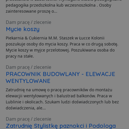
pedagogika przedszkolna kub wczesnoszkolna . Osoby
zainteresowane proszę o...
Funkcjonalność
Niesklasyfikowane
Dam pracę / zlecenie
Mycie koszy
Piekarnia & Cukiernia M.M. Staszek w Łucce Kolonii
poszukuje osoby do mycia koszy. Praca w co drugą sobotę.
Mycie koszy w myjce przelotowej. Poszukiwana osoba do
pracy na stałe.
Niezbędne
Wydajność
Targetowanie
Dam pracę / zlecenie
Funkcjonalność
Niesklasyfikowane
PRACOWNIK BUDOWLANY - ELEWACJE
Niezbędne pliki cookie umożliwiają korzystanie z
WENTYLOWANE
podstawowych funkcji strony internetowej, takich jak
logowanie użytkownika i zarządzanie kontem. Bez
Zatrudnię na umowę o pracę pracowników do montażu
niezbędnych plików cookie nie można prawidłowo
elewacjii wentylowanych i balustrad balkonów. Praca w
korzystać ze strony internetowej.
Lublinie i okolicach. Szukam ludzi doświadczonych lub bez
Dostawca
/
Okres
Nazwa
O
doświadczenia, ale...
Domena
przechowywania
ban0
.lubartow24.pl
4 minuty 57
P
Dam pracę / zlecenie
sekund
d
Zatrudnię Stylistkę paznokci i Podologa
p