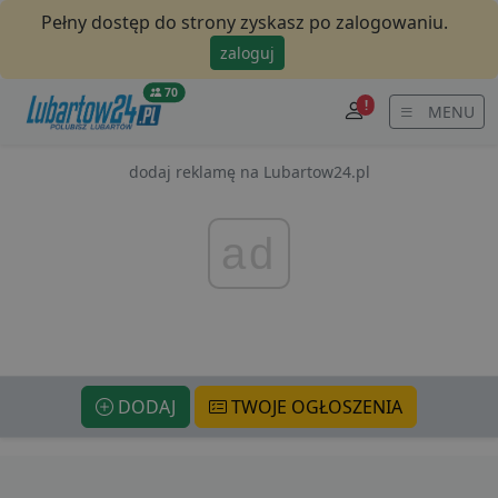
Pełny dostęp do strony zyskasz po zalogowaniu.
zaloguj
70
!
MENU
dodaj reklamę na Lubartow24.pl
ad
DODAJ
TWOJE OGŁOSZENIA