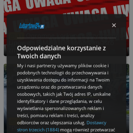
×
Ogromne korki na skrzyżowaniu
11
Lipowej i 3 Maja. Od soboty miasto
Odpowiedzialne korzystanie z
zmienia pierwszeństwo
Twoich danych
My i nasi partnerzy używamy plików cookie i
podobnych technologii do przechowywania i
uzyskiwania dostępu do informacji na Twoim
urządzeniu oraz do przetwarzania danych
osobowych, takich jak Twój adres IP, unikalne
identyfikatory i dane przeglądania, w celu
wyświetlania spersonalizowanych reklam i
treści, pomiaru reklam i treści, analizy
UWAGA! policyjne działania
6
odbiorców oraz ulepszania usług.
Dostawcy
"Prędkość"
stron trzecich (1884)
mogą również przetwarzać