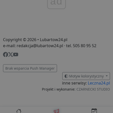
ad
o
n
i
p
z
i
z
u
p
s
Copyright © 2026 • Lubartow24.pl
PHPSESSID
3 dni
C
PHP.net
g
.lubartow24.pl
e-mail: redakcja@lubartow24.pl · tel. 505 80 95 52
p
o
P
i
o
p
Brak wsparcia Push Manager
u
o
z
Motyw kolorystyczny
u
Z
inne serwisy:
Leczna24.pl
l
Projekt i wykonanie:
CZARNECKI STUDIO
g
l
j
b
d
d
p