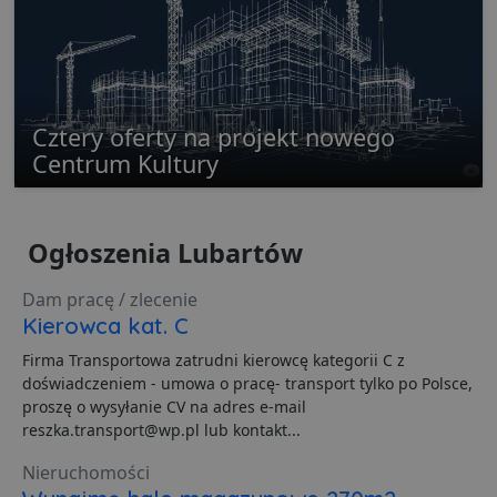
Niezbędne
Wydajność
Targetowanie
Cztery oferty na projekt nowego
Funkcjonalność
Niesklasyfikowane
Centrum Kultury
Niezbędne pliki cookie umożliwiają korzystanie z
podstawowych funkcji strony internetowej, takich jak
logowanie użytkownika i zarządzanie kontem. Bez
Ogłoszenia Lubartów
niezbędnych plików cookie nie można prawidłowo
korzystać ze strony internetowej.
Dam pracę / zlecenie
Dostawca
/
Okres
Nazwa
O
Domena
przechowywania
Kierowca kat. C
ban0
.lubartow24.pl
4 minuty 57
P
Firma Transportowa zatrudni kierowcę kategorii C z
sekund
d
p
doświadczeniem - umowa o pracę- transport tylko po Polsce,
d
proszę o wysyłanie CV na adres e-mail
s
reszka.transport@wp.pl lub kontakt...
CookieScriptConsent
1 miesiąc
T
CookieScript
j
lubartow24.pl
Nieruchomości
p
C