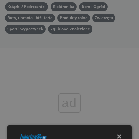
Książki / Podręczniki
Elektronika
Dom i Ogród
Buty, ubrania i biżuteria
Produkty rolne
Zwierzęta
Sport i wypoczynek
Zgubione/Znalezione
ad
×