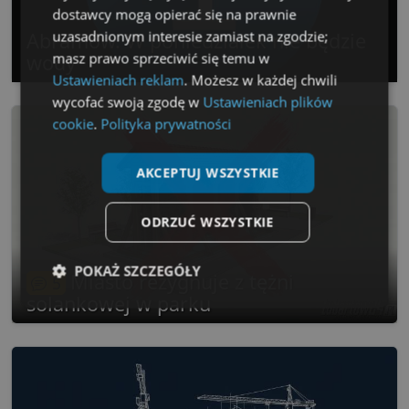
dostawcy mogą opierać się na prawnie
uzasadnionym interesie zamiast na zgodzie;
Abramów. W poniedziałek nie będzie
masz prawo sprzeciwić się temu w
wody
Ustawieniach reklam
. Możesz w każdej chwili
wycofać swoją zgodę w
Ustawieniach plików
cookie
.
Polityka prywatności
AKCEPTUJ WSZYSTKIE
ODRZUĆ WSZYSTKIE
POKAŻ SZCZEGÓŁY
Miasto rezygnuje z tężni
5
solankowej w parku
Niezbędne
Wydajność
Targetowanie
Funkcjonalność
Niesklasyfikowane