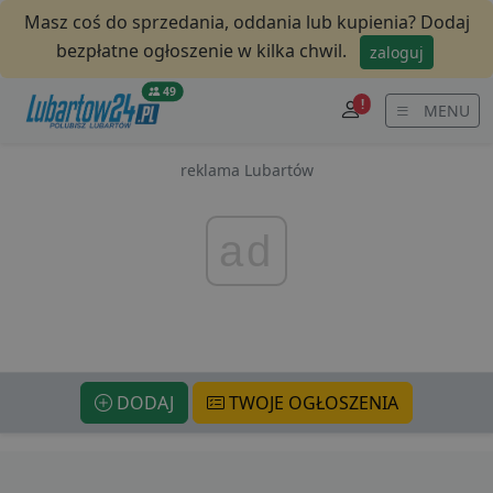
Masz coś do sprzedania, oddania lub kupienia? Dodaj
bezpłatne ogłoszenie w kilka chwil.
zaloguj
49
!
MENU
reklama Lubartów
ad
DODAJ
TWOJE OGŁOSZENIA