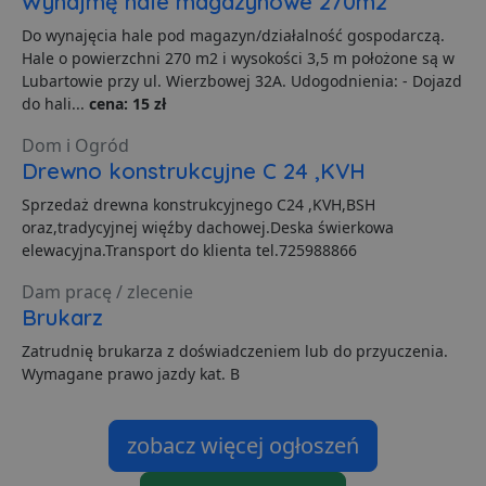
Wynajmę hale magazynowe 270m2
S
z
Do wynajęcia hale pod magazyn/działalność gospodarczą.
p
d
Hale o powierzchni 270 m2 i wysokości 3,5 m położone są w
z
Lubartowie przy ul. Wierzbowej 32A. Udogodnienia: - Dojazd
u
p
do hali...
cena: 15 zł
t
a
Dom i Ogród
c
S
Drewno konstrukcyjne C 24 ,KVH
d
p
Sprzedaż drewna konstrukcyjnego C24 ,KVH,BSH
VISITOR_PRIVACY_METADATA
5 miesięcy 4
T
YouTube
oraz,tradycyjnej więźby dachowej.Deska świerkowa
tygodnie
j
.youtube.com
elewacyjna.Transport do klienta tel.725988866
p
z
u
Dam pracę / zlecenie
w
p
Brukarz
i
w
Zatrudnię brukarza z doświadczeniem lub do przyuczenia.
Polityce prywatności Google
R
Wymagane prawo jazdy kat. B
d
o
n
i
p
zobacz więcej ogłoszeń
z
i
z