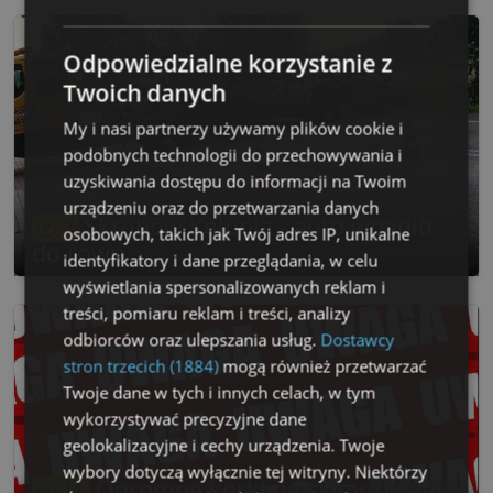
Odpowiedzialne korzystanie z
Twoich danych
My i nasi partnerzy używamy plików cookie i
podobnych technologii do przechowywania i
uzyskiwania dostępu do informacji na Twoim
urządzeniu oraz do przetwarzania danych
Skrobów Kolonia - auto wpadło
3
osobowych, takich jak Twój adres IP, unikalne
do rowu
identyfikatory i dane przeglądania, w celu
wyświetlania spersonalizowanych reklam i
treści, pomiaru reklam i treści, analizy
odbiorców oraz ulepszania usług.
Dostawcy
stron trzecich (1884)
mogą również przetwarzać
Twoje dane w tych i innych celach, w tym
wykorzystywać precyzyjne dane
geolokalizacyjne i cechy urządzenia. Twoje
wybory dotyczą wyłącznie tej witryny. Niektórzy
Ogromne korki na skrzyżowaniu
11