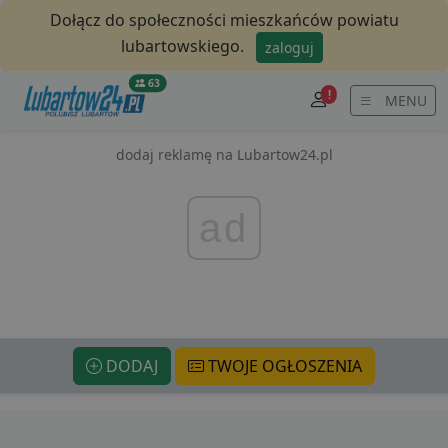
Dołącz do społeczności mieszkańców powiatu
lubartowskiego.
zaloguj
63
!
MENU
dodaj reklamę na Lubartow24.pl
ad
DODAJ
TWOJE OGŁOSZENIA