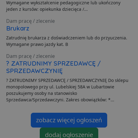
Wymagane wykształcenie pedagogiczne lub ukończony
z
p
jeden z kursów: opiekunka dziecięca /...
d
z
Dam pracę / zlecenie
u
p
Brukarz
t
a
Zatrudnię brukarza z doświadczeniem lub do przyuczenia.
c
S
Wymagane prawo jazdy kat. B
d
p
Dam pracę / zlecenie
VISITOR_PRIVACY_METADATA
5 miesięcy 4
T
YouTube
? ZATRUDNIMY SPRZEDAWCĘ /
tygodnie
j
.youtube.com
p
SPRZEDAWCZYNIĘ
z
u
? ZATRUDNIMY SPRZEDAWCĘ / SPRZEDAWCZYNIĘ Do sklepu
w
p
monopolowego przy ul. Lubelskiej 58A w Lubartowie
i
poszukujemy osoby na stanowisko
w
Polityce prywatności Google
R
Sprzedawca/Sprzedawczyni. Zakres obowiązków: *...
d
o
n
i
zobacz więcej ogłoszeń
p
z
i
z
dodaj ogłoszenie
u