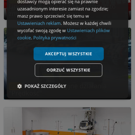
dostawcy mogą opierać się na prawnie
Lipowej i 3 Maja. Od soboty miasto
uzasadnionym interesie zamiast na zgodzie;
zmienia pierwszeństwo
masz prawo sprzeciwić się temu w
Ustawieniach reklam
. Możesz w każdej chwili
wycofać swoją zgodę w
Ustawieniach plików
cookie
.
Polityka prywatności
AKCEPTUJ WSZYSTKIE
ODRZUĆ WSZYSTKIE
UWAGA! policyjne działania
6
POKAŻ SZCZEGÓŁY
"Prędkość"
Niezbędne
Wydajność
Targetowanie
Funkcjonalność
Niesklasyfikowane