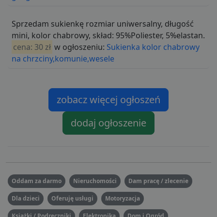
Sprzedam sukienkę rozmiar uniwersalny, długość
mini, kolor chabrowy, skład: 95%Poliester, 5%elastan.
cena: 30 zł
w ogłoszeniu:
Sukienka kolor chabrowy
na chrzciny,komunie,wesele
zobacz więcej ogłoszeń
dodaj ogłoszenie
Oddam za darmo
Nieruchomości
Dam pracę / zlecenie
Dla dzieci
Oferuję usługi
Motoryzacja
Książki / Podręczniki
Elektronika
Dom i Ogród