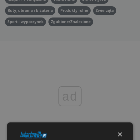
Buty, ubrania i biżuteria
Produkty rolne
Zwierzęta
Sport i wypoczynek
Zgubione/Znalezione
ad
×