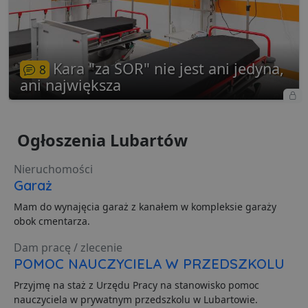
Kara "za SOR" nie jest ani jedyna,
8
Niezbędne
Wydajność
Targetowanie
ani największa
Funkcjonalność
Niesklasyfikowane
Niezbędne pliki cookie umożliwiają korzystanie z
podstawowych funkcji strony internetowej, takich jak
Ogłoszenia Lubartów
logowanie użytkownika i zarządzanie kontem. Bez
niezbędnych plików cookie nie można prawidłowo
korzystać ze strony internetowej.
Nieruchomości
Dostawca
/
Okres
Garaż
Nazwa
O
Domena
przechowywania
Mam do wynajęcia garaż z kanałem w kompleksie garaży
ban0
.lubartow24.pl
4 minuty 57
P
sekund
d
obok cmentarza.
p
d
Dam pracę / zlecenie
s
POMOC NAUCZYCIELA W PRZEDSZKOLU
CookieScriptConsent
1 miesiąc
T
CookieScript
j
lubartow24.pl
Przyjmę na staż z Urzędu Pracy na stanowisko pomoc
p
C
nauczyciela w prywatnym przedszkolu w Lubartowie.
S