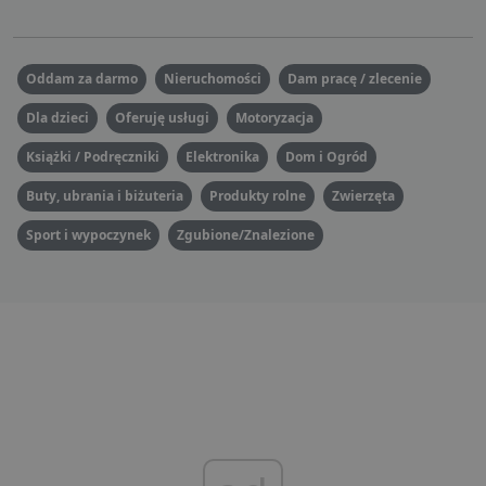
Oddam za darmo
Nieruchomości
Dam pracę / zlecenie
Dla dzieci
Oferuję usługi
Motoryzacja
Książki / Podręczniki
Elektronika
Dom i Ogród
Buty, ubrania i biżuteria
Produkty rolne
Zwierzęta
Sport i wypoczynek
Zgubione/Znalezione