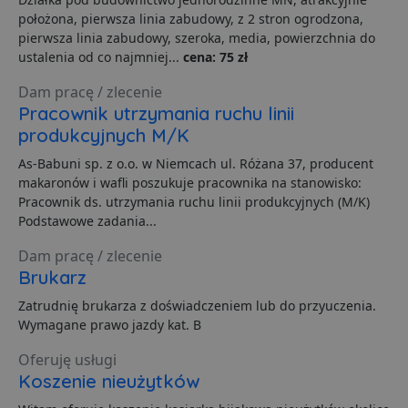
położona, pierwsza linia zabudowy, z 2 stron ogrodzona,
Funkcjonalność
Niesklasyfikowane
pierwsza linia zabudowy, szeroka, media, powierzchnia do
ustalenia od co najmniej...
cena: 75 zł
Dam pracę / zlecenie
Pracownik utrzymania ruchu linii
produkcyjnych M/K
Niezbędne
Wydajność
Targetowanie
As-Babuni sp. z o.o. w Niemcach ul. Różana 37, producent
makaronów i wafli poszukuje pracownika na stanowisko:
Funkcjonalność
Niesklasyfikowane
Pracownik ds. utrzymania ruchu linii produkcyjnych (M/K)
Niezbędne pliki cookie umożliwiają korzystanie z
Podstawowe zadania...
podstawowych funkcji strony internetowej, takich jak
logowanie użytkownika i zarządzanie kontem. Bez
Dam pracę / zlecenie
niezbędnych plików cookie nie można prawidłowo
Brukarz
korzystać ze strony internetowej.
Dostawca
/
Okres
Zatrudnię brukarza z doświadczeniem lub do przyuczenia.
Nazwa
O
Domena
przechowywania
Wymagane prawo jazdy kat. B
ban0
.lubartow24.pl
4 minuty 57
P
sekund
d
Oferuję usługi
p
Koszenie nieużytków
d
s