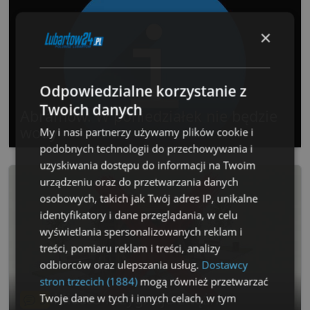
×
Odpowiedzialne korzystanie z
Twoich danych
Abramów. W poniedziałek nie będzie
wody
My i nasi partnerzy używamy plików cookie i
podobnych technologii do przechowywania i
uzyskiwania dostępu do informacji na Twoim
urządzeniu oraz do przetwarzania danych
osobowych, takich jak Twój adres IP, unikalne
identyfikatory i dane przeglądania, w celu
wyświetlania spersonalizowanych reklam i
treści, pomiaru reklam i treści, analizy
odbiorców oraz ulepszania usług.
Dostawcy
stron trzecich (1884)
mogą również przetwarzać
Miasto rezygnuje z tężni
Twoje dane w tych i innych celach, w tym
5