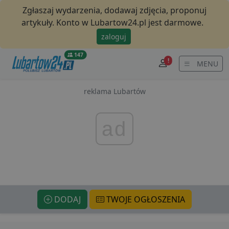
Zgłaszaj wydarzenia, dodawaj zdjęcia, proponuj
artykuły. Konto w Lubartow24.pl jest darmowe.
zaloguj
147
!
MENU
reklama Lubartów
ad
DODAJ
TWOJE OGŁOSZENIA