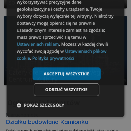
solankowej w parku
wykorzystywać precyzyjne dane
geolokalizacyjne i cechy urządzenia. Twoje
wybory dotyczą wyłącznie tej witryny. Niektórzy
dostawcy mogą opierać się na prawnie
uzasadnionym interesie zamiast na zgodzie;
masz prawo sprzeciwić się temu w
Ustawieniach reklam
. Możesz w każdej chwili
wycofać swoją zgodę w
Ustawieniach plików
cookie
.
Polityka prywatności
Cztery oferty na projekt nowego
AKCEPTUJ WSZYSTKIE
Centrum Kultury
ODRZUĆ WSZYSTKIE
Ogłoszenia Lubartów
POKAŻ SZCZEGÓŁY
Nieruchomości
Niezbędne
Wydajność
Targetowanie
Działka budowlana Kamionka
Działka pod budownictwo jednorodzinne MN, atrakcyjnie