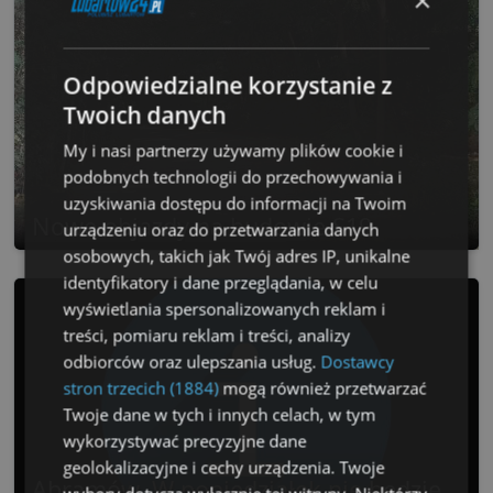
×
Odpowiedzialne korzystanie z
Twoich danych
My i nasi partnerzy używamy plików cookie i
podobnych technologii do przechowywania i
uzyskiwania dostępu do informacji na Twoim
Nowe objazdy na budowie S19
urządzeniu oraz do przetwarzania danych
osobowych, takich jak Twój adres IP, unikalne
identyfikatory i dane przeglądania, w celu
wyświetlania spersonalizowanych reklam i
treści, pomiaru reklam i treści, analizy
odbiorców oraz ulepszania usług.
Dostawcy
stron trzecich (1884)
mogą również przetwarzać
Twoje dane w tych i innych celach, w tym
wykorzystywać precyzyjne dane
geolokalizacyjne i cechy urządzenia. Twoje
Abramów. W poniedziałek nie będzie