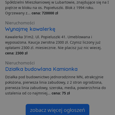
C
Spółdzielni Mieszkaniowej w Lubartowie, znajdujące się na I
S
piętrze w bloku na os. Popiełuszki. Blok z 1994 roku.
z
p
Ogrzewany z...
cena: 720000 zł
d
z
u
Nieruchomości
p
Wynajmę kawalerkę
t
a
c
Kawalerka 31m2. Ul. Popieluszki 41. Umeblowana i
S
wyposażona. Kaucja zwrotna 2300 zł. Czynsz liczony już
d
p
opłatami 2300 zl. miesiecznie. Nie placisz juz nic wiecej.
cena: 2300 zł
VISITOR_PRIVACY_METADATA
5 miesięcy 4
T
YouTube
tygodnie
j
.youtube.com
p
Nieruchomości
z
Działka budowlana Kamionka
u
w
p
Działka pod budownictwo jednorodzinne MN, atrakcyjnie
i
położona, pierwsza linia zabudowy, z 2 stron ogrodzona,
w
Polityce prywatności Google
R
pierwsza linia zabudowy, szeroka, media, powierzchnia do
d
ustalenia od co najmniej...
cena: 75 zł
o
n
i
p
z
zobacz więcej ogłoszeń
i