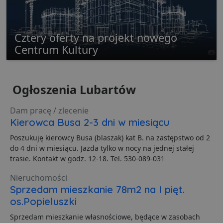
Cztery oferty na projekt nowego
Centrum Kultury
Niezbędne
Wydajność
Targetowanie
Funkcjonalność
Niesklasyfikowane
Ogłoszenia Lubartów
Niezbędne pliki cookie umożliwiają korzystanie z
podstawowych funkcji strony internetowej, takich jak
logowanie użytkownika i zarządzanie kontem. Bez
Dam pracę / zlecenie
niezbędnych plików cookie nie można prawidłowo
Kierowca Busa 2-3 dni w miesiącu
korzystać ze strony internetowej.
Poszukuję kierowcy Busa (blaszak) kat B. na zastępstwo od 2
Dostawca
/
Okres
Nazwa
O
Domena
przechowywania
do 4 dni w miesiącu. Jazda tylko w nocy na jednej stałej
trasie. Kontakt w godz. 12-18. Tel. 530-089-031
ban0
.lubartow24.pl
4 minuty 57
P
sekund
d
p
Nieruchomości
d
Sprzedam mieszkanie 78m2 na I pięt.
s
os.Popieluszki
CookieScriptConsent
1 miesiąc
T
CookieScript
j
lubartow24.pl
Sprzedam mieszkanie własnościowe, będące w zasobach
p