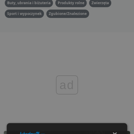
Buty, ubrania i biżuteria
Produkty rolne
Zwierzęta
Sport i wypoczynek
Zgubione/Znalezione
ad