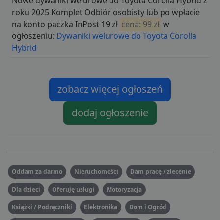
Nowe dywaniki welurowe do Toyota Corolla Hybrid z
roku 2025 Komplet Odbiór osobisty lub po wpłacie
na konto paczka InPost 19 zł
cena: 99 zł
w
ogłoszeniu:
Dywaniki welurowe do Toyota Corolla
Hybrid
zobacz więcej ogłoszeń
dodaj ogłoszenie
Oddam za darmo
Nieruchomości
Dam pracę / zlecenie
Dla dzieci
Oferuję usługi
Motoryzacja
Książki / Podręczniki
Elektronika
Dom i Ogród