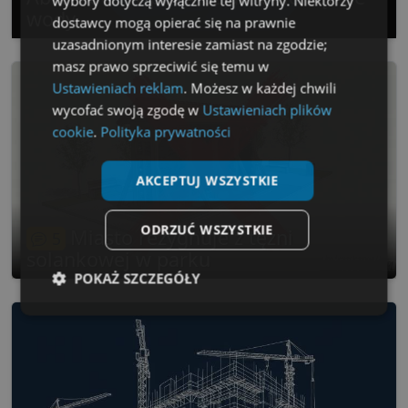
wybory dotyczą wyłącznie tej witryny. Niektórzy
wody
dostawcy mogą opierać się na prawnie
uzasadnionym interesie zamiast na zgodzie;
masz prawo sprzeciwić się temu w
Ustawieniach reklam
. Możesz w każdej chwili
wycofać swoją zgodę w
Ustawieniach plików
cookie
.
Polityka prywatności
AKCEPTUJ WSZYSTKIE
ODRZUĆ WSZYSTKIE
Miasto rezygnuje z tężni
5
solankowej w parku
POKAŻ SZCZEGÓŁY
Niezbędne
Wydajność
Targetowanie
Funkcjonalność
Niesklasyfikowane