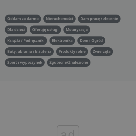
Oddam za darmo
Nieruchomości
Dam pracę / zlecenie
Dla dzieci
Oferuję usługi
Motoryzacja
Książki / Podręczniki
Elektronika
Dom i Ogród
Buty, ubrania i biżuteria
Produkty rolne
Zwierzęta
Sport i wypoczynek
Zgubione/Znalezione
ad