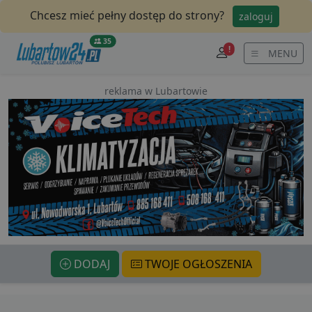
Chcesz mieć pełny dostęp do strony?
zaloguj
35
!
MENU
reklama w Lubartowie
DODAJ
TWOJE OGŁOSZENIA