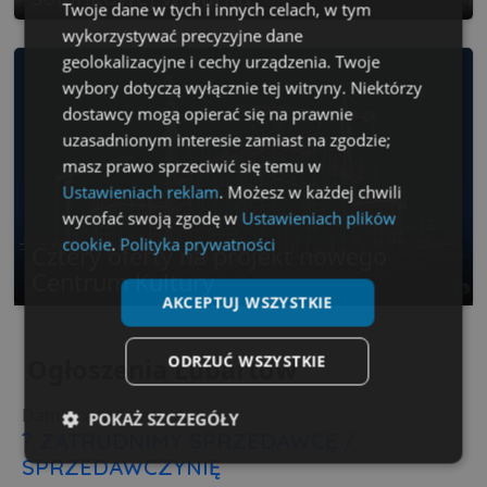
Twoje dane w tych i innych celach, w tym
wykorzystywać precyzyjne dane
geolokalizacyjne i cechy urządzenia. Twoje
wybory dotyczą wyłącznie tej witryny. Niektórzy
dostawcy mogą opierać się na prawnie
uzasadnionym interesie zamiast na zgodzie;
masz prawo sprzeciwić się temu w
Ustawieniach reklam
. Możesz w każdej chwili
wycofać swoją zgodę w
Ustawieniach plików
cookie
.
Polityka prywatności
Cztery oferty na projekt nowego
Centrum Kultury
AKCEPTUJ WSZYSTKIE
ODRZUĆ WSZYSTKIE
Ogłoszenia Lubartów
Dam pracę / zlecenie
POKAŻ SZCZEGÓŁY
? ZATRUDNIMY SPRZEDAWCĘ /
SPRZEDAWCZYNIĘ
Niezbędne
Wydajność
Targetowanie