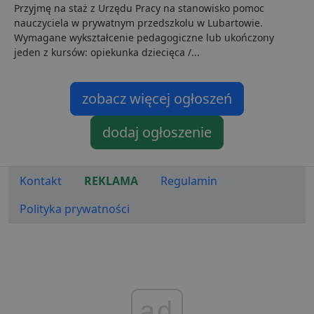
Przyjmę na staż z Urzędu Pracy na stanowisko pomoc
s
nauczyciela w prywatnym przedszkolu w Lubartowie.
CookieScriptConsent
1 miesiąc
T
CookieScript
Wymagane wykształcenie pedagogiczne lub ukończony
j
lubartow24.pl
p
jeden z kursów: opiekunka dziecięca /...
C
S
z
p
zobacz więcej ogłoszeń
d
z
u
p
dodaj ogłoszenie
t
a
c
S
d
Kontakt
REKLAMA
Regulamin
p
VISITOR_PRIVACY_METADATA
5 miesięcy 4
T
YouTube
Polityka prywatności
tygodnie
j
.youtube.com
p
z
u
w
p
i
w
Polityce prywatności Google
R
ad
d
o