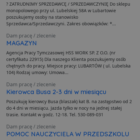
? ZATRUDNIMY SPRZEDAWCĘ / SPRZEDAWCZYNIĘ Do sklepu
monopolowego przy ul. Lubelskiej 58A w Lubartowie
poszukujemy osoby na stanowisko
Funkcjonalność
Niesklasyfikowane
Sprzedawca/Sprzedawczyni. Zakres obowiązków: *...
Dam pracę / zlecenie
MAGAZYN
Agencja Pracy Tymczasowej HSS WORK SP. Z O.O. (nr
certyfikatu 22915) Dla naszego Klienta poszukujemy osób
Niezbędne
Wydajność
Targetowanie
chętnych do pracy. Miejsce pracy: LUBARTÓW ( ul. Lubelska
Funkcjonalność
Niesklasyfikowane
104) Rodzaj umowy: Umowa...
Niezbędne pliki cookie umożliwiają korzystanie z
Dam pracę / zlecenie
podstawowych funkcji strony internetowej, takich jak
Kierowca Busa 2-3 dni w miesiącu
logowanie użytkownika i zarządzanie kontem. Bez
niezbędnych plików cookie nie można prawidłowo
Poszukuję kierowcy Busa (blaszak) kat B. na zastępstwo od 2
korzystać ze strony internetowej.
do 4 dni w miesiącu. Jazda tylko w nocy na jednej stałej
Dostawca
/
Okres
trasie. Kontakt w godz. 12-18. Tel. 530-089-031
Nazwa
O
Domena
przechowywania
Dam pracę / zlecenie
ban0
.lubartow24.pl
4 minuty 57
P
sekund
d
POMOC NAUCZYCIELA W PRZEDSZKOLU
p
d