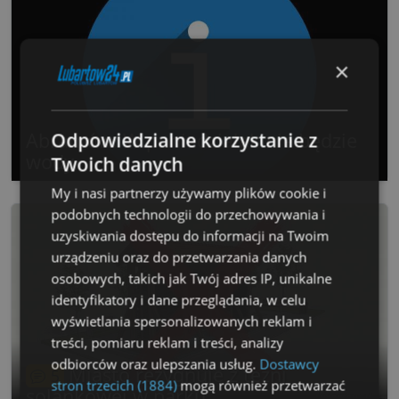
×
Abramów. W poniedziałek nie będzie
Odpowiedzialne korzystanie z
wody
Twoich danych
My i nasi partnerzy używamy plików cookie i
podobnych technologii do przechowywania i
uzyskiwania dostępu do informacji na Twoim
urządzeniu oraz do przetwarzania danych
osobowych, takich jak Twój adres IP, unikalne
identyfikatory i dane przeglądania, w celu
wyświetlania spersonalizowanych reklam i
treści, pomiaru reklam i treści, analizy
odbiorców oraz ulepszania usług.
Dostawcy
Miasto rezygnuje z tężni
5
stron trzecich (1884)
mogą również przetwarzać
solankowej w parku