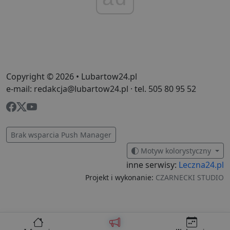
n
i
p
z
i
z
u
p
s
Copyright © 2026 • Lubartow24.pl
PHPSESSID
3 dni
C
PHP.net
g
.lubartow24.pl
e-mail: redakcja@lubartow24.pl · tel. 505 80 95 52
p
o
P
i
o
p
Brak wsparcia Push Manager
u
o
Motyw kolorystyczny
z
u
inne serwisy:
Leczna24.pl
Z
l
Projekt i wykonanie:
CZARNECKI STUDIO
g
l
j
b
d
d
p
u