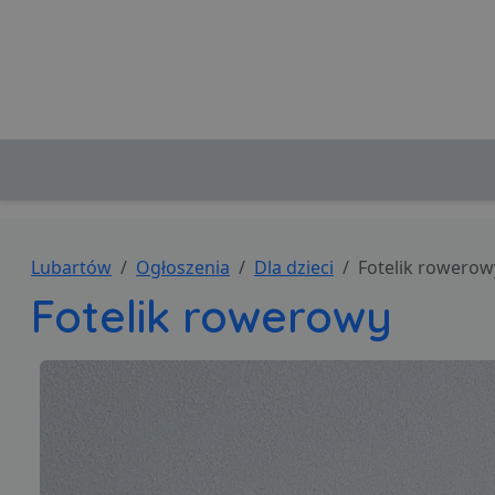
Lubartów
Ogłoszenia
Dla dzieci
Fotelik rowerow
Fotelik rowerowy