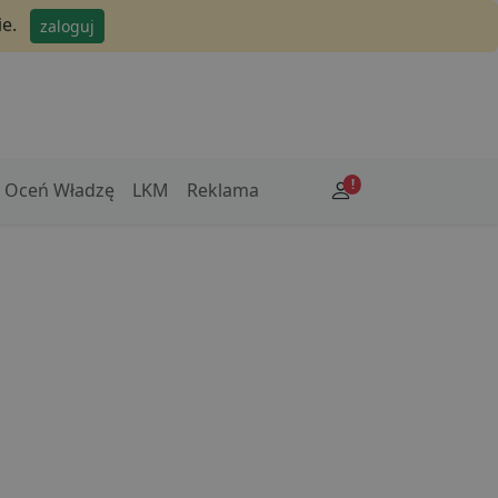
e.
zaloguj
!
Oceń Władzę
LKM
Reklama