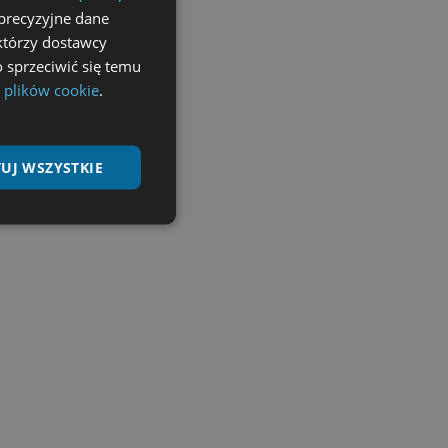
precyzyjne dane
ektórzy dostawcy
 sprzeciwić się temu
 plików cookie
.
UJ WSZYSTKIE
Niesklasyfikowane
ane
nie użytkownika i