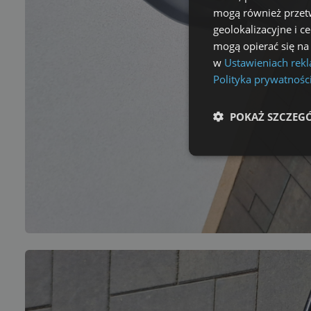
mogą również przetw
geolokalizacyjne i c
mogą opierać się na
w
Ustawieniach rek
Polityka prywatnośc
POKAŻ SZCZEG
Niezbędne
Ni
Niezbędne pliki cookie u
zarządzanie kontem. Bez 