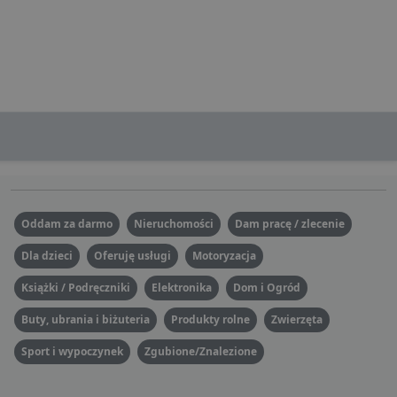
Oddam za darmo
Nieruchomości
Dam pracę / zlecenie
Dla dzieci
Oferuję usługi
Motoryzacja
Książki / Podręczniki
Elektronika
Dom i Ogród
Buty, ubrania i biżuteria
Produkty rolne
Zwierzęta
Sport i wypoczynek
Zgubione/Znalezione