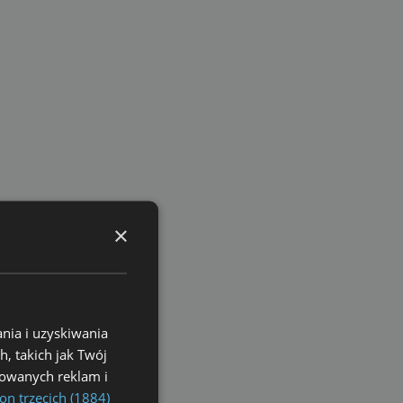
×
nia i uzyskiwania
, takich jak Twój
izowanych reklam i
on trzecich (1884)