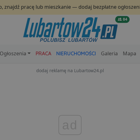
p, znajdź pracę lub mieszkanie — dodaj bezpłatne ogłoszeni
84
Ogłoszenia
Galeria
Mapa
PRACA
NIERUCHOMOŚCI
dodaj reklamę na Lubartow24.pl
ad