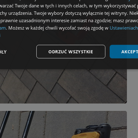
arzać Twoje dane w tych i innych celach, w tym wykorzystywać 
echy urządzenia. Twoje wybory dotyczą wyłącznie tej witryny. Ni
 prawnie uzasadnionym interesie zamiast na zgodzie; masz prawo
lam
. Możesz w każdej chwili wycofać swoją zgodę w
Ustawieniach
i
ÓŁY
ODRZUĆ WSZYSTKIE
AKCEPT
Wydajność
Targetowanie
Funkcjonalność
ezbędne
Wydajność
Targetowanie
Funkcjonalność
Niesklasyfikow
możliwiają korzystanie z podstawowych funkcji strony internetowej, takich jak logowa
niezbędnych plików cookie nie można prawidłowo korzystać ze strony internetowej.