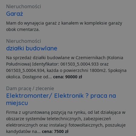
Nieruchomości
Garaż
Dostawca
/
Nazwa
Domena
prz
Mam do wynajęcia garaż z kanałem w kompleksie garaży
Dostawca
/
Dostawca
/
Okres
Okres
Nazwa
Nazwa
Opis
Opis
obok cmentarza.
__Secure-YNID
.youtube.com
5
Domena
Domena
przechowywania
przechowywania
_ga_481PHN7HEZ
otime
.lubartow24.pl
.lubartow24.pl
1 tydzień
1 rok 1 miesiąc
Ten plik cook
Dostawca
/
Okres
Nieruchomości
Nazwa
openstat_gid
.openstat.eu
Opis
11
jest używany
Domena
przechowywania
działki budowlane
przez Google
Analytics do
ts
1 rok
Ten plik
PayPal Holdings
__Secure-ROLLOUT_TOKEN
.youtube.com
5
utrzymywani
Na sprzedaż działki budowlane w Czemiernikach (Kolonia
jest gen
Inc.
stanu sesji.
dostarcz
.creativecdn.com
Południowa) Identyfikator: 061503_5.0004.933 oraz
PayPal i
openstat_v90rd24lydrpjjprsjdxb307wXcxa9
.openstat.eu
11
C
4 tygodnie 2 dni
Ten plik cook
Adform
061503_5.0004.934, każda o powierzchni 1800m2. Spokojna
obsługuj
służy do
.adform.net
płatnicz
okolica. Dostępne od...
cena: 90000 zł
identyfikacji
stronie
openstat_yvh10uaeq5x0r5jem1fcw7hmq6ukmg
.openstat.eu
11
częstotliwości
internet
odwiedzin i
Dam pracę / zlecenie
sposobu
YSC
Sesja
Ten plik
Google LLC
Elektromonter/ Elektronik ? praca na
dostępu
jest ust
.youtube.com
odwiedzające
przez Y
miejscu
do strony
celu śle
internetowej.
wyświet
Zbiera dane
Firma z ugruntowaną pozycją na rynku, od lat działająca w
osadzon
dotyczące
filmów.
obszarze systemów teletechnicznych, zabezpieczeń
odwiedzin
użytkownika 
elektronicznych oraz instalacji fotowoltaicznych, poszukuje
VISITOR_INFO1_LIVE
5 miesięcy 4
Ten plik
Google LLC
stronie
tygodnie
jest ust
kandydatów na...
cena: 7500 zł
.youtube.com
internetowej,
przez Y