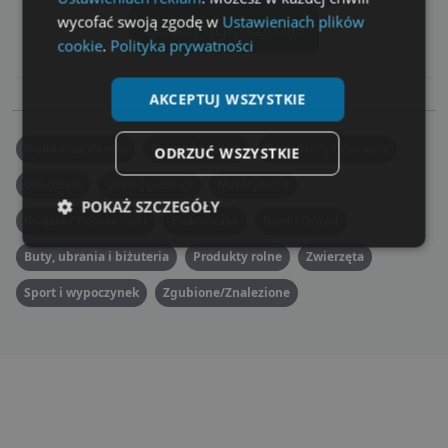
wycofać swoją zgodę w
Ustawieniach plików
dodaj ogłoszenie
cookie
.
Polityka prywatności
AKCEPTUJ WSZYSTKIE
Oddam za darmo
Nieruchomości
Dam pracę / zlecenie
ODRZUĆ WSZYSTKIE
Dla dzieci
Oferuję usługi
Motoryzacja
POKAŻ SZCZEGÓŁY
Książki / Podręczniki
Elektronika
Dom i Ogród
Niezbędne
Wydajność
Targetowanie
Buty, ubrania i biżuteria
Produkty rolne
Zwierzęta
Sport i wypoczynek
Zgubione/Znalezione
Funkcjonalność
Niesklasyfikowane