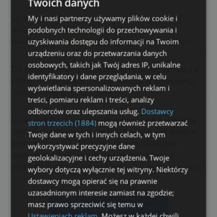
Twoich danych
Sprzedam pojazdy z bajki Strażak Sam.Pojazdy
My i nasi partnerzy używamy plików cookie i
wydają dźwięki.Cena za 1 szt. 30 zł.Kontakt
podobnych technologii do przechowywania i
telefoniczny.
cena: 30 zł
w ogłoszeniu:
Sprzedam
uzyskiwania dostępu do informacji na Twoim
urządzeniu oraz do przetwarzania danych
osobowych, takich jak Twój adres IP, unikalne
Do oddania rośliny doniczkowe różnych odmian i o
identyfikatory i dane przeglądania, w celu
różnych rozmiarach. Odbiór własny. w ogłoszeniu:
wyświetlania spersonalizowanych reklam i
Oddam rośliny doniczkowe
treści, pomiaru reklam i treści, analizy
odbiorców oraz ulepszania usług.
Dostawcy
Do wynajęcia lokale w biurowcu przy ul. Lubelskiej
stron trzecich (1884)
mogą również przetwarzać
36B w Lubartowie. Lokale znajdują się: - na drugim
Twoje dane w tych i innych celach, w tym
piętrze 16,53 m2 i 11,25 m2 Atutem lokali jest
wykorzystywać precyzyjne dane
doskonała lokalizacja, duże natężenie ruchu
geolokalizacyjne i cechy urządzenia. Twoje
pieszych, parking. w ogłoszeniu:
Lokale do wynajęcia
wybory dotyczą wyłącznie tej witryny. Niektórzy
dostawcy mogą opierać się na prawnie
uzasadnionym interesie zamiast na zgodzie;
masz prawo sprzeciwić się temu w
zobacz więcej ogłoszeń
Ustawieniach reklam
. Możesz w każdej chwili