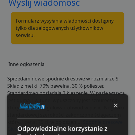
Wyślij wiadomość
Formularz wysyłania wiadomości dostępny
tylko dla zalogowanych użytkowników
serwisu.
Inne ogłoszenia
Sprzedam nowe spodnie dresowe w rozmiarze S.
Skład z metki: 70% bawełna, 30 % poliester.
Standardowo posiadają 2 kieszenie. W pasie wszyta
jest guma, i w tunel wpuszczony jest sznureczek
×
którym można regulować obwód w pasie. Nogawki
standardowej szerokości zakończone ściągaczem
który...
cena: 75 zł
w ogłoszeniu:
Spodnie dresowe
Odpowiedzialne korzystanie z
Diverse