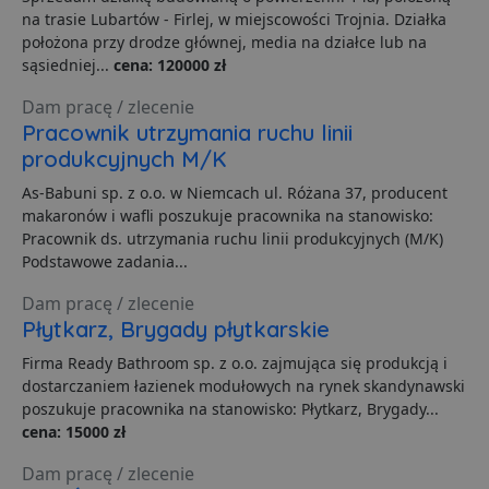
p
na trasie Lubartów - Firlej, w miejscowości Trojnia. Działka
d
położona przy drodze głównej, media na działce lub na
s
sąsiedniej...
cena: 120000 zł
CookieScriptConsent
1 miesiąc
T
CookieScript
j
lubartow24.pl
p
Dam pracę / zlecenie
C
Pracownik utrzymania ruchu linii
S
z
produkcyjnych M/K
p
d
As-Babuni sp. z o.o. w Niemcach ul. Różana 37, producent
z
u
makaronów i wafli poszukuje pracownika na stanowisko:
p
Pracownik ds. utrzymania ruchu linii produkcyjnych (M/K)
t
a
Podstawowe zadania...
c
S
Dam pracę / zlecenie
d
p
Płytkarz, Brygady płytkarskie
VISITOR_PRIVACY_METADATA
5 miesięcy 4
T
YouTube
Firma Ready Bathroom sp. z o.o. zajmująca się produkcją i
tygodnie
j
.youtube.com
p
dostarczaniem łazienek modułowych na rynek skandynawski
z
poszukuje pracownika na stanowisko: Płytkarz, Brygady...
u
w
cena: 15000 zł
p
i
Dam pracę / zlecenie
w
Polityce prywatności Google
R