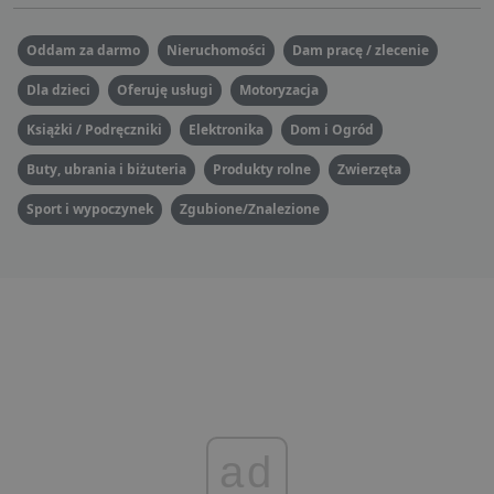
Oddam za darmo
Nieruchomości
Dam pracę / zlecenie
Dla dzieci
Oferuję usługi
Motoryzacja
Książki / Podręczniki
Elektronika
Dom i Ogród
Buty, ubrania i biżuteria
Produkty rolne
Zwierzęta
Sport i wypoczynek
Zgubione/Znalezione
ad