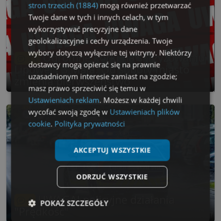
stron trzecich (1884)
mogą również przetwarzać
Twoje dane w tych i innych celach, w tym
wykorzystywać precyzyjne dane
geolokalizacyjne i cechy urządzenia. Twoje
wybory dotyczą wyłącznie tej witryny. Niektórzy
Ogromne korki na skrzyżowaniu
11
dostawcy mogą opierać się na prawnie
Lipowej i 3 Maja. Od soboty miasto
uzasadnionym interesie zamiast na zgodzie;
zmienia pierwszeństwo
masz prawo sprzeciwić się temu w
Ustawieniach reklam
. Możesz w każdej chwili
wycofać swoją zgodę w
Ustawieniach plików
cookie
.
Polityka prywatności
AKCEPTUJ WSZYSTKIE
ODRZUĆ WSZYSTKIE
UWAGA! policyjne działania
6
POKAŻ SZCZEGÓŁY
"Prędkość"