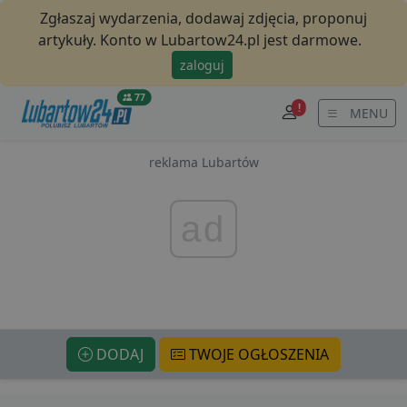
Zgłaszaj wydarzenia, dodawaj zdjęcia, proponuj
artykuły. Konto w Lubartow24.pl jest darmowe.
zaloguj
77
!
MENU
reklama Lubartów
ad
DODAJ
TWOJE OGŁOSZENIA