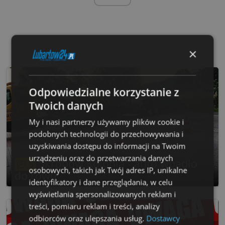
×
Odpowiedzialne korzystanie z
Twoich danych
My i nasi partnerzy używamy plików cookie i
podobnych technologii do przechowywania i
uzyskiwania dostępu do informacji na Twoim
urządzeniu oraz do przetwarzania danych
Skrobów Kolonia - auto wpadło
3
osobowych, takich jak Twój adres IP, unikalne
do rowu
identyfikatory i dane przeglądania, w celu
wyświetlania spersonalizowanych reklam i
treści, pomiaru reklam i treści, analizy
odbiorców oraz ulepszania usług.
Dostawcy