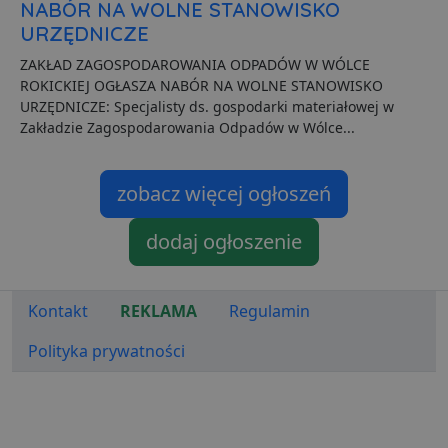
NABÓR NA WOLNE STANOWISKO
d
o
URZĘDNICZE
n
i
ZAKŁAD ZAGOSPODAROWANIA ODPADÓW W WÓLCE
p
z
ROKICKIEJ OGŁASZA NABÓR NA WOLNE STANOWISKO
i
URZĘDNICZE: Specjalisty ds. gospodarki materiałowej w
z
u
Zakładzie Zagospodarowania Odpadów w Wólce...
p
s
PHPSESSID
3 dni
C
PHP.net
zobacz więcej ogłoszeń
g
.lubartow24.pl
p
o
dodaj ogłoszenie
P
i
o
p
u
o
Kontakt
REKLAMA
Regulamin
z
u
Polityka prywatności
Z
l
g
l
j
b
d
d