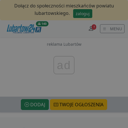
Dołącz do społeczności mieszkańców powiatu
lubartowskiego.
zaloguj
140
!
MENU
reklama Lubartów
ad
DODAJ
TWOJE OGŁOSZENIA