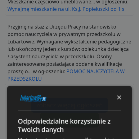
Mieszkanie częściowo umeblowane... w ogłoszeniu:
Wynajmę mieszkanie na ul. Ks.J. Popiełuszki od 1 s
Przyjmę na staż z Urzędu Pracy na stanowisko
pomoc nauczyciela w prywatnym przedszkolu w
Lubartowie. Wymagane wykształcenie pedagogiczne
lub ukończony jeden z kursów: opiekunka dziecięca
/ asystent nauczyciela w przedszkolu. Osoby
zainteresowane posiadające podane kwalifikacje
proszę o... w ogłoszeniu:
POMOC NAUCZYCIELA W
PRZEDSZKOLU
×
zobacz więcej ogłoszeń
dodaj ogłoszenie
Odpowiedzialne korzystanie z
Twoich danych