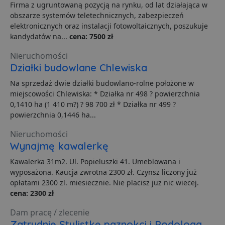
Firma z ugruntowaną pozycją na rynku, od lat działająca w
i
o
obszarze systemów teletechnicznych, zabezpieczeń
p
elektronicznych oraz instalacji fotowoltaicznych, poszukuje
u
o
kandydatów na...
cena: 7500 zł
z
u
Z
Nieruchomości
l
Działki budowlane Chlewiska
g
l
j
Na sprzedaż dwie działki budowlano-rolne położone w
b
miejscowości Chlewiska: * Działka nr 498 ? powierzchnia
d
d
0,1410 ha (1 410 m?) ? 98 700 zł * Działka nr 499 ?
p
powierzchnia 0,1446 ha...
u
s
z
Nieruchomości
u
Wynajmę kawalerkę
m
s
Kawalerka 31m2. Ul. Popieluszki 41. Umeblowana i
ban1
.lubartow24.pl
4 minuty 57
P
wyposażona. Kaucja zwrotna 2300 zł. Czynsz liczony już
sekund
d
p
opłatami 2300 zl. miesiecznie. Nie placisz juz nic wiecej.
d
cena: 2300 zł
s
Dam pracę / zlecenie
Zatrudnię Stylistkę paznokci i Podologa