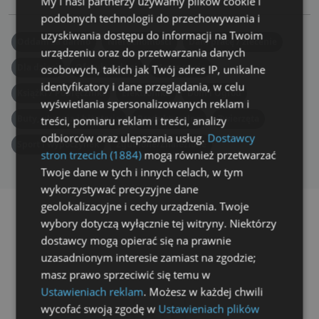
My i nasi partnerzy używamy plików cookie i
podobnych technologii do przechowywania i
uzyskiwania dostępu do informacji na Twoim
Oddam za darmo
Nieruchomości
Dam pracę / zlecenie
urządzeniu oraz do przetwarzania danych
Dla dzieci
Oferuję usługi
Motoryzacja
osobowych, takich jak Twój adres IP, unikalne
identyfikatory i dane przeglądania, w celu
Książki / Podręczniki
Elektronika
Dom i Ogród
wyświetlania spersonalizowanych reklam i
Buty, ubrania i biżuteria
Produkty rolne
Zwierzęta
treści, pomiaru reklam i treści, analizy
odbiorców oraz ulepszania usług.
Dostawcy
Sport i wypoczynek
Zgubione/Znalezione
stron trzecich (1884)
mogą również przetwarzać
Twoje dane w tych i innych celach, w tym
wykorzystywać precyzyjne dane
geolokalizacyjne i cechy urządzenia. Twoje
wybory dotyczą wyłącznie tej witryny. Niektórzy
dostawcy mogą opierać się na prawnie
uzasadnionym interesie zamiast na zgodzie;
masz prawo sprzeciwić się temu w
Ustawieniach reklam
. Możesz w każdej chwili
ad
wycofać swoją zgodę w
Ustawieniach plików