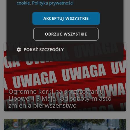
cookie
.
Polityka prywatności
AKCEPTUJ WSZYSTKIE
ODRZUĆ WSZYSTKIE
POKAŻ SZCZEGÓŁY
Niezbędne
Wydajność
Targetowanie
Funkcjonalność
Niesklasyfikowane
Ogromne korki na skrzyżowaniu
Lipowej i 3 Maja. Od soboty miasto
zmienia pierwszeństwo
Niezbędne
Wydajność
Targetowanie