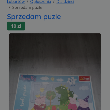
Lubartów
Ogłoszenia
Dla dzieci
Sprzedam puzle
Sprzedam puzle
10 zł