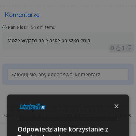
Komentarze
Pan Piotr
· 54 dni temu
Może wyjazd na Alaskę po szkolenia.
0
1
×
Komentarze są prywatnymi opiniami Użytkowników serwisu.
Komentarze niezwiązane z artykułem/informacją, a także
komentarze zawierające treści wulgarne mogą zostać usunięte.
Odpowiedzialne korzystanie z