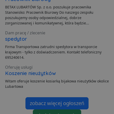
Niezbędne
Wydajność
Targetowanie
BETAX LUBARTÓW Sp. z o.o. poszukuje pracownika
Stanowisko: Pracownik Biurowy Do naszego zespołu
Funkcjonalność
Niesklasyfikowane
poszukujemy osoby odpowiedzialnej, dobrze
Niezbędne pliki cookie umożliwiają korzystanie z
zorganizowanej i komunikatywnej, która będzie...
podstawowych funkcji strony internetowej, takich jak
logowanie użytkownika i zarządzanie kontem. Bez
Dam pracę / zlecenie
niezbędnych plików cookie nie można prawidłowo
spedytor
korzystać ze strony internetowej.
Dostawca
/
Okres
Firma Transportowa zatrudni spedytora w transporcie
Nazwa
O
Domena
przechowywania
krajowym - tylko z doświadczeniem. Kontakt telefoniczny
ban0
.lubartow24.pl
4 minuty 57
P
695240614.
sekund
d
p
Oferuję usługi
d
s
Koszenie nieużytków
CookieScriptConsent
1 miesiąc
T
CookieScript
Witam oferuje koszenie kosiarką bijakowa nieużytków okolice
j
lubartow24.pl
p
Lubartowa
C
S
z
p
zobacz więcej ogłoszeń
d
z
u