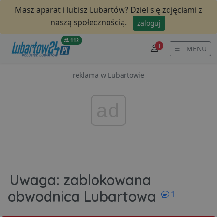
Masz aparat i lubisz Lubartów? Dziel się zdjęciami z
naszą społecznością.
zaloguj
112
!
MENU
reklama w Lubartowie
ad
Uwaga: zablokowana
komentarz
obwodnica Lubartowa
1