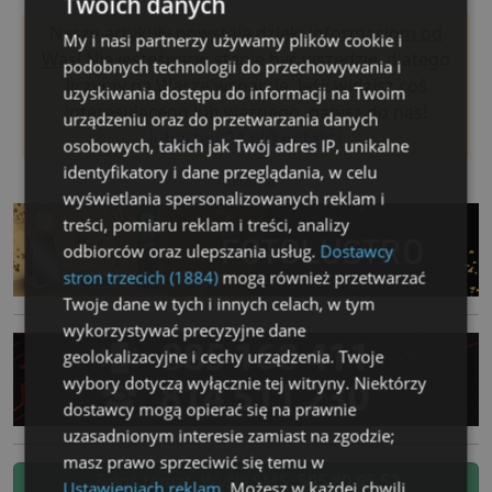
Twoich danych
Nasze artykuły powstają
dzięki informacjom od
My i nasi partnerzy używamy plików cookie i
Was!
Nie jesteśmy w stanie być wszędzie, dlatego
podobnych technologii do przechowywania i
liczymy na Wasze wsparcie. Jeśli widzisz coś
uzyskiwania dostępu do informacji na Twoim
interesującego lub ważnego, napisz do nas!
urządzeniu oraz do przetwarzania danych
lubartow24.pl/kontakt/
osobowych, takich jak Twój adres IP, unikalne
identyfikatory i dane przeglądania, w celu
reklama
wyświetlania spersonalizowanych reklam i
treści, pomiaru reklam i treści, analizy
odbiorców oraz ulepszania usług.
Dostawcy
stron trzecich (1884)
mogą również przetwarzać
Twoje dane w tych i innych celach, w tym
wykorzystywać precyzyjne dane
geolokalizacyjne i cechy urządzenia. Twoje
wybory dotyczą wyłącznie tej witryny. Niektórzy
dostawcy mogą opierać się na prawnie
uzasadnionym interesie zamiast na zgodzie;
masz prawo sprzeciwić się temu w
Zgłoś temat. Wyślij SMS:
505 80 95 52
Ustawieniach reklam
. Możesz w każdej chwili