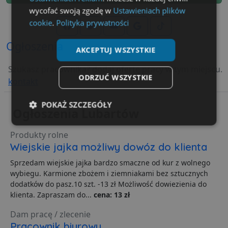
wycofać swoją zgodę w
Ustawieniach plików
cookie
.
Polityka prywatności
Ogłoszenia
AKCEPTUJ WSZYSTKIE
Szukasz pracownika? dodaj ofertę pracy w tym miejscu.
ODRZUĆ WSZYSTKIE
kontakt
POKAŻ SZCZEGÓŁY
Ogłoszenia Lubartów
Niezbędne
Wydajność
Targetowanie
Produkty rolne
Wiejskie jajka możliwy dowóz do klienta
Sprzedam wiejskie jajka bardzo smaczne od kur z wolnego
Funkcjonalność
Niesklasyfikowane
wybiegu. Karmione zbożem i ziemniakami bez sztucznych
dodatków do pasz.10 szt. -13 zł Możliwość dowiezienia do
klienta. Zapraszam do...
cena: 13 zł
Dam pracę / zlecenie
Pracownik biurowy