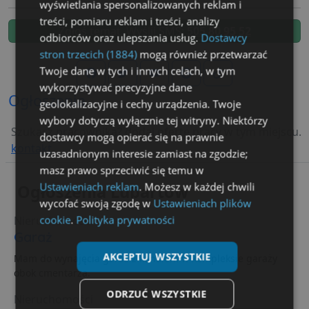
wyświetlania spersonalizowanych reklam i
treści, pomiaru reklam i treści, analizy
Zgłoś temat. Wyślij SMS:
505 80 95 52
odbiorców oraz ulepszania usług.
Dostawcy
stron trzecich (1884)
mogą również przetwarzać
Twoje dane w tych i innych celach, w tym
wykorzystywać precyzyjne dane
Ogłoszenia
geolokalizacyjne i cechy urządzenia. Twoje
wybory dotyczą wyłącznie tej witryny. Niektórzy
Szukasz pracownika? dodaj ofertę pracy w tym miejscu.
dostawcy mogą opierać się na prawnie
kontakt
uzasadnionym interesie zamiast na zgodzie;
masz prawo sprzeciwić się temu w
Ustawieniach reklam
. Możesz w każdej chwili
Ogłoszenia Lubartów
wycofać swoją zgodę w
Ustawieniach plików
cookie
.
Polityka prywatności
Nieruchomości
Garaż
AKCEPTUJ WSZYSTKIE
Mam do wynajęcia garaż z kanałem w kompleksie garaży
obok cmentarza.
ODRZUĆ WSZYSTKIE
Nieruchomości