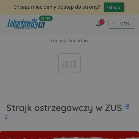
Chcesz mieć pełny dostęp do strony?
zaloguj
196
!
MENU
reklama Lubartów
ad
Strajk ostrzegawczy w ZUS
komentarzy
2