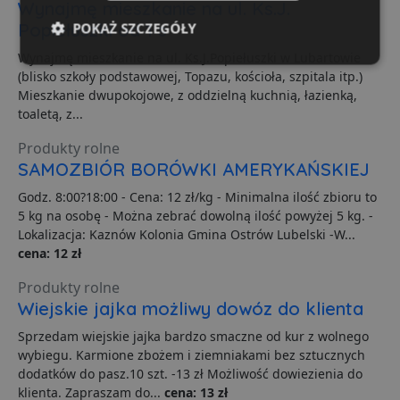
Wynajmę mieszkanie na ul. Ks.J.
Popiełuszki od 1 s
POKAŻ SZCZEGÓŁY
Wynajmę mieszkanie na ul. Ks.J.Popiełuszki w Lubartowie
Niezbędne
Wydajność
Targetowanie
(blisko szkoły podstawowej, Topazu, kościoła, szpitala itp.)
Mieszkanie dwupokojowe, z oddzielną kuchnią, łazienką,
toaletą, z...
Funkcjonalność
Niesklasyfikowane
Produkty rolne
SAMOZBIÓR BORÓWKI AMERYKAŃSKIEJ
Godz. 8:00?18:00 - Cena: 12 zł/kg - Minimalna ilość zbioru to
5 kg na osobę - Można zebrać dowolną ilość powyżej 5 kg. -
Lokalizacja: Kaznów Kolonia Gmina Ostrów Lubelski -W...
cena: 12 zł
Niezbędne
Wydajność
Targetowanie
Produkty rolne
Funkcjonalność
Niesklasyfikowane
Wiejskie jajka możliwy dowóz do klienta
Niezbędne pliki cookie umożliwiają korzystanie z
podstawowych funkcji strony internetowej, takich jak
Sprzedam wiejskie jajka bardzo smaczne od kur z wolnego
logowanie użytkownika i zarządzanie kontem. Bez
wybiegu. Karmione zbożem i ziemniakami bez sztucznych
niezbędnych plików cookie nie można prawidłowo
dodatków do pasz.10 szt. -13 zł Możliwość dowiezienia do
korzystać ze strony internetowej.
klienta. Zapraszam do...
cena: 13 zł