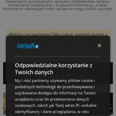
Komentarze są prywatnymi opiniami Użytkowników serwisu.
Komentarze niezwiązane z artykułem/informacją, a także
komentarze zawierające treści wulgarne mogą zostać usunięte.
Widzisz coś ważnego? Nie czekaj, podziel się tym z
nami! Lubartów24 to miejsce, gdzie Twoje
×
informacje mają znaczenie.
lubartow24.pl/kontakt/
reklama
Odpowiedzialne korzystanie z
Twoich danych
My i nasi partnerzy używamy plików cookie i
podobnych technologii do przechowywania i
uzyskiwania dostępu do informacji na Twoim
urządzeniu oraz do przetwarzania danych
osobowych, takich jak Twój adres IP, unikalne
identyfikatory i dane przeglądania, w celu