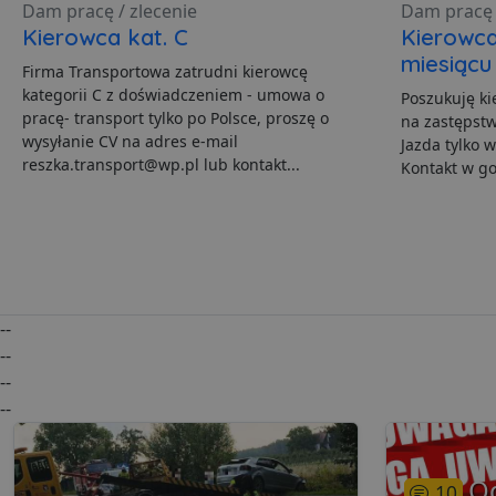
Dam pracę / zlecenie
Dam pracę 
Polityce pr
Kierowca kat. C
Kierowca
ban1
miesiącu
Firma Transportowa zatrudni kierowcę
kategorii C z doświadczeniem - umowa o
Poszukuję ki
pracę- transport tylko po Polsce, proszę o
na zastępstw
Nazwa
wysyłanie CV na adres e-mail
Jazda tylko w
Nazwa
Do
Do
Nazwa
__Secure-YNID
reszka.transport@wp.pl lub kontakt...
Do
Kontakt w go
Nazwa
otime
.l
openstat_gid
_ga_481PHN7HEZ
.lu
ts
__Secure-ROLLOUT_TO
C
Ad
openstat_v90rd24lydrp
.ad
YSC
openstat_yvh10uaeq5
_ga
Go
--
VISITOR_INFO1_LIVE
.lu
--
--
--
i
__eoi
.lu
O
pd
10