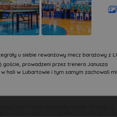
zegrały u siebie rewanżowy mecz barażowy z 
) goście, prowadzeni przez trenera Janusza
i w hali w Lubartowie i tym samym zachowali mi
więcej takich materiałów? Skomentuj. Udostępnij. 
ym. Twoja aktywność to paliwo dla lokalnych info