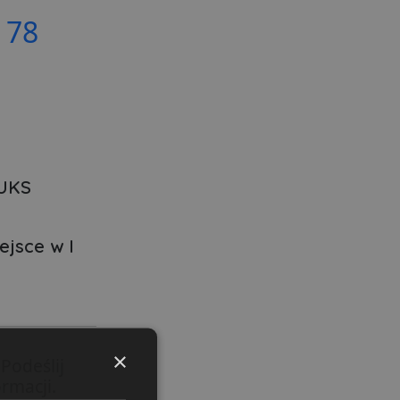
78
LUKS
ejsce w I
×
Podeślij
rmacji.