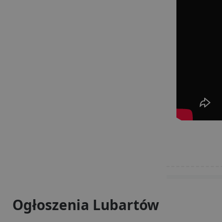
Ni
Niezbędne pliki cookie u
zarządzanie kontem. Bez 
Nazwa
ban0
CookieScriptConsent
VISITOR_PRIVACY_MET
PHPSESSID
Ogłoszenia Lubartów