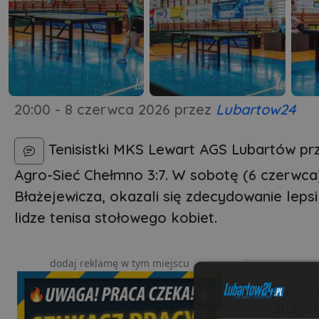
20:00 - 8 czerwca 2026
przez
Lubartow24
Tenisistki MKS Lewart AGS Lubartów pr
Agro-Sieć Chełmno 3:7. W sobotę (6 czerwca
Błażejewicza, okazali się zdecydowanie leps
lidze tenisa stołowego kobiet.
dodaj reklamę w tym miejscu
Chcesz 
znajom