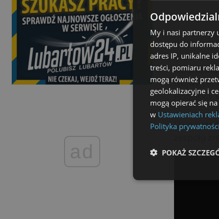
Odpowiedzialn
My i nasi partnerzy
Początek s
dostępu do informac
adres IP, unikalne i
grach Lewa
treści, pomiaru rekl
lubartowia
mogą również przetw
Najwięcej 
geolokalizacyjne i c
Rogulska, 
mogą opierać się na
w
Ustawieniach rek
Dwa tygod
Polityka prywatnośc
zespoły zr
ad
POKAŻ SZCZEG
Niezbędne