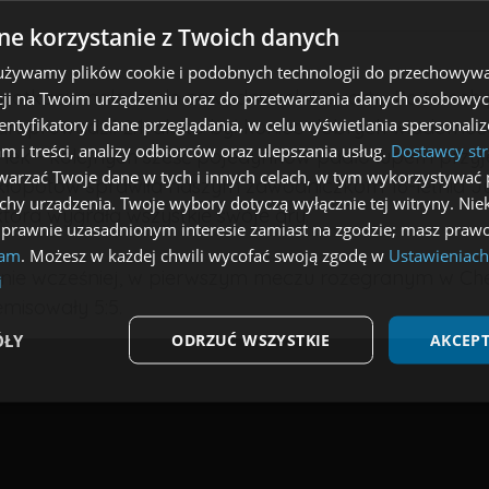
e korzystanie z Twoich danych
 używamy plików cookie i podobnych technologii do przechowywa
potkania należał do zawodniczek Lewartu. Po trzech
ji na Twoim urządzeniu oraz do przetwarzania danych osobowych
dentyfikatory i dane przeglądania, w celu wyświetlania spersonal
rt prowadził 2:1, ale to był koniec dobrych wiadomośc
am i treści, analizy odbiorców oraz ulepszania usług.
Dostawcy str
nek - kolejnych sześć pojedynków padło łupem przyj
arzać Twoje dane w tych i innych celach, w tym wykorzystywać 
kłopotów sprawiła naszym zawodniczkom 16-letnia Ju
echy urządzenia. Twoje wybory dotyczą wyłącznie tej witryny. Ni
która wygrała wszystkie swoje gry.
 prawnie uzasadnionym interesie zamiast na zgodzie; masz prawo
lam
. Możesz w każdej chwili wycofać swoją zgodę w
Ustawieniach
nie wcześniej, w pierwszym meczu rozegranym w Che
i
emisowały 5:5.
ÓŁY
ODRZUĆ WSZYSTKIE
AKCEPT
Wydajność
Targetowanie
Funkcjonalność