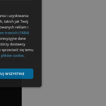
nia i uzyskiwania
 pierwszych
, takich jak Twój
izowanych reklam i
i dla
on trzecich (1884)
ezdnych.
precyzyjne dane
lia
ektórzy dostawcy
 sprzeciwić się temu
 plików cookie
.
łmnie, oba
UJ WSZYSTKIE
Niesklasyfikowane