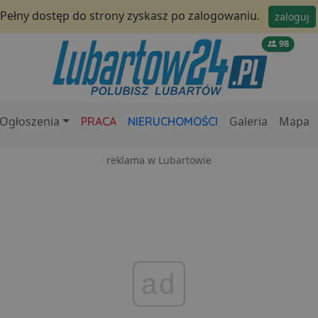
Pełny dostęp do strony zyskasz po zalogowaniu.
zaloguj
98
Ogłoszenia
Galeria
Mapa
PRACA
NIERUCHOMOŚCI
reklama w Lubartowie
ad