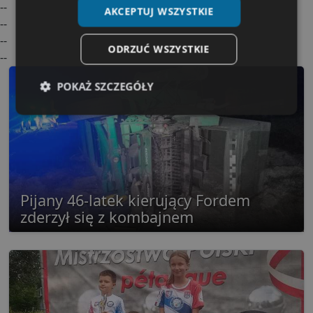
--
AKCEPTUJ WSZYSTKIE
--
--
ODRZUĆ WSZYSTKIE
--
POKAŻ SZCZEGÓŁY
Niezbędne
Wydajność
Targetowanie
Funkcjonalność
Niesklasyfikowane
Pijany 46-latek kierujący Fordem
zderzył się z kombajnem
Niezbędne
Wydajność
Targetowanie
Funkcjonalność
Niesklasyfikowane