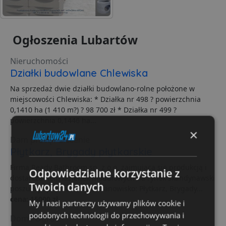
Ogłoszenia Lubartów
Nieruchomości
Działki budowlane Chlewiska
Na sprzedaż dwie działki budowlano-rolne położone w
miejscowości Chlewiska: * Działka nr 498 ? powierzchnia
0,1410 ha (1 410 m?) ? 98 700 zł * Działka nr 499 ?
powierzchnia 0,1446 ha...
×
Dam pracę / zlecenie
Płytkarz, Brygady płytkarskie
Firma Ready Bathroom sp. z o.o. zajmująca się produkcją i
Odpowiedzialne korzystanie z
dostarczaniem łazienek modułowych na rynek skandynawski
Twoich danych
poszukuje pracownika na stanowisko: Płytkarz, Brygady...
cena: 15000 zł
My i nasi partnerzy używamy plików cookie i
podobnych technologii do przechowywania i
Dom i Ogród