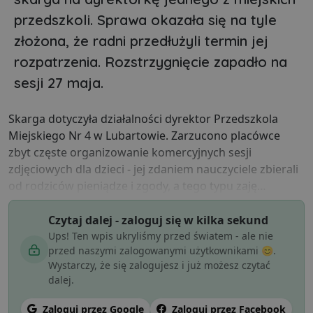
przedszkoli. Sprawa okazała się na tyle
złożona, że radni przedłużyli termin jej
rozpatrzenia. Rozstrzygnięcie zapadło na
sesji 27 maja.
Skarga dotyczyła działalności dyrektor Przedszkola
Miejskiego Nr 4 w Lubartowie. Zarzucono placówce
zbyt częste organizowanie komercyjnych sesji
zdjęciowych dla dzieci - jej zdaniem nauczyciele zbierali
od rodziców pieniądze i zgody, a tego typu zaję…
Czytaj dalej - zaloguj się w kilka sekund
Ups! Ten wpis ukryliśmy przed światem - ale nie
przed naszymi zalogowanymi użytkownikami 😊.
Wystarczy, że się zalogujesz i już możesz czytać
dalej.
Zaloguj przez Google
Zaloguj przez Facebook