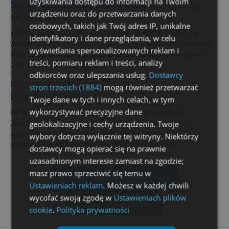
uzyskiwania dostępu do informacji na Twoim
Sprzedam ziemie piach kruszywo usługi
urządzeniu oraz do przetwarzania danych
wywrotką
osobowych, takich jak Twój adres IP, unikalne
Witam! Sprzedam ziemie pod trawnik, ogród ziemie na
identyfikatory i dane przeglądania, w celu
wyrownanie terenu, piach zasypkowy, piach siany, płukany.
wyświetlania spersonalizowanych reklam i
Grys 2/8 pod kostke, grys 8/16 Beton połsuchy Kruszywo
treści, pomiaru reklam i treści, analizy
0/31 30/60
cena: 10 zł
odbiorców oraz ulepszania usług.
Dostawcy
Dam pracę / zlecenie
stron trzecich (1884)
mogą również przetwarzać
Pracownik biurowy
Twoje dane w tych i innych celach, w tym
wykorzystywać precyzyjne dane
BETAX LUBARTÓW Sp. z o.o. poszukuje pracownika
Stanowisko: Pracownik Biurowy Do naszego zespołu
geolokalizacyjne i cechy urządzenia. Twoje
poszukujemy osoby odpowiedzialnej, dobrze
wybory dotyczą wyłącznie tej witryny. Niektórzy
zorganizowanej i komunikatywnej, która będzie...
dostawcy mogą opierać się na prawnie
uzasadnionym interesie zamiast na zgodzie;
masz prawo sprzeciwić się temu w
zobacz więcej ogłoszeń
Ustawieniach reklam
. Możesz w każdej chwili
wycofać swoją zgodę w
Ustawieniach plików
dodaj ogłoszenie
cookie
.
Polityka prywatności