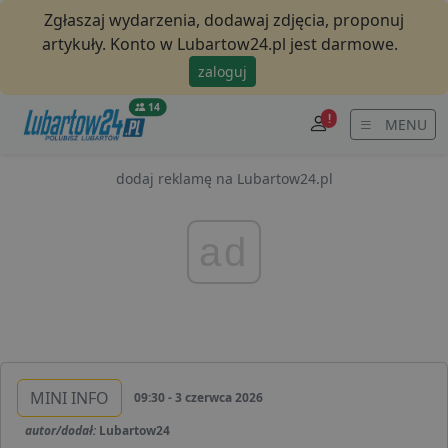
Zgłaszaj wydarzenia, dodawaj zdjęcia, proponuj
artykuły. Konto w Lubartow24.pl jest darmowe.
zaloguj
14
!
MENU
dodaj reklamę na Lubartow24.pl
ad
MINI INFO
09:30 - 3 czerwca 2026
autor/dodał:
Lubartow24