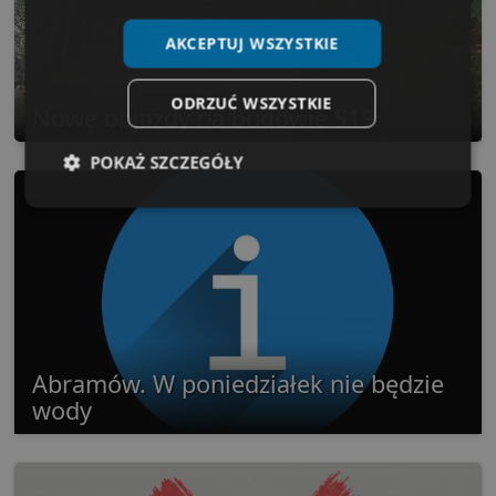
AKCEPTUJ WSZYSTKIE
ODRZUĆ WSZYSTKIE
Nowe objazdy na budowie S19
POKAŻ SZCZEGÓŁY
Niezbędne
Wydajność
Targetowanie
Funkcjonalność
Niesklasyfikowane
Abramów. W poniedziałek nie będzie
wody
Niezbędne
Wydajność
Targetowanie
Funkcjonalność
Niesklasyfikowane