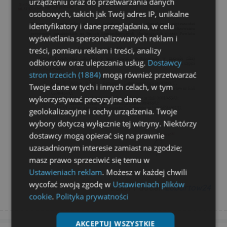
urządzeniu oraz do przetwarzania danych
osobowych, takich jak Twój adres IP, unikalne
identyfikatory i dane przeglądania, w celu
wyświetlania spersonalizowanych reklam i
treści, pomiaru reklam i treści, analizy
odbiorców oraz ulepszania usług.
Dostawcy
stron trzecich (1884)
mogą również przetwarzać
Twoje dane w tych i innych celach, w tym
wykorzystywać precyzyjne dane
geolokalizacyjne i cechy urządzenia. Twoje
wybory dotyczą wyłącznie tej witryny. Niektórzy
dostawcy mogą opierać się na prawnie
uzasadnionym interesie zamiast na zgodzie;
masz prawo sprzeciwić się temu w
Ustawieniach reklam
. Możesz w każdej chwili
wycofać swoją zgodę w
Ustawieniach plików
autor / dodał:
Lubartow24
cookie
.
Polityka prywatności
AKCEPTUJ WSZYSTKIE