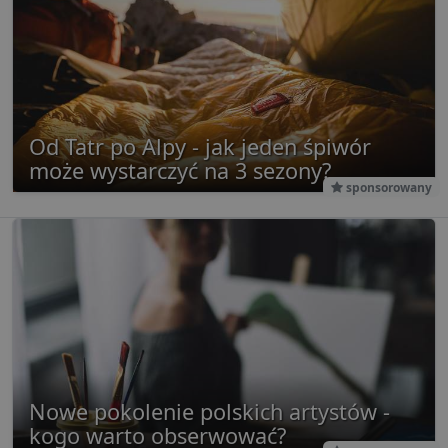
stronom
w celu a
raporto
g
1 rok
Ten plik
Eventbrite Inc.
jest pow
.creativecdn.com
Eventbri
do dost
treści
dostos
Od Tatr po Alpy - jak jeden śpiwór
do zain
użytkow
może wystarczyć na 3 sezony?
końcowe
sponsorowany
ulepsza
tworzeni
Ten plik
jest rów
używan
celów re
wydarze
Nowe pokolenie polskich artystów -
kogo warto obserwować?