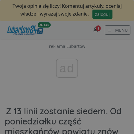
Twoja opinia się liczy! Komentuj artykuły, oceniaj
władze i wyrażaj swoje zdanie.
zaloguj
133
!
MENU
reklama Lubartów
ad
Z 13 linii zostanie siedem. Od
poniedziałku część
mieszkańców powiatu znów