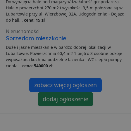
Do wynajęcia hale pod magazyn/działalność gospodarczą.
z
u
Hale o powierzchni 270 m2 i wysokości 3,5 m położone są w
Z
Lubartowie przy ul. Wierzbowej 32A. Udogodnienia: - Dojazd
l
g
do hali...
cena: 15 zł
l
j
Nieruchomości
b
d
Sprzedam mieszkanie
d
p
Duże i jasne mieszkanie w bardzo dobrej lokalizacji w
u
s
Lubartowie. Powierzchnia 60,4 m2 1 piętro 3 osobne pokoje
z
wyposażona kuchnia oddzielne łazienka i WC ciepło pompy
u
m
ciepła...
cena: 540000 zł
s
ban1
.lubartow24.pl
4 minuty 57
P
sekund
d
zobacz więcej ogłoszeń
p
d
s
dodaj ogłoszenie
Dostawca
/
Nazwa
Domena
prz
Dostawca
/
Dostawca
/
Okres
Okres
Nazwa
Nazwa
Opis
Opis
__Secure-YNID
.youtube.com
5
Domena
Domena
przechowywania
przechowywania