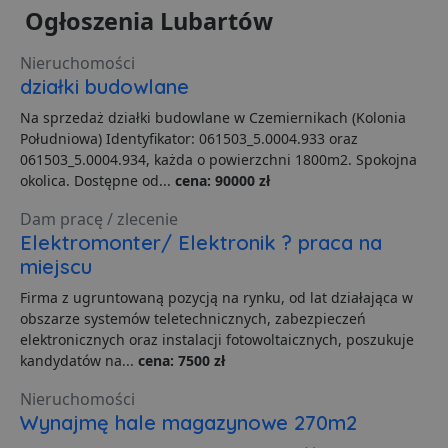
VISITOR_PRIVACY_METADATA
5 miesięcy 4
T
YouTube
Ogłoszenia Lubartów
tygodnie
j
.youtube.com
p
z
Nieruchomości
u
w
działki budowlane
p
i
Na sprzedaż działki budowlane w Czemiernikach (Kolonia
w
Polityce prywatności Google
R
Południowa) Identyfikator: 061503_5.0004.933 oraz
d
061503_5.0004.934, każda o powierzchni 1800m2. Spokojna
o
n
okolica. Dostępne od...
cena: 90000 zł
i
p
Dam pracę / zlecenie
z
i
Elektromonter/ Elektronik ? praca na
z
u
miejscu
p
s
Firma z ugruntowaną pozycją na rynku, od lat działająca w
obszarze systemów teletechnicznych, zabezpieczeń
PHPSESSID
3 dni
C
PHP.net
g
.lubartow24.pl
elektronicznych oraz instalacji fotowoltaicznych, poszukuje
p
kandydatów na...
cena: 7500 zł
o
P
i
Nieruchomości
o
p
Wynajmę hale magazynowe 270m2
u
o